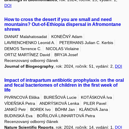
DOI
How to cross the desert if you are small and need
mountains? Out-of-Ethiopia dispersal in Afromontane
shrews
DIANAT Malahatosadat
KONEČNÝ Adam
LAVRENCHENKO Leonid A.
PETERHANS Julian C. Kerbis
DEMOS Terrence C.
NICOLAS Violaine
ORTIZ MARTÍNEZ David
BRYJA Josef
Recenzovaný odborný článek
Journal of Biogeography
, rok: 2024, ročník: 51, vydání: 2,
DOI
Impact of intrapartum antibiotic prophylaxis on the oral
and fecal bacteriomes of children in the first week of
life
PIVRNCOVÁ Eliška
BUREŠOVÁ Lucie
KOTÁSKOVÁ Iva
VÍDEŇSKÁ Petra
ANDRÝSKOVÁ Lenka
PILER Pavel
JANKŮ Petr
BOREK Ivo
BÖHM Jan
KLÁNOVÁ Jana
BUDINSKÁ Eva
BOŘILOVÁ LINHARTOVÁ Petra
Recenzovaný odborný článek
Nature Scientific Reports
, rok: 2024, ročník: 14, vydání: 1,
DOI