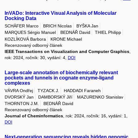
InVADo: Interactive Visual Analysis of Molecular
Docking Data
SCHÄFER Marco
BRICH Nicolas
BYŠKA Jan
MARQUES Sérgio Manuel
BEDNÁŘ David
THIEL Philipp
KOZLÍKOVÁ Barbora
KRONE Michael
Recenzovaný odborný článek
IEEE Transactions on Visualization and Computer Graphics
,
rok: 2024, ročník: 30, vydání: 4,
DOI
Large-scale annotation of biochemically relevant
pockets and tunnels in cognate enzyme-ligand
complexes
VÁVRA Ondřej
TYZACK J.
HADDADI Faraneh
DVORSKÝ Jan
DAMBORSKÝ Jiří
MAZURENKO Stanislav
THORNTON J.M.
BEDNÁŘ David
Recenzovaný odborný článek
Journal of Cheminformatics
, rok: 2024, ročník: 16, vydání: 1,
DOI
Next-generation sequencing reveals hidden genomic