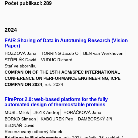
Počet publikací: 289
2024
FAIR Sharing of Data in Autotuning Research (Vision
Paper)
HOZZOVÁ Jana
TORRING Jacob O
BEN van Werkhoven
STŘELÁK David
VUDUC Richard
Stať ve sborníku
COMPANION OF THE 15TH ACM/SPEC INTERNATIONAL
CONFERENCE ON PERFORMANCE ENGINEERING, ICPE
COMPANION 2024
, rok: 2024
FireProt 2.0: web-based platform for the fully
automated design of thermostable proteins
MUSIL Miloš
JEZIK Andrej
HORÁČKOVÁ Jana
BORKO Simeon
KABOUREK Petr
DAMBORSKÝ Jiří
BEDNÁŘ David
Recenzovaný odborný článek
Briefings in Bioinformatics
, rok: 2024, ročník: 25, vydání: 1,