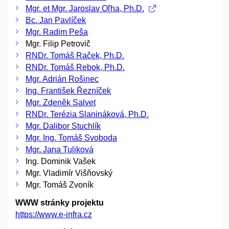
Mgr. et Mgr. Jaroslav Oľha, Ph.D.
Bc. Jan Pavlíček
Mgr. Radim Peša
Mgr. Filip Petrovič
RNDr. Tomáš Raček, Ph.D.
RNDr. Tomáš Rebok, Ph.D.
Mgr. Adrián Rošinec
Ing. František Řezníček
Mgr. Zdeněk Salvet
RNDr. Terézia Slanináková, Ph.D.
Mgr. Dalibor Stuchlík
Mgr. Ing. Tomáš Svoboda
Mgr. Jana Tuliková
Ing. Dominik Vašek
Mgr. Vladimír Višňovský
Mgr. Tomáš Zvoník
WWW stránky projektu
https://www.e-infra.cz