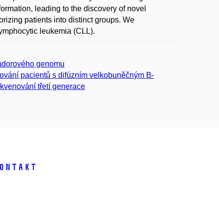
rmation, leading to the discovery of novel
gorizing patients into distinct groups. We
c lymphocytic leukemia (CLL).
 nádorového genomu
rování pacientů s difúzním velkobuněčným B-
ekvenování třetí generace
ontakt