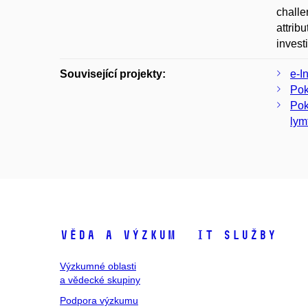
challe
attrib
invest
Související projekty:
e-I
Pok
Pok
lym
Věda a výzkum
IT služby
Výzkumné oblasti
a vědecké skupiny
Podpora výzkumu