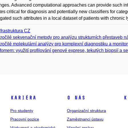
nges. Advanced computational approaches can provide such info
utes critical for diagnosis and potentially new classifiers for cate
igated such attributes in a local dataset of patients with chroni
nfrastruktura CZ
ročilé sekvenační metody pro analýzu strukturních přestaveb
ročilé molekulární analýzy pro komplexní diagnostiku a monito
fomem: využití profilování genové exprese, tekutých biopsií a s
Kariéra
O nás
K
Pro studenty
Organizační struktura
Pracovní pozice
Zaměstnanci ústavu
Výzkumné a akademické
Výroční zprávy