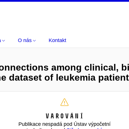
a
O nás
Kontakt
onnections among clinical, bi
he dataset of leukemia patient
Varování
Publikace nespadá pod Ústav výpočetní