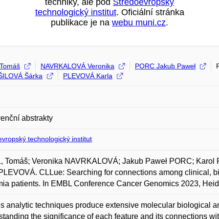
techniky, ale pod
Středoevropský
technologický institut
. Oficiální stránka
publikace je na
webu muni.cz
.
 Tomáš
NAVRKALOVÁ Veronika
PORC Jakub Paweł
ŠILOVÁ Šárka
PLEVOVÁ Karla
enční abstrakty
vropský technologický institut
, Tomáš; Veronika NAVRKALOVÁ; Jakub Paweł PORC; Karol
PLEVOVÁ. CLLue: Searching for connections among clinical, biol
mia patients. In EMBL Conference Cancer Genomics 2023, Heid
s analytic techniques produce extensive molecular biological an
tanding the significance of each feature and its connections with 