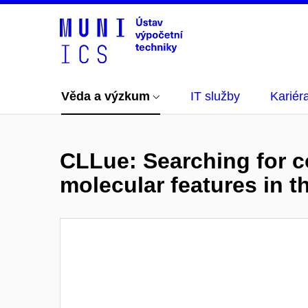
Věda a výzkum
IT služby
Kariér
CLLue: Searching for c
molecular features in t