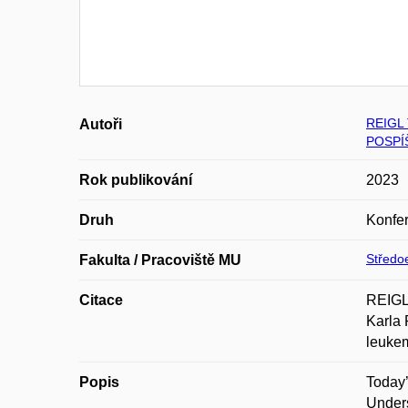
REIGL
Autoři
POSPÍ
Rok publikování
2023
Druh
Konfer
Středoe
Fakulta / Pracoviště MU
Citace
REIGL
Karla 
leuke
Popis
Today’
Unders