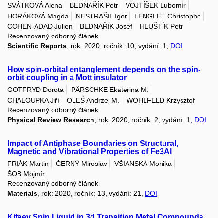
SVÁTKOVÁ Alena
BEDNAŘÍK Petr
VOJTÍŠEK Lubomír
HORÁKOVÁ Magda
NESTRAŠIL Igor
LENGLET Christophe
COHEN-ADAD Julien
BEDNAŘÍK Josef
HLUŠTÍK Petr
Recenzovaný odborný článek
Scientific Reports
, rok: 2020, ročník: 10, vydání: 1,
DOI
How spin-orbital entanglement depends on the spin-
orbit coupling in a Mott insulator
GOTFRYD Dorota
PÄRSCHKE Ekaterina M.
CHALOUPKA Jiří
OLEŚ Andrzej M.
WOHLFELD Krzysztof
Recenzovaný odborný článek
Physical Review Research
, rok: 2020, ročník: 2, vydání: 1,
DOI
Impact of Antiphase Boundaries on Structural,
Magnetic and Vibrational Properties of Fe3Al
FRIÁK Martin
ČERNÝ Miroslav
VŠIANSKÁ Monika
ŠOB Mojmír
Recenzovaný odborný článek
Materials
, rok: 2020, ročník: 13, vydání: 21,
DOI
Kitaev Spin Liquid in 3d Transition Metal Compounds