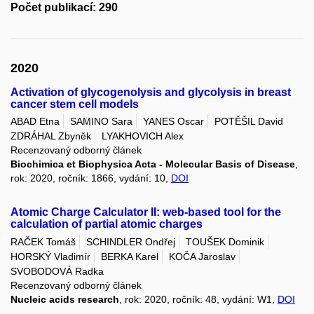
Počet publikací: 290
2020
Activation of glycogenolysis and glycolysis in breast
cancer stem cell models
ABAD Etna
SAMINO Sara
YANES Oscar
POTĚŠIL David
ZDRÁHAL Zbyněk
LYAKHOVICH Alex
Recenzovaný odborný článek
Biochimica et Biophysica Acta - Molecular Basis of Disease
,
rok: 2020, ročník: 1866, vydání: 10,
DOI
Atomic Charge Calculator II: web-based tool for the
calculation of partial atomic charges
RAČEK Tomáš
SCHINDLER Ondřej
TOUŠEK Dominik
HORSKÝ Vladimír
BERKA Karel
KOČA Jaroslav
SVOBODOVÁ Radka
Recenzovaný odborný článek
Nucleic acids research
, rok: 2020, ročník: 48, vydání: W1,
DOI