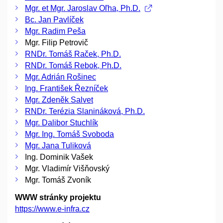
Mgr. et Mgr. Jaroslav Oľha, Ph.D.
Bc. Jan Pavlíček
Mgr. Radim Peša
Mgr. Filip Petrovič
RNDr. Tomáš Raček, Ph.D.
RNDr. Tomáš Rebok, Ph.D.
Mgr. Adrián Rošinec
Ing. František Řezníček
Mgr. Zdeněk Salvet
RNDr. Terézia Slanináková, Ph.D.
Mgr. Dalibor Stuchlík
Mgr. Ing. Tomáš Svoboda
Mgr. Jana Tuliková
Ing. Dominik Vašek
Mgr. Vladimír Višňovský
Mgr. Tomáš Zvoník
WWW stránky projektu
https://www.e-infra.cz