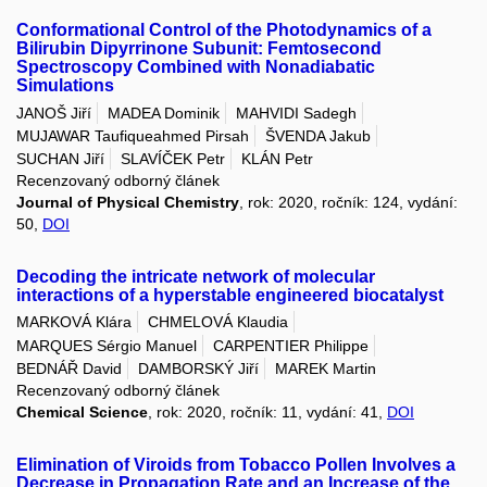
Conformational Control of the Photodynamics of a
Bilirubin Dipyrrinone Subunit: Femtosecond
Spectroscopy Combined with Nonadiabatic
Simulations
JANOŠ Jiří
MADEA Dominik
MAHVIDI Sadegh
MUJAWAR Taufiqueahmed Pirsah
ŠVENDA Jakub
SUCHAN Jiří
SLAVÍČEK Petr
KLÁN Petr
Recenzovaný odborný článek
Journal of Physical Chemistry
, rok: 2020, ročník: 124, vydání:
50,
DOI
Decoding the intricate network of molecular
interactions of a hyperstable engineered biocatalyst
MARKOVÁ Klára
CHMELOVÁ Klaudia
MARQUES Sérgio Manuel
CARPENTIER Philippe
BEDNÁŘ David
DAMBORSKÝ Jiří
MAREK Martin
Recenzovaný odborný článek
Chemical Science
, rok: 2020, ročník: 11, vydání: 41,
DOI
Elimination of Viroids from Tobacco Pollen Involves a
Decrease in Propagation Rate and an Increase of the