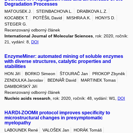
Degradation Processes
MATOUSEK J.
STEINBACHOVA L.
DRABKOVA L.Z.
KOCABEK T.
POTĚŠIL David
MISHRA A.K.
HONYS D.
STEGER G.
Recenzovaný odborný článek
International Journal of Molecular Sciences
, rok: 2020, ročník:
21, vydání: 8,
DOI
EnzymeMiner: automated mining of soluble enzymes
with diverse structures, catalytic properties and
stabilities
HON Jiří
BORKO Simeon
ŠTOURAČ Jan
PROKOP Zbyněk
ZENDULKA Jaroslav
BEDNÁŘ David
MARTINEK Tomas
DAMBORSKÝ Jiří
Recenzovaný odborný článek
Nucleic acids research
, rok: 2020, ročník: 48, vydání: W1,
DOI
HARDI-ZOOMit protocol improves specificity to
microstructural changes in presymptomatic
myelopathy
LABOUNEK René
VALOŠEK Jan
HORÁK Tomáš