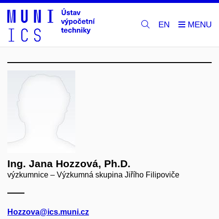
EN
Ing. Jana Hozzová, Ph.D.
výzkumnice – Výzkumná skupina Jiřího Filipoviče
Hozzova@ics.muni.cz