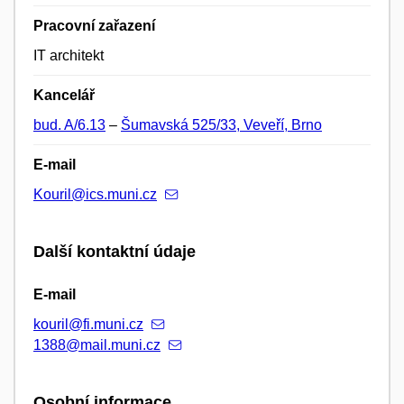
Pracovní zařazení
IT architekt
Kancelář
bud. A/6.13
–
Šumavská 525/33, Veveří, Brno
E-mail
Kouril@ics.muni.cz
Další kontaktní údaje
E-mail
kouril@fi.muni.cz
1388@mail.muni.cz
Osobní informace