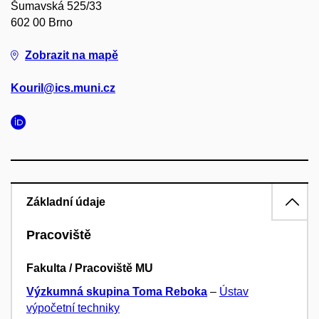
Šumavská 525/33
602 00 Brno
Zobrazit na mapě
Kouril@ics.muni.cz
Základní údaje
Pracoviště
Fakulta / Pracoviště MU
Výzkumná skupina Toma Reboka
–
Ústav
výpočetní techniky