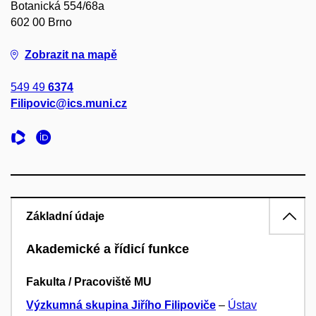
Botanická 554/68a
602 00 Brno
Zobrazit na mapě
549 49
6374
Filipovic@ics.muni.cz
Základní údaje
Akademické a řídicí funkce
Fakulta / Pracoviště MU
Výzkumná skupina Jiřího Filipoviče
–
Ústav