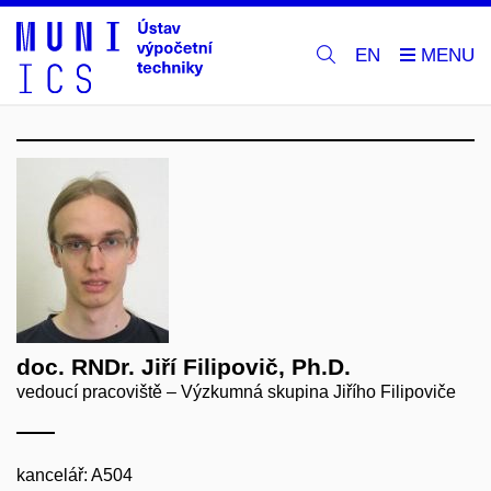
EN
doc. RNDr. Jiří Filipovič, Ph.D.
vedoucí pracoviště – Výzkumná skupina Jiřího Filipoviče
kancelář: A504