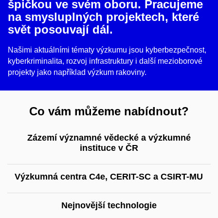
špičkou ve svém oboru. Pracujeme
na smysluplných projektech, které
svět posouvají dál.
Našimi aktuálními tématy výzkumu jsou kyberbezpečnost,
kyberkriminalita, rozvoj infrastruktury i další mezioborové
projekty jako například výzkum rakoviny.
Co vám můžeme nabídnout?
Zázemí významné vědecké a výzkumné
instituce v ČR
Výzkumná centra C4e, CERIT-SC a CSIRT-MU
Nejnovější technologie