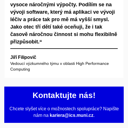
vysoce náročnými výpočty. Podílím se na
vývoji software, který má aplikaci ve vývoji
léčiv a práce tak pro mě má vyšší smysl.
Jako otec tří dětí také oceňuji, že i tak
časově náročnou činnost si mohu flexibilně
přizpůsobit.“
Jiří Filipovič
Vedoucí výzkumného týmu v oblasti High Performance
Computing
Kontaktujte nás!
Chcete slyšet více o možnostech spolupráce? Napište
nám na
kariera@ics.muni.cz
.