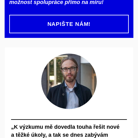
možnost spolupráce přímo na míru!
NAPIŠTE NÁM!
„K výzkumu mě dovedla touha řešit nové
a těžké úkoly, a tak se dnes zabývám