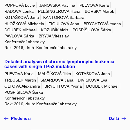
POPPOVÁ Lucie
JANOVSKÁ Pavlína
PLEVOVÁ Karla
RADOVÁ Lenka
PLEŠINGEROVÁ Hana
BORSKÝ Marek
KOTAŠKOVÁ Jana
KANTOROVÁ Barbara
HLOŽKOVÁ Michaela
FIGULOVÁ Jana
BRYCHTOVÁ Yvona
DOUBEK Michael
KOZUBÍK Alois
POSPÍŠILOVÁ Šárka
PAVLOVÁ Šárka
BRYJA Vítězslav
Konferenční abstrakty
Rok: 2016, druh: Konferenční abstrakty
Detailed analysis of chronic lymphocytic leukemia
cases with single TP53 mutation
PLEVOVÁ Karla
MALČÍKOVÁ Jitka
KOTAŠKOVÁ Jana
TRBUŠEK Martin
ŠMARDOVÁ Jana
DIVÍŠKOVÁ Eva
OLTOVÁ Alexandra
BRYCHTOVÁ Yvona
DOUBEK Michael
POSPÍŠILOVÁ Šárka
Konferenční abstrakty
Rok: 2016, druh: Konferenční abstrakty
Předchozí
Další