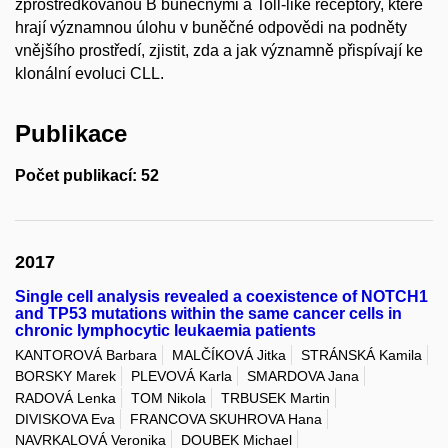
zprostředkovanou B buněčnými a Toll-like receptory, které
hrají významnou úlohu v buněčné odpovědi na podněty
vnějšího prostředí, zjistit, zda a jak významně přispívají ke
klonální evoluci CLL.
Publikace
Počet publikací: 52
2017
Single cell analysis revealed a coexistence of NOTCH1
and TP53 mutations within the same cancer cells in
chronic lymphocytic leukaemia patients
KANTOROVÁ Barbara
MALČÍKOVÁ Jitka
STRÁNSKÁ Kamila
BORSKY Marek
PLEVOVÁ Karla
SMARDOVA Jana
RADOVÁ Lenka
TOM Nikola
TRBUSEK Martin
DIVISKOVA Eva
FRANCOVA SKUHROVA Hana
NAVRKALOVÁ Veronika
DOUBEK Michael