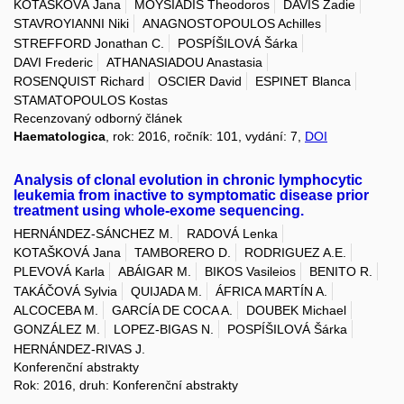
KOTAŠKOVÁ Jana
MOYSIADIS Theodoros
DAVIS Zadie
STAVROYIANNI Niki
ANAGNOSTOPOULOS Achilles
STREFFORD Jonathan C.
POSPÍŠILOVÁ Šárka
DAVI Frederic
ATHANASIADOU Anastasia
ROSENQUIST Richard
OSCIER David
ESPINET Blanca
STAMATOPOULOS Kostas
Recenzovaný odborný článek
Haematologica
, rok: 2016, ročník: 101, vydání: 7,
DOI
Analysis of clonal evolution in chronic lymphocytic
leukemia from inactive to symptomatic disease prior
treatment using whole-exome sequencing.
HERNÁNDEZ-SÁNCHEZ M.
RADOVÁ Lenka
KOTAŠKOVÁ Jana
TAMBORERO D.
RODRIGUEZ A.E.
PLEVOVÁ Karla
ABÁIGAR M.
BIKOS Vasileios
BENITO R.
TAKÁČOVÁ Sylvia
QUIJADA M.
ÁFRICA MARTÍN A.
ALCOCEBA M.
GARCÍA DE COCA A.
DOUBEK Michael
GONZÁLEZ M.
LOPEZ-BIGAS N.
POSPÍŠILOVÁ Šárka
HERNÁNDEZ-RIVAS J.
Konferenční abstrakty
Rok: 2016, druh: Konferenční abstrakty