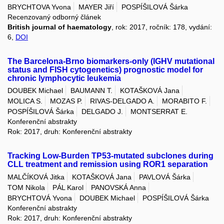
BRYCHTOVA Yvona
MAYER Jiří
POSPÍŠILOVÁ Šárka
Recenzovaný odborný článek
British journal of haematology
, rok: 2017, ročník: 178, vydání:
6,
DOI
The Barcelona-Brno biomarkers-only (IGHV mutational
status and FISH cytogenetics) prognostic model for
chronic lymphocytic leukemia
DOUBEK Michael
BAUMANN T.
KOTAŠKOVÁ Jana
MOLICA S.
MOZAS P.
RIVAS-DELGADO A.
MORABITO F.
POSPÍŠILOVÁ Šárka
DELGADO J.
MONTSERRAT E.
Konferenční abstrakty
Rok: 2017, druh: Konferenční abstrakty
Tracking Low-Burden TP53-mutated subclones during
CLL treatment and remission using ROR1 separation
MALČÍKOVÁ Jitka
KOTAŠKOVÁ Jana
PAVLOVÁ Šárka
TOM Nikola
PÁL Karol
PANOVSKÁ Anna
BRYCHTOVÁ Yvona
DOUBEK Michael
POSPÍŠILOVÁ Šárka
Konferenční abstrakty
Rok: 2017, druh: Konferenční abstrakty