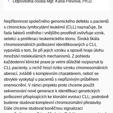
Odpovědná osoba Mgr. Karla Plevová, Ph.D.
Nepřítomnost společného genomického defektu u pacientů
s chronickou lymfocytární leukémií (CLL) naznačuje, že
řada faktorů vnitřního i vnějšího prostředí ovlivňuje vznik,
selekci a proliferaci leukemického klonu. Široká škála
chromosomálních poškození identifikovaných u CLL
vypovídá o tom, že při jejich vzniku a opravě hraje úlohu
množství molekulárních mechanismů. Z pohledu
každodenní klinické praxe je velmi důležité rozpoznat ty
CLL pacienty, u nichž hrozí riziko vzniku chromosomálních
aberací, zvláště s komplexním charakterem, neboť se
obvykle vyskytují u pacientů s nepříznivým průběhem
onemocnění. V rámci projektu proto chceme použít
sekvenování nové generace k identifikaci genetických
poškození přispívajících ke klonální evoluci CLL; podrobně
budeme studovat komplexní chromozomální přestavby.
Dále chceme studovat buněčnou signalizaci