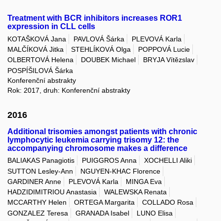
Treatment with BCR inhibitors increases ROR1
expression in CLL cells
KOTAŠKOVÁ Jana
PAVLOVÁ Šárka
PLEVOVÁ Karla
MALČÍKOVÁ Jitka
STEHLÍKOVÁ Olga
POPPOVÁ Lucie
OLBERTOVÁ Helena
DOUBEK Michael
BRYJA Vítězslav
POSPÍŠILOVÁ Šárka
Konferenční abstrakty
Rok: 2017, druh: Konferenční abstrakty
2016
Additional trisomies amongst patients with chronic
lymphocytic leukemia carrying trisomy 12: the
accompanying chromosome makes a difference
BALIAKAS Panagiotis
PUIGGROS Anna
XOCHELLI Aliki
SUTTON Lesley-Ann
NGUYEN-KHAC Florence
GARDINER Anne
PLEVOVÁ Karla
MINGA Eva
HADZIDIMITRIOU Anastasia
WALEWSKA Renata
MCCARTHY Helen
ORTEGA Margarita
COLLADO Rosa
GONZALEZ Teresa
GRANADA Isabel
LUNO Elisa