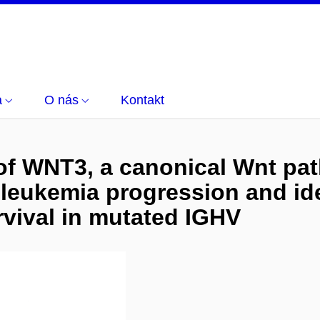
a
O nás
Kontakt
f WNT3, a canonical Wnt pat
leukemia progression and ide
rvival in mutated IGHV