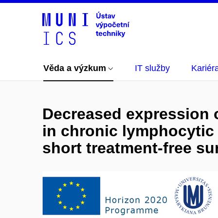
Věda a výzkum
IT služby
Kariér
Decreased expression o
in chronic lymphocytic 
short treatment-free su