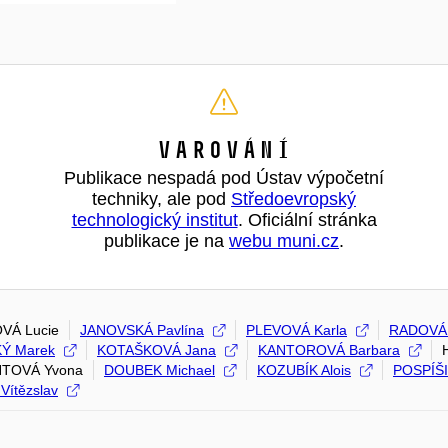
Varování
Publikace nespadá pod Ústav výpočetní
techniky, ale pod
Středoevropský
technologický institut
. Oficiální stránka
publikace je na
webu muni.cz
.
VÁ Lucie
JANOVSKÁ Pavlína
PLEVOVÁ Karla
RADOVÁ 
Ý Marek
KOTAŠKOVÁ Jana
KANTOROVÁ Barbara
TOVÁ Yvona
DOUBEK Michael
KOZUBÍK Alois
POSPÍŠI
Vítězslav