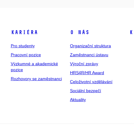
Kariéra
O nás
K
Pro studenty
Organizační struktura
Pracovní pozice
Zaměstnanci ústavu
Výzkumné a akademické
Výroční zprávy
pozice
HRS4R/HR Award
Rozhovory se zaměstnanci
Celoživotní vzdělávání
Sociální bezpečí
Aktuality