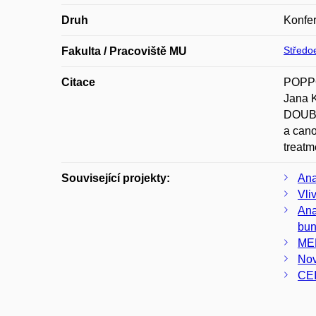
Druh
Konfer
Středoe
Fakulta / Pracoviště MU
Citace
POPPO
Jana 
DOUBE
a cano
treatm
Související projekty:
Ana
Vli
Ana
bun
MED
Nov
CE