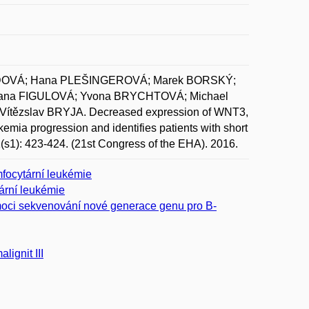
ADOVÁ; Hana PLEŠINGEROVÁ; Marek BORSKÝ;
ana FIGULOVÁ; Yvona BRYCHTOVÁ; Michael
tězslav BRYJA. Decreased expression of WNT3,
emia progression and identifies patients with short
1(s1): 423-424. (21st Congress of the EHA). 2016.
focytární leukémie
ární leukémie
omoci sekvenování nové generace genu pro B-
ignit III