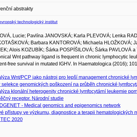
enční abstrakty
vropský technologický institut
VÁ, Lucie; Pavlína JANOVSKÁ; Karla PLEVOVÁ; Lenka R
KOTAŠKOVÁ; Barbara KANTOROVÁ; Michaela HLOŽKOVÁ; J
K; Alois KOZUBÍK; Šárka POSPÍŠILOVÁ; Šárka PAVLOVÁ a Ví
nical Wnt pathway ligand is frequent in chronic lymphocytic leuk
ent-free survival in mutated IGHV. In Haematologica (2016); 10
lýza Wnt/PCP jako nástroj pro lepší management chronické lym
v selekce genomických poškození na průběh chronické lymfocyt
lýza klonální heterogenity chronické lymfocytární leukemie p
ěčný receptor. Národní studie
GENET - Medical genomics and epigenomics network
é přístupy ve výzkumu, diagnostice a terapii hematologických mal
ITEC 2020