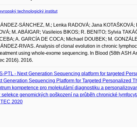
vropský technologický institut
NDEZ-SÁNCHEZ, M.; Lenka RADOVÁ; Jana KOTAŠKOVÁ; D
VÁ; M. ABÁIGAR; Vasileios BIKOS; R. BENITO; Sylvia TAK
EBA; A. GARCÍA DE COCA; Michael DOUBEK; M. GONZÁLEZ;
DEZ-RIVAS. Analysis of clonal evolution in chronic lymphocyt
treatment using whole-exome sequencing. In Blood (58th ASH 
ec 2016). 2016.
-PTL - Next Generation Sequencing platform for targeted Per
t Generation Sequencing Platform for Targeted Personalized T
trum kompetence pro molekulární diagnostiku a personalizova
v selekce genomických poškození na průběh chronické lymfocyt
ITEC 2020