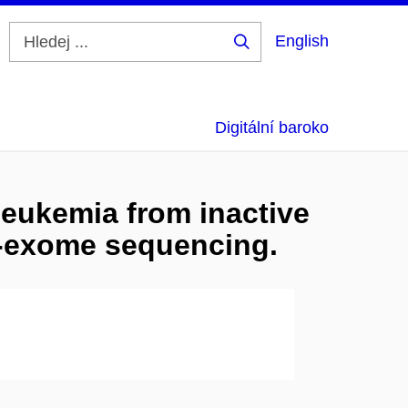
English
Hledej
...
Digitální baroko
leukemia from inactive
e-exome sequencing.