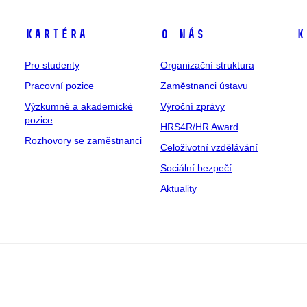
Kariéra
O nás
K
Pro studenty
Organizační struktura
Pracovní pozice
Zaměstnanci ústavu
Výzkumné a akademické
Výroční zprávy
pozice
HRS4R/HR Award
Rozhovory se zaměstnanci
Celoživotní vzdělávání
Sociální bezpečí
Aktuality