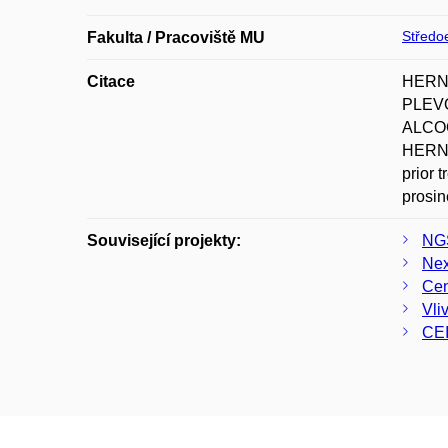
Středoe
Fakulta / Pracoviště MU
Citace
HERNÁ
PLEVO
ALCOC
HERNÁN
prior 
prosin
Související projekty:
NGS
Nex
Cen
Vli
CE