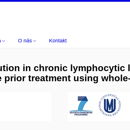
a
O nás
Kontakt
ution in chronic lymphocytic 
 prior treatment using whol