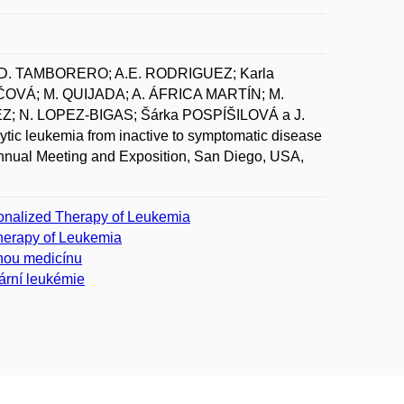
. TAMBORERO; A.E. RODRIGUEZ; Karla
ÁČOVÁ; M. QUIJADA; A. ÁFRICA MARTÍN; M.
 N. LOPEZ-BIGAS; Šárka POSPÍŠILOVÁ a J.
ic leukemia from inactive to symptomatic disease
Annual Meeting and Exposition, San Diego, USA,
sonalized Therapy of Leukemia
herapy of Leukemia
nou medicínu
ární leukémie