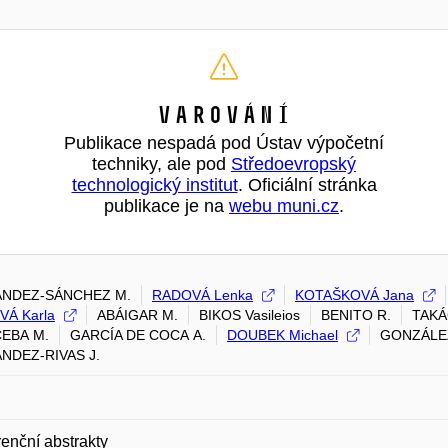
Varování
Publikace nespadá pod Ústav výpočetní
techniky, ale pod
Středoevropský
technologický institut
. Oficiální stránka
publikace je na
webu muni.cz
.
NDEZ-SÁNCHEZ M.
RADOVÁ Lenka
KOTAŠKOVÁ Jana
VÁ Karla
ABÁIGAR M.
BIKOS Vasileios
BENITO R.
TAKÁ
EBA M.
GARCÍA DE COCA A.
DOUBEK Michael
GONZÁLE
NDEZ-RIVAS J.
enční abstrakty