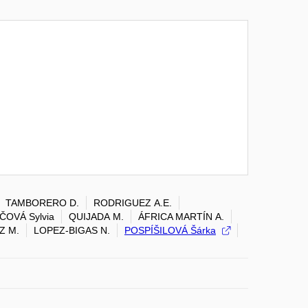
TAMBORERO D.
RODRIGUEZ A.E.
ČOVÁ Sylvia
QUIJADA M.
ÁFRICA MARTÍN A.
Z M.
LOPEZ-BIGAS N.
POSPÍŠILOVÁ Šárka