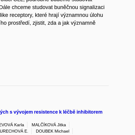
Dále chceme studovat buněčnou signalizaci
ike receptory, které hrají významnou úlohu
o prostředí, zjistit, zda a jak významně
h s vývojem resistence k léčbě inhibitorem
EVOVÁ Karla
MALČÍKOVÁ Jitka
URECHOVÁ E.
DOUBEK Michael