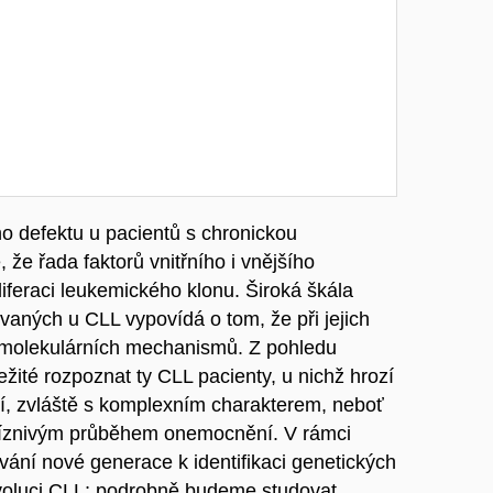
 defektu u pacientů s chronickou
 že řada faktorů vnitřního i vnějšího
oliferaci leukemického klonu. Široká škála
aných u CLL vypovídá o tom, že při jejich
í molekulárních mechanismů. Z pohledu
ežité rozpoznat ty CLL pacienty, u nichž hrozí
í, zvláště s komplexním charakterem, neboť
příznivým průběhem onemocnění. V rámci
ání nové generace k identifikaci genetických
 evoluci CLL; podrobně budeme studovat