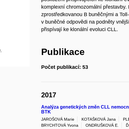
komplexní chromozomální přestavby. 
zprostředkovanou B buněčnými a Toll-l
v buněčné odpovědi na podněty vnějšíh
přispívají ke klonální evoluci CLL.
Publikace
.
Počet publikací: 53
2017
Analýza genetických změn CLL nemocnýc
BTK
JAROŠOVÁ Marie
KOTAŠKOVÁ Jana
PL
BRYCHTOVÁ Yvona
ONDRUŠKOVÁ E.
Ď