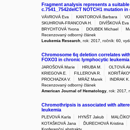
Fragment analysis represents a suitable
c.7541_7542delCT NOTCH1 mutation in 
VÁVROVÁ Eva
KANTOROVÁ Barbara
VO
SKUHROVA-FRANCOVA H.
DIVÍŠKOVÁ Eva
BRYCHTOVÁ Yvona
DOUBEK Michael
MA
Recenzovaný odborný článek
Leukemia Research
, rok: 2017, ročník: 60, v
Chromosome 6q deletion correlates with
FOXO3 in chronic lymphocytic leukemia 
JAROŠOVÁ Marie
HRUBA M.
OLTOVÁ Al
KRIEGOVA E.
FILLEROVA R.
KORIŤÁKO
PROCHAZKA V.
MRÁZ Marek
INDRAK K.
Recenzovaný odborný článek
American Journal of Hematology
, rok: 2017, 
Chromothripsis is associated with alter
leukemia
PLEVOVÁ Karla
HYNŠT Jakub
MALČÍKOV
KOTAŠKOVÁ Jana
ĎURECHOVÁ Kristina
Konferenční abstrakty