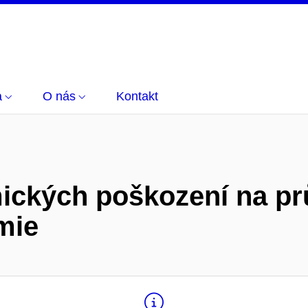
a
O nás
Kontakt
mických poškození na p
mie