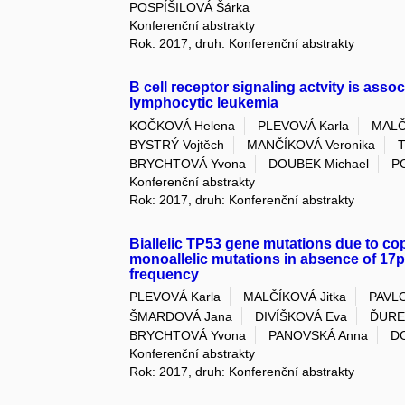
POSPÍŠILOVÁ Šárka
Konferenční abstrakty
Rok: 2017, druh: Konferenční abstrakty
B cell receptor signaling actvity is asso
lymphocytic leukemia
KOČKOVÁ Helena
PLEVOVÁ Karla
MALČ
BYSTRÝ Vojtěch
MANČÍKOVÁ Veronika
T
BRYCHTOVÁ Yvona
DOUBEK Michael
P
Konferenční abstrakty
Rok: 2017, druh: Konferenční abstrakty
Biallelic TP53 gene mutations due to co
monoallelic mutations in absence of 17p
frequency
PLEVOVÁ Karla
MALČÍKOVÁ Jitka
PAVLO
ŠMARDOVÁ Jana
DIVÍŠKOVÁ Eva
ĎUREC
BRYCHTOVÁ Yvona
PANOVSKÁ Anna
D
Konferenční abstrakty
Rok: 2017, druh: Konferenční abstrakty