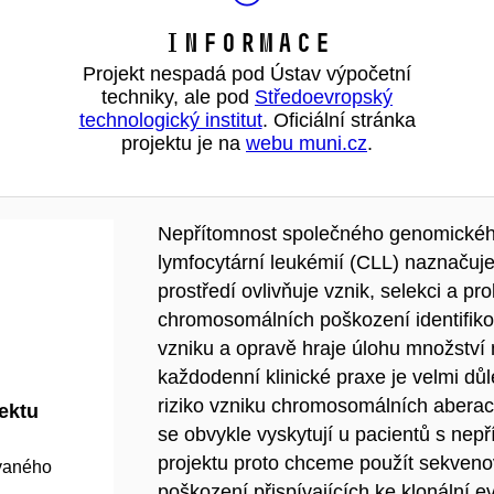
Informace
Projekt nespadá pod Ústav výpočetní
techniky, ale pod
Středoevropský
technologický institut
. Oficiální stránka
projektu je na
webu muni.cz
.
Nepřítomnost společného genomického
lymfocytární leukémií (CLL) naznačuje,
prostředí ovlivňuje vznik, selekci a pr
chromosomálních poškození identifikov
vzniku a opravě hraje úlohu množstv
každodenní klinické praxe je velmi důl
riziko vzniku chromosomálních aberac
jektu
se obvykle vyskytují u pacientů s ne
projektu proto chceme použít sekvenov
ovaného
poškození přispívajících ke klonální