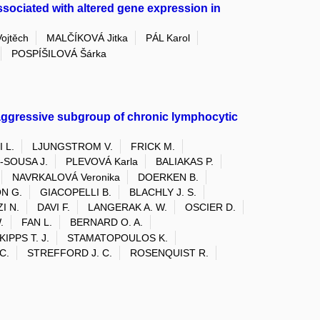
ociated with altered gene expression in
ojtěch
MALČÍKOVÁ Jitka
PÁL Karol
POSPÍŠILOVÁ Šárka
 aggressive subgroup of chronic lymphocytic
 L.
LJUNGSTROM V.
FRICK M.
-SOUSA J.
PLEVOVÁ Karla
BALIAKAS P.
NAVRKALOVÁ Veronika
DOERKEN B.
N G.
GIACOPELLI B.
BLACHLY J. S.
I N.
DAVI F.
LANGERAK A. W.
OSCIER D.
.
FAN L.
BERNARD O. A.
KIPPS T. J.
STAMATOPOULOS K.
C.
STREFFORD J. C.
ROSENQUIST R.