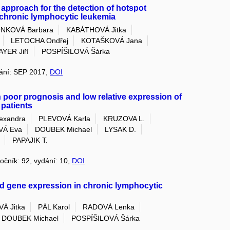
 approach for the detection of hotspot
chronic lymphocytic leukemia
NKOVÁ Barbara
KABÁTHOVÁ Jitka
LETOCHA Ondřej
KOTAŠKOVÁ Jana
YER Jiří
POSPÍŠILOVÁ Šárka
ydání: SEP 2017,
DOI
 poor prognosis and low relative expression of
patients
exandra
PLEVOVÁ Karla
KRUZOVA L.
VÁ Eva
DOUBEK Michael
LYSAK D.
PAPAJIK T.
ročník: 92, vydání: 10,
DOI
ed gene expression in chronic lymphocytic
Á Jitka
PÁL Karol
RADOVÁ Lenka
DOUBEK Michael
POSPÍŠILOVÁ Šárka