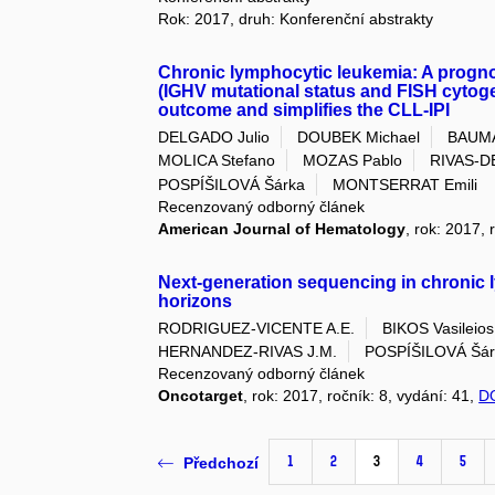
Rok: 2017, druh: Konferenční abstrakty
Chronic lymphocytic leukemia: A progn
(IGHV mutational status and FISH cytogen
outcome and simplifies the CLL-IPI
DELGADO Julio
DOUBEK Michael
BAUMA
MOLICA Stefano
MOZAS Pablo
RIVAS-D
POSPÍŠILOVÁ Šárka
MONTSERRAT Emili
Recenzovaný odborný článek
American Journal of Hematology
, rok: 2017, 
Next-generation sequencing in chronic 
horizons
RODRIGUEZ-VICENTE A.E.
BIKOS Vasileios
HERNANDEZ-RIVAS J.M.
POSPÍŠILOVÁ Šár
Recenzovaný odborný článek
Oncotarget
, rok: 2017, ročník: 8, vydání: 41,
D
1
2
3
4
5
Předchozí