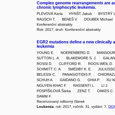
Complex genome rearrangements are ass
chronic lymphocytic leukemia.
PLEVOVÁ Karla
HYNŠT Jakub
BYSTRÝ V
RAUSCH T.
BENEŠ V.
DOUBEK Michael
Konferenční abstrakty
Rok: 2017, druh: Konferenční abstrakty
EGR2 mutations define a new clinically
leukemia
YOUNG E.
NOERENBERG D.
MANSOURI
SUTTON L. A.
BLAKEMORE S. J.
GALAN
ROSSI D.
CLIFFORD R.
ROOS-WEIL D.
SCHMITT C. A.
SMEDBY K. E.
JULIUSSO
BELESSI C.
PANAGIOTIDIS P.
CHIORAZZ
SCHUH A.
GAIDANO G.
GHIA P.
XU W
NGUYEN-KHAC F.
RASSENTI L.
LI J.
POSPÍŠILOVÁ Šárka
ZENZ T.
OAKES C. 
DAMM F.
Recenzovaný odborný článek
Leukemia
, rok: 2017, ročník: 31, vydání: 7,
DOI