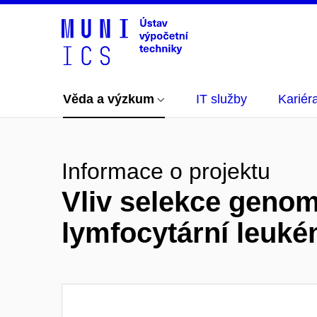
Věda a výzkum
IT služby
Kariér
Informace o projektu
Vliv selekce geno
lymfocytární leuké