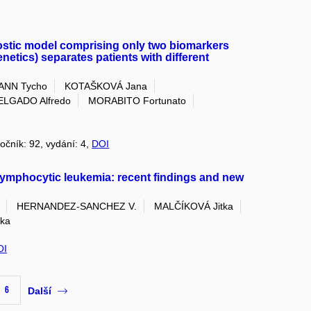
ostic model comprising only two biomarkers
etics) separates patients with different
NN Tycho
KOTAŠKOVÁ Jana
ELGADO Alfredo
MORABITO Fortunato
ročník: 92, vydání: 4,
DOI
lymphocytic leukemia: recent findings and new
HERNANDEZ-SANCHEZ V.
MALČÍKOVÁ Jitka
ka
OI
6
Další