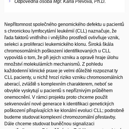
Odpovědná osoba Mgr. Karla Plevová, Ph.D.
Nepřítomnost společného genomického defektu u pacientů
s chronickou lymfocytární leukémií (CLL) naznačuje, že
řada faktorů vnitřního i vnějšího prostředí ovlivňuje vznik,
selekci a proliferaci leukemického klonu. Široká škála
chromosomálních poškození identifikovaných u CLL
vypovídá o tom, že při jejich vzniku a opravě hraje úlohu
množství molekulárních mechanismů. Z pohledu
každodenní klinické praxe je velmi důležité rozpoznat ty
CLL pacienty, u nichž hrozí riziko vzniku chromosomálních
aberací, zvláště s komplexním charakterem, neboť se
obvykle vyskytují u pacientů s nepříznivým průběhem
onemocnění. V rámci projektu proto chceme použít
sekvenování nové generace k identifikaci genetických
poškození přispívajících ke klonální evoluci CLL; podrobně
budeme studovat komplexní chromozomální přestavby.
Dále chceme studovat buněčnou signalizaci