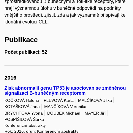
zprostředkovanou B buněčnými a Toll-like receptory, které
hrají významnou úlohu v buněčné odpovědi na podněty
vnějšího prostředí, zjistit, zda a jak významně přispívají ke
klonální evoluci CLL.
Publikace
Počet publikací: 52
2016
Zisk abnormalit genu TP53 je asociován se změněnou
signalizací B-buněčným receptorem
KOČKOVÁ Helena
PLEVOVÁ Karla
MALČÍKOVÁ Jitka
KOTAŠKOVÁ Jana
MANČÍKOVÁ Veronika
BRYCHTOVÁ Yvona
DOUBEK Michael
MAYER Jiří
POSPÍŠILOVÁ Šárka
Konferenční abstrakty
Rok: 2016, druh: Konferenční abstrakty