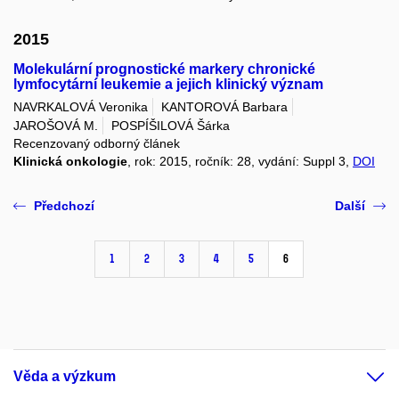
2015
Molekulární prognostické markery chronické
lymfocytární leukemie a jejich klinický význam
NAVRKALOVÁ Veronika
KANTOROVÁ Barbara
JAROŠOVÁ M.
POSPÍŠILOVÁ Šárka
Recenzovaný odborný článek
Klinická onkologie
, rok: 2015, ročník: 28, vydání: Suppl 3,
DOI
Předchozí
Další
1
2
3
4
5
6
Věda a výzkum