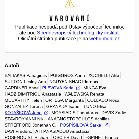
Varování
Publikace nespadá pod Ústav výpočetní techniky,
ale pod
Středoevropský technologický institut
.
Oficiální stránka publikace je na
webu muni.cz
.
Autoři
BALIAKAS Panagiotis
PUIGGROS Anna
XOCHELLI Aliki
SUTTON Lesley-Ann
NGUYEN-KHAC Florence
GARDINER Anne
PLEVOVÁ Karla
MINGA Eva
HADZIDIMITRIOU Anastasia
WALEWSKA Renata
MCCARTHY Helen
ORTEGA Margarita
COLLADO Rosa
GONZALEZ Teresa
GRANADA Isabel
LUNO Elisa
KOTAŠKOVÁ Jana
MOYSIADIS Theodoros
DAVIS Zadie
STAVROYIANNI Niki
ANAGNOSTOPOULOS Achilles
STREFFORD Jonathan C.
POSPÍŠILOVÁ Šárka
DAVI Frederic
ATHANASIADOU Anastasia
ROSENQUIST Richard
OSCIER David
ESPINET Blanca