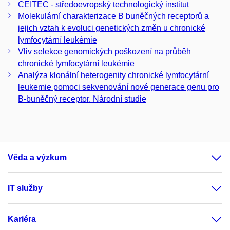
CEITEC - středoevropský technologický institut
Molekulární charakterizace B buněčných receptorů a
jejich vztah k evoluci genetických změn u chronické
lymfocytární leukémie
Vliv selekce genomických poškození na průběh
chronické lymfocytární leukémie
Analýza klonální heterogenity chronické lymfocytární
leukemie pomoci sekvenování nové generace genu pro
B-buněčný receptor. Národní studie
Věda a výzkum
IT služby
Kariéra