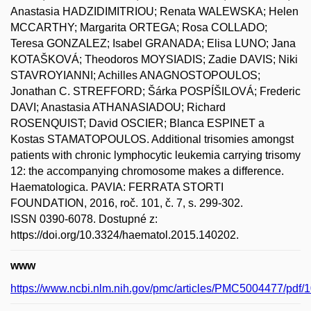
Anastasia HADZIDIMITRIOU; Renata WALEWSKA; Helen
MCCARTHY; Margarita ORTEGA; Rosa COLLADO;
Teresa GONZALEZ; Isabel GRANADA; Elisa LUNO; Jana
KOTAŠKOVÁ; Theodoros MOYSIADIS; Zadie DAVIS; Niki
STAVROYIANNI; Achilles ANAGNOSTOPOULOS;
Jonathan C. STREFFORD; Šárka POSPÍŠILOVÁ; Frederic
DAVI; Anastasia ATHANASIADOU; Richard
ROSENQUIST; David OSCIER; Blanca ESPINET a
Kostas STAMATOPOULOS. Additional trisomies amongst
patients with chronic lymphocytic leukemia carrying trisomy
12: the accompanying chromosome makes a difference.
Haematologica. PAVIA: FERRATA STORTI
FOUNDATION, 2016, roč. 101, č. 7, s. 299-302.
ISSN 0390-6078. Dostupné z:
https://doi.org/10.3324/haematol.2015.140202.
www
https://www.ncbi.nlm.nih.gov/pmc/articles/PMC5004477/pdf/