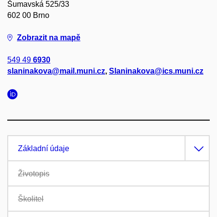
Šumavská 525/33
602 00 Brno
Zobrazit na mapě
549 49
6930
slaninakova@mail.muni.cz
,
Slaninakova@ics.muni.cz
Základní údaje
Životopis
Školitel