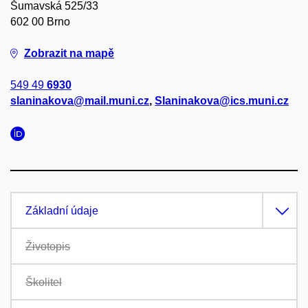
Šumavská 525/33
602 00 Brno
Zobrazit na mapě
549 49
6930
slaninakova@mail.muni.cz
,
Slaninakova@ics.muni.cz
Základní údaje
Životopis
Školitel