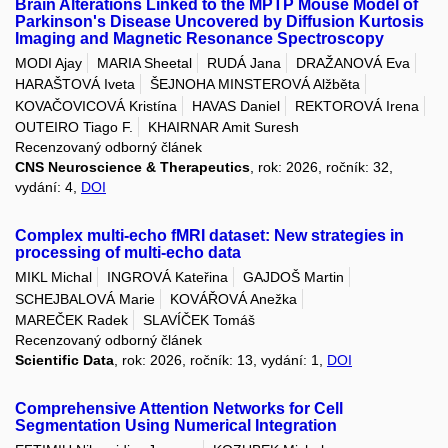
Brain Alterations Linked to the MPTP Mouse Model of
Parkinson's Disease Uncovered by Diffusion Kurtosis
Imaging and Magnetic Resonance Spectroscopy
MODI Ajay
MARIA Sheetal
RUDÁ Jana
DRAŽANOVÁ Eva
HARAŠTOVÁ Iveta
ŠEJNOHA MINSTEROVÁ Alžběta
KOVAČOVICOVÁ Kristína
HAVAS Daniel
REKTOROVÁ Irena
OUTEIRO Tiago F.
KHAIRNAR Amit Suresh
Recenzovaný odborný článek
CNS Neuroscience & Therapeutics
, rok: 2026, ročník: 32,
vydání: 4,
DOI
Complex multi-echo fMRI dataset: New strategies in
processing of multi-echo data
MIKL Michal
INGROVÁ Kateřina
GAJDOŠ Martin
SCHEJBALOVÁ Marie
KOVÁŘOVÁ Anežka
MAREČEK Radek
SLAVÍČEK Tomáš
Recenzovaný odborný článek
Scientific Data
, rok: 2026, ročník: 13, vydání: 1,
DOI
Comprehensive Attention Networks for Cell
Segmentation Using Numerical Integration