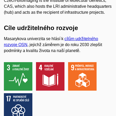
Czech-BioImaging is the Institute of Molecular Genetics,
CAS, which also hosts the LRI administrative headquarters
(hub) and acts as the recipient of infrastructure projects.
Cíle udržitelného rozvoje
Masarykova univerzita se hlásí k
cílům udržitelného
rozvoje OSN
, jejichž záměrem je do roku 2030 zlepšit
podmínky a kvalitu života na naší planetě.