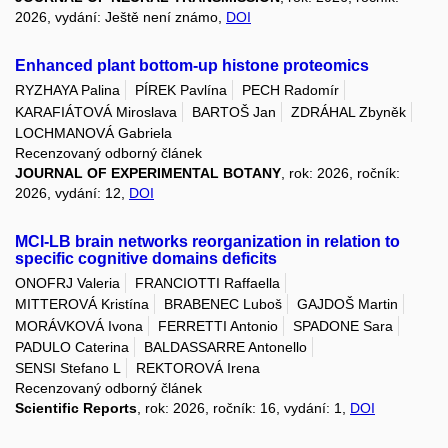
2026, vydání: Ještě není známo,
DOI
Enhanced plant bottom-up histone proteomics
RYZHAYA Palina
PÍREK Pavlína
PECH Radomír
KARAFIÁTOVÁ Miroslava
BARTOŠ Jan
ZDRÁHAL Zbyněk
LOCHMANOVÁ Gabriela
Recenzovaný odborný článek
JOURNAL OF EXPERIMENTAL BOTANY
, rok: 2026, ročník:
2026, vydání: 12,
DOI
MCI-LB brain networks reorganization in relation to
specific cognitive domains deficits
ONOFRJ Valeria
FRANCIOTTI Raffaella
MITTEROVÁ Kristína
BRABENEC Luboš
GAJDOŠ Martin
MORÁVKOVÁ Ivona
FERRETTI Antonio
SPADONE Sara
PADULO Caterina
BALDASSARRE Antonello
SENSI Stefano L
REKTOROVÁ Irena
Recenzovaný odborný článek
Scientific Reports
, rok: 2026, ročník: 16, vydání: 1,
DOI