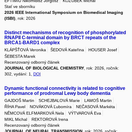
EFTIMIU Nikomidisz Jorgosz
KOZUBEK Michal
Stať ve sborníku
2026 IEEE International Symposium on Biomedical Imaging
(ISBI)
, rok: 2026
Distinct mechanisms of recognition of phosphorylated
RNAPII C-terminal domain by BRCT repeats of the
BRCA1-BARD1 complex
KLÁPŠŤOVÁ Veronika
ŠEDOVÁ Kateřina
HOUSER Josef
ŠEBESTA Marek
Recenzovaný odborný článek
JOURNAL OF BIOLOGICAL CHEMISTRY
, rok: 2026, ročník:
302, vydání: 1,
DOI
Dynamic functional connectivity is related to cognitive
performance of prodromal Lewy body dementia
GAJDOŠ Martin
SCHEJBALOVÁ Marie
LAMOŠ Martin
ŘÍHA Pavel
NOVÁKOVÁ Ľubomíra
NEČASOVÁ Markéta
NĚMCOVÁ ELFMARKOVÁ Nela
VÝTVAROVÁ Eva
MIKL Michal
REKTOROVÁ Irena
Recenzovaný odborný článek
JOURNAL OF NEURAL TRANSMISSION
, rok: 2026, ročník: