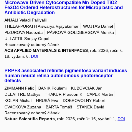
Microwave-Driven Cytocompatible Mn-Doped TiO2-
Fe3O4 Ordered Heterostructures for Microplastic and
Antibiotic Degradation
ANJALI Valadi Palliyalil
THELAPPURATH Aiswarya Vijayakumar
WOJTAS Daniel
PIZUROVA Nadezda
PÁVKOVÁ GOLDBERGOVÁ Monika
ULLATTIL Sanjay Gopal
Recenzovaný odborný článek
ACS APPLIED MATERIALS & INTERFACES
, rok: 2026, ročník:
18, vydání: 6,
DOI
PRPF8-associated retinitis pigmentosa variant induces
human neural retina-autonomous photoreceptor
defects
ZIMMANN Felix
BANIK Poulami
KUBOVCIAK Jan
DELATTRE Mathys
THAKUR Prasoon K
CAPEK Martin
KOLAR Michal
HRUBÁ Eva
DOBROVOLNY Robert
CVACKOVA Zuzana
BÁRTA Tomáš
STANEK David
Recenzovaný odborný článek
Nature Scientific Reports
, rok: 2026, ročník: 16, vydání: 1,
DOI