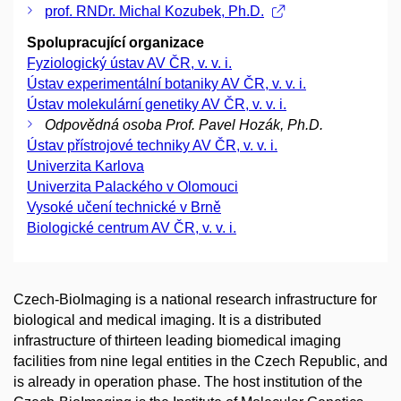
prof. RNDr. Michal Kozubek, Ph.D.
Spolupracující organizace
Fyziologický ústav AV ČR, v. v. i.
Ústav experimentální botaniky AV ČR, v. v. i.
Ústav molekulární genetiky AV ČR, v. v. i.
Odpovědná osoba Prof. Pavel Hozák, Ph.D.
Ústav přístrojové techniky AV ČR, v. v. i.
Univerzita Karlova
Univerzita Palackého v Olomouci
Vysoké učení technické v Brně
Biologické centrum AV ČR, v. v. i.
Czech-BioImaging is a national research infrastructure for
biological and medical imaging. It is a distributed
infrastructure of thirteen leading biomedical imaging
facilities from nine legal entities in the Czech Republic, and
is already in operation phase. The host institution of the