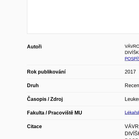
VÁVRO
Autoři
DIVÍŠ
POSPÍ
Rok publikování
2017
Druh
Recen
Časopis / Zdroj
Leuke
Lékařsk
Fakulta / Pracoviště MU
Citace
VÁVRO
DIVÍŠ