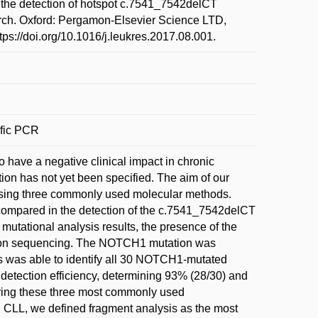
the detection of hotspot c.7541_7542delCT
ch. Oxford: Pergamon-Elsevier Science LTD,
ps://doi.org/10.1016/j.leukres.2017.08.001.
ific PCR
ave a negative clinical impact in chronic
ion has not yet been specified. The aim of our
sing three commonly used molecular methods.
compared in the detection of the c.7541_7542delCT
mutational analysis results, the presence of the
tion sequencing. The NOTCH1 mutation was
is was able to identify all 30 NOTCH1-mutated
detection efficiency, determining 93% (28/30) and
ring these three most commonly used
CLL, we defined fragment analysis as the most