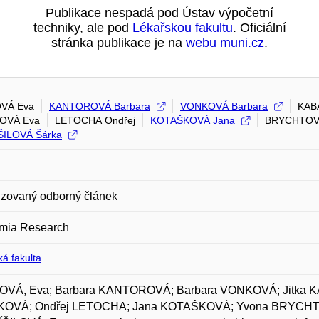
Publikace nespadá pod Ústav výpočetní
techniky, ale pod
Lékařskou fakultu
. Oficiální
stránka publikace je na
webu muni.cz
.
VÁ Eva
KANTOROVÁ Barbara
VONKOVÁ Barbara
KAB
KOVÁ Eva
LETOCHA Ondřej
KOTAŠKOVÁ Jana
BRYCHTOV
ŠILOVÁ Šárka
zovaný odborný článek
mia Research
á fakulta
VÁ, Eva; Barbara KANTOROVÁ; Barbara VONKOVÁ; Jitk
KOVÁ; Ondřej LETOCHA; Jana KOTAŠKOVÁ; Yvona BRYCHTO