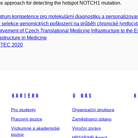
le approach for detecting the hotspot NOTCH1 mutation.
trum kompetence pro molekulární diagnostiku a personalizova
v selekce genomických poškození na průběh chronické lymfocyt
olvement of Czech Translational Medicine Infrastructure to th
rastructure in Medicine
ITEC 2020
Kariéra
O nás
K
Pro studenty
Organizační struktura
Pracovní pozice
Zaměstnanci ústavu
Výzkumné a akademické
Výroční zprávy
pozice
HRS4R/HR Award