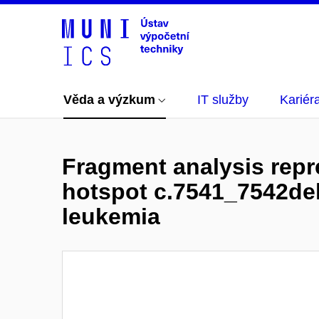
Věda a výzkum
IT služby
Kariér
Fragment analysis repre
hotspot c.7541_7542de
leukemia