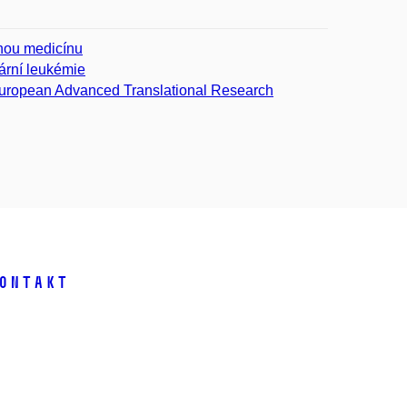
nou medicínu
ární leukémie
e European Advanced Translational Research
ontakt