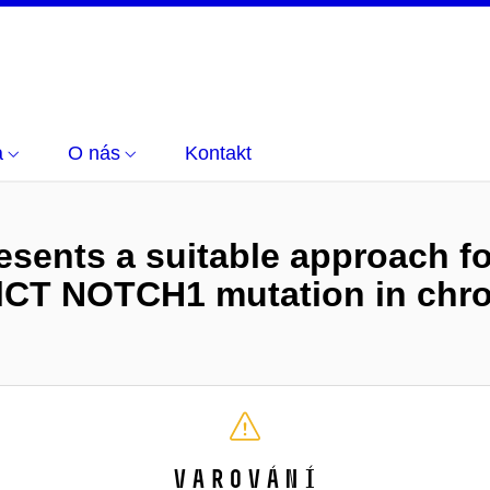
a
O nás
Kontakt
sents a suitable approach fo
lCT NOTCH1 mutation in chro
Varování