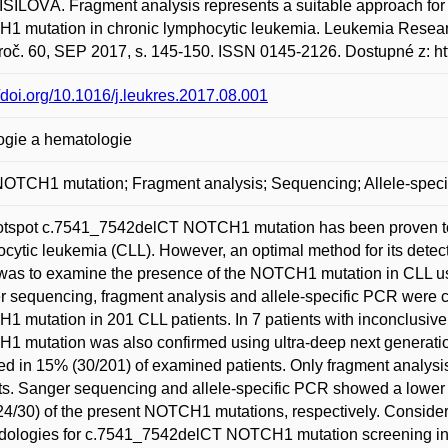
ILOVÁ. Fragment analysis represents a suitable approach for 
1 mutation in chronic lymphocytic leukemia. Leukemia Resear
roč. 60, SEP 2017, s. 145-150. ISSN 0145-2126. Dostupné z: htt
//doi.org/10.1016/j.leukres.2017.08.001
ogie a hematologie
OTCH1 mutation; Fragment analysis; Sequencing; Allele-spec
tspot c.7541_7542delCT NOTCH1 mutation has been proven to h
cytic leukemia (CLL). However, an optimal method for its detect
was to examine the presence of the NOTCH1 mutation in CLL u
 sequencing, fragment analysis and allele-specific PCR were 
 mutation in 201 CLL patients. In 7 patients with inconclusive 
1 mutation was also confirmed using ultra-deep next genera
ed in 15% (30/201) of examined patients. Only fragment analys
ts. Sanger sequencing and allele-specific PCR showed a lower 
4/30) of the present NOTCH1 mutations, respectively. Conside
ologies for c.7541_7542delCT NOTCH1 mutation screening in 