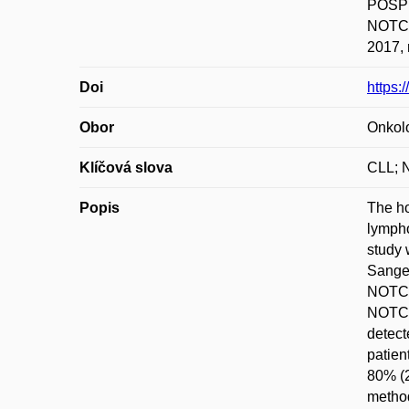
POSPÍŠ
NOTCH
2017, 
Doi
https:
Obor
Onkol
Klíčová slova
CLL; N
Popis
The ho
lympho
study 
Sanger
NOTCH1
NOTCH
detect
patien
80% (2
method