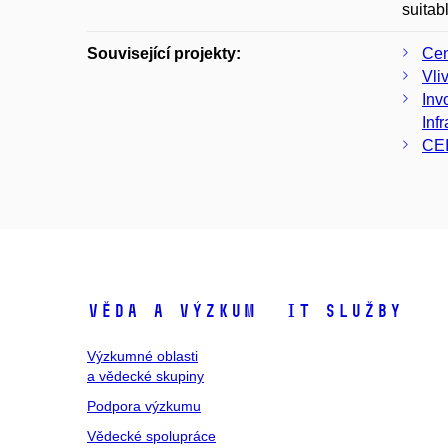
suitab
Související projekty:
Cen
Vli
Inv
Inf
CE
Věda a výzkum
IT služby
Výzkumné oblasti
a vědecké skupiny
Podpora výzkumu
Vědecké spolupráce