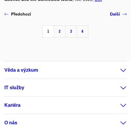
Předchozí
Další
1
2
3
4
Věda a výzkum
IT služby
Kariéra
O nás