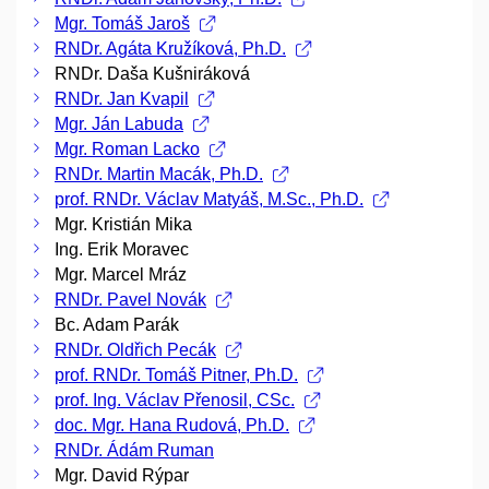
Mgr. Tomáš Jaroš
RNDr. Agáta Kružíková, Ph.D.
RNDr. Daša Kušniráková
RNDr. Jan Kvapil
Mgr. Ján Labuda
Mgr. Roman Lacko
RNDr. Martin Macák, Ph.D.
prof. RNDr. Václav Matyáš, M.Sc., Ph.D.
Mgr. Kristián Mika
Ing. Erik Moravec
Mgr. Marcel Mráz
RNDr. Pavel Novák
Bc. Adam Parák
RNDr. Oldřich Pecák
prof. RNDr. Tomáš Pitner, Ph.D.
prof. Ing. Václav Přenosil, CSc.
doc. Mgr. Hana Rudová, Ph.D.
RNDr. Ádám Ruman
Mgr. David Rýpar