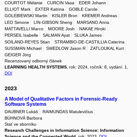
COURTOT Mélanie
CURCIN Vasa
EDER Johann
ELLIOT Mark
EXTER Katrina
GOBLE Carole
GOLEBIEWSKI Martin
KISLER Bron
KREMER Andreas
LEO Simone
LIN-GIBSON Sheng
MARSANO Anna
MATTAVELLI Marco
MOORE Josh
NAKAE Hiroki
PERSEIL Isabelle
SALMAN Ayat
SLUKA James
SOILAND-REYES Stian
STRAMBIO-DE-CASTILLIA Caterina
SUSSMAN Michael
SWEDLOW Jason R
ZATLOUKAL Kurt
GEIGER Jörg
Recenzovaný odborný článek
LEARNING HEALTH SYSTEMS
, rok: 2024, ročník: 8, vydání: 1,
DOI
2023
A Model of Qualitative Factors in Forensic-Ready
Software Systems
DAUBNER Lukáš
RAIMUNDAS Matulevičius
BÜHNOVÁ Barbora
Stať ve sborníku
Research Challenges in Information Science: Information
Science and the Connected World
, rok: 2023,
DOI