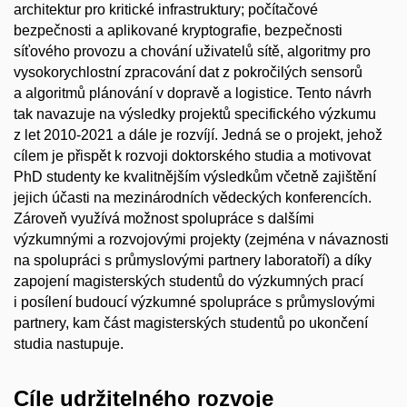
architektur pro kritické infrastruktury; počítačové
bezpečnosti a aplikované kryptografie, bezpečnosti
síťového provozu a chování uživatelů sítě, algoritmy pro
vysokorychlostní zpracování dat z pokročilých sensorů
a algoritmů plánování v dopravě a logistice. Tento návrh
tak navazuje na výsledky projektů specifického výzkumu
z let 2010-2021 a dále je rozvíjí. Jedná se o projekt, jehož
cílem je přispět k rozvoji doktorského studia a motivovat
PhD studenty ke kvalitnějším výsledkům včetně zajištění
jejich účasti na mezinárodních vědeckých konferencích.
Zároveň využívá možnost spolupráce s dalšími
výzkumnými a rozvojovými projekty (zejména v návaznosti
na spolupráci s průmyslovými partnery laboratoří) a díky
zapojení magisterských studentů do výzkumných prací
i posílení budoucí výzkumné spolupráce s průmyslovými
partnery, kam část magisterských studentů po ukončení
studia nastupuje.
Cíle udržitelného rozvoje