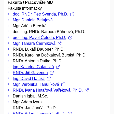
Fakulta / Pracoviště MU
Fakulta informatiky
doc. RNDr. Petr Švenda, Ph.D.
Mgr. Daniela Belajová
Mgr. Adéla Bierská
doc. Ing. RNDr. Barbora Bühnová, Ph.D.
prof. Ing. Pavel Čeleda, Ph.D.
Mgr. Tamara Čierniková
RNDr. Lukáš Daubner, Ph.D.
RNDr. Karolina Dočkalová Burská, Ph.D.
RNDr. Antonín Dufka, Ph.D.
Ing. Katarína Galanská
RNDr. Jiří Gavenda
Ing. Dávid Halász
Mgr. Veronika Hanulíková
RNDr. Ivana Hutařová Vařeková, Ph.D.
Danish Iqbal, M.Sc.
Mgr. Adam Ivora
RNDr. Ján Jančár, Ph.D.
RNDr. Adam Janovský, Ph.D.