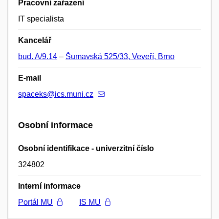
Pracovní zařazení
IT specialista
Kancelář
bud. A/9.14
–
Šumavská 525/33, Veveří, Brno
E-mail
spaceks@ics.muni.cz
Osobní informace
Osobní identifikace - univerzitní číslo
324802
Interní informace
Portál MU
IS MU