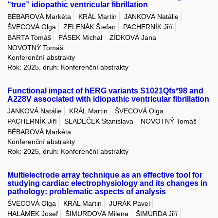
“true” idiopathic ventricular fibrillation
BÉBAROVÁ Markéta
KRÁL Martin
JANKOVÁ Natálie
ŠVECOVÁ Olga
ZELENÁK Štefan
PACHERNÍK Jiří
BÁRTA Tomáš
PÁSEK Michal
ZÍDKOVÁ Jana
NOVOTNÝ Tomáš
Konferenční abstrakty
Rok: 2025, druh: Konferenční abstrakty
Functional impact of hERG variants S1021Qfs*98 and
A228V associated with idiopathic ventricular fibrillation
JANKOVÁ Natálie
KRÁL Martin
ŠVECOVÁ Olga
PACHERNÍK Jiří
SLADEČEK Stanislava
NOVOTNÝ Tomáš
BÉBAROVÁ Markéta
Konferenční abstrakty
Rok: 2025, druh: Konferenční abstrakty
Multielectrode array technique as an effective tool for
studying cardiac electrophysiology and its changes in
pathology: problematic aspects of analysis
ŠVECOVÁ Olga
KRÁL Martin
JURÁK Pavel
HALÁMEK Josef
ŠIMURDOVÁ Milena
ŠIMURDA Jiří