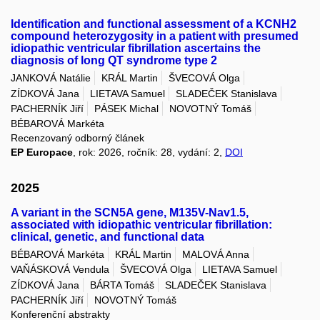
Identification and functional assessment of a KCNH2
compound heterozygosity in a patient with presumed
idiopathic ventricular fibrillation ascertains the
diagnosis of long QT syndrome type 2
JANKOVÁ Natálie
KRÁL Martin
ŠVECOVÁ Olga
ZÍDKOVÁ Jana
LIETAVA Samuel
SLADEČEK Stanislava
PACHERNÍK Jiří
PÁSEK Michal
NOVOTNÝ Tomáš
BÉBAROVÁ Markéta
Recenzovaný odborný článek
EP Europace
, rok: 2026, ročník: 28, vydání: 2,
DOI
2025
A variant in the SCN5A gene, M135V-Nav1.5,
associated with idiopathic ventricular fibrillation:
clinical, genetic, and functional data
BÉBAROVÁ Markéta
KRÁL Martin
MALOVÁ Anna
VAŇÁSKOVÁ Vendula
ŠVECOVÁ Olga
LIETAVA Samuel
ZÍDKOVÁ Jana
BÁRTA Tomáš
SLADEČEK Stanislava
PACHERNÍK Jiří
NOVOTNÝ Tomáš
Konferenční abstrakty