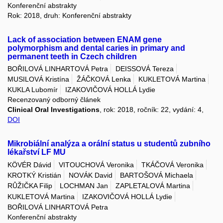
Konferenční abstrakty
Rok: 2018, druh: Konferenční abstrakty
Lack of association between ENAM gene
polymorphism and dental caries in primary and
permanent teeth in Czech children
BOŘILOVÁ LINHARTOVÁ Petra
DEISSOVÁ Tereza
MUSILOVÁ Kristína
ŽÁČKOVÁ Lenka
KUKLETOVÁ Martina
KUKLA Lubomír
IZAKOVIČOVÁ HOLLÁ Lydie
Recenzovaný odborný článek
Clinical Oral Investigations
, rok: 2018, ročník: 22, vydání: 4,
DOI
Mikrobiální analýza a orální status u studentů zubního
lékařství LF MU
KÖVÉR Dávid
VITOUCHOVÁ Veronika
TKÁČOVÁ Veronika
KROTKÝ Kristián
NOVÁK David
BARTOŠOVÁ Michaela
RŮŽIČKA Filip
LOCHMAN Jan
ZAPLETALOVÁ Martina
KUKLETOVÁ Martina
IZAKOVIČOVÁ HOLLÁ Lydie
BOŘILOVÁ LINHARTOVÁ Petra
Konferenční abstrakty