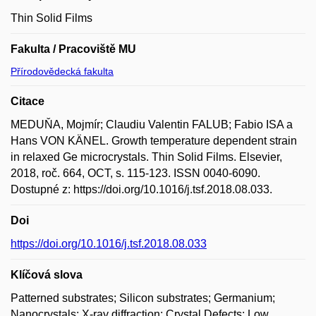
Thin Solid Films
Fakulta / Pracoviště MU
Přírodovědecká fakulta
Citace
MEDUŇA, Mojmír; Claudiu Valentin FALUB; Fabio ISA a
Hans VON KÄNEL. Growth temperature dependent strain
in relaxed Ge microcrystals. Thin Solid Films. Elsevier,
2018, roč. 664, OCT, s. 115-123. ISSN 0040-6090.
Dostupné z: https://doi.org/10.1016/j.tsf.2018.08.033.
Doi
https://doi.org/10.1016/j.tsf.2018.08.033
Klíčová slova
Patterned substrates; Silicon substrates; Germanium;
Nanocrystals; X-ray diffraction; Crystal Defects; Low