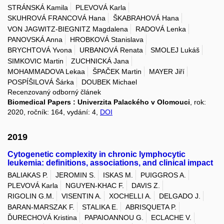
STRÁNSKÁ Kamila
PLEVOVÁ Karla
SKUHROVÁ FRANCOVÁ Hana
ŠKABRAHOVÁ Hana
VON JAGWITZ-BIEGNITZ Magdalena
RADOVÁ Lenka
PANOVSKÁ Anna
HROBKOVÁ Stanislava
BRYCHTOVÁ Yvona
URBANOVÁ Renata
SMOLEJ Lukáš
SIMKOVIC Martin
ZUCHNICKÁ Jana
MOHAMMADOVA Lekaa
ŠPAČEK Martin
MAYER Jiří
POSPÍŠILOVÁ Šárka
DOUBEK Michael
Recenzovaný odborný článek
Biomedical Papers : Univerzita Palackého v Olomouci
, rok:
2020, ročník: 164, vydání: 4,
DOI
2019
Cytogenetic complexity in chronic lymphocytic
leukemia: definitions, associations, and clinical impact
BALIAKAS P.
JEROMIN S.
ISKAS M.
PUIGGROS A.
PLEVOVÁ Karla
NGUYEN-KHAC F.
DAVIS Z.
RIGOLIN G.M.
VISENTIN A.
XOCHELLI A.
DELGADO J.
BARAN-MARSZAK F.
STALIKA E.
ABRISQUETA P.
ĎURECHOVÁ Kristina
PAPAIOANNOU G.
ECLACHE V.