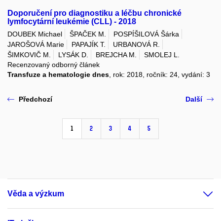
Doporučení pro diagnostiku a léčbu chronické
lymfocytární leukémie (CLL) - 2018
DOUBEK Michael
ŠPAČEK M.
POSPÍŠILOVÁ Šárka
JAROŠOVÁ Marie
PAPAJÍK T.
URBANOVÁ R.
ŠIMKOVIČ M.
LYSÁK D.
BREJCHA M.
SMOLEJ L.
Recenzovaný odborný článek
Transfuze a hematologie dnes
, rok: 2018, ročník: 24, vydání: 3
Předchozí
Další
1
2
3
4
5
Věda a výzkum