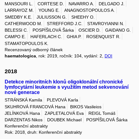
MANSOURI L.
CORTESE D.
NAVARRO A.
DELGADO J.
LARRAYOZ M.
YOUNG E.
ANAGNOSTOPOULOS A.
SMEDBY K.E.
JULIUSSON G.
SHEEHY O.
CATHERWOOD M.
STREFFORD J.C.
STAVROYIANNI N.
BELESSI C.
POSPÍŠILOVÁ Šárka
OSCIER D.
GAIDANO G.
CAMPO E.
HAFERLACH C.
GHIA P.
ROSENQUIST R.
STAMATOPOULOS K.
Recenzovaný odborný článek
haematologica
, rok: 2019, ročník: 104, vydání: 2,
DOI
2018
Detekce minoritních klonů oligoklonální chronické
lymfocytární leukemie s využitím metod sekvenování
nové generace
STRÁNSKÁ Kamila
PLEVOVÁ Karla
SKUHROVÁ FRANCOVÁ Hana
BIKOS Vasileios
JELÍNKOVÁ Hana
ZAPLETALOVÁ Eva
REIGL Tomáš
DARZENTAS Nikos
DOUBEK Michael
POSPÍŠILOVÁ Šárka
Konferenční abstrakty
Rok: 2018, druh: Konferenční abstrakty