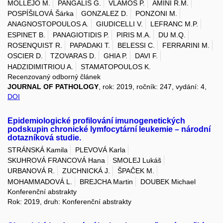
MOLLEJO M.
PANGALIS G.
VLAMOS P.
AMINI R.M.
POSPÍŠILOVÁ Šárka
GONZALEZ D.
PONZONI M.
ANAGNOSTOPOULOS A.
GIUDICELLI V.
LEFRANC M.P.
ESPINET B.
PANAGIOTIDIS P.
PIRIS M.A.
DU M.Q.
ROSENQUIST R.
PAPADAKI T.
BELESSI C.
FERRARINI M.
OSCIER D.
TZOVARAS D.
GHIA P.
DAVI F.
HADZIDIMITRIOU A.
STAMATOPOULOS K.
Recenzovaný odborný článek
JOURNAL OF PATHOLOGY
, rok: 2019, ročník: 247, vydání: 4,
DOI
Epidemiologické profilování imunogenetických
podskupin chronické lymfocytární leukemie – národní
dotazníková studie.
STRÁNSKÁ Kamila
PLEVOVÁ Karla
SKUHROVÁ FRANCOVÁ Hana
SMOLEJ Lukáš
URBANOVÁ R.
ZUCHNICKÁ J.
ŠPAČEK M.
MOHAMMADOVÁ L.
BREJCHA Martin
DOUBEK Michael
Konferenční abstrakty
Rok: 2019, druh: Konferenční abstrakty