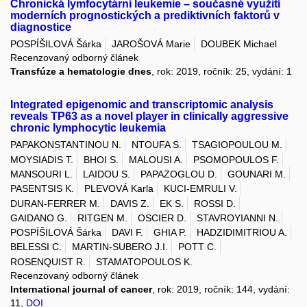
Chronická lymfocytární leukemie – současné využití
moderních prognostických a prediktivních faktorů v
diagnostice
POSPÍŠILOVÁ Šárka
JAROŠOVÁ Marie
DOUBEK Michael
Recenzovaný odborný článek
Transfúze a hematologie dnes
, rok: 2019, ročník: 25, vydání: 1
Integrated epigenomic and transcriptomic analysis
reveals TP63 as a novel player in clinically aggressive
chronic lymphocytic leukemia
PAPAKONSTANTINOU N.
NTOUFA S.
TSAGIOPOULOU M.
MOYSIADIS T.
BHOI S.
MALOUSI A.
PSOMOPOULOS F.
MANSOURI L.
LAIDOU S.
PAPAZOGLOU D.
GOUNARI M.
PASENTSIS K.
PLEVOVÁ Karla
KUCI-EMRULI V.
DURAN-FERRER M.
DAVIS Z.
EK S.
ROSSI D.
GAIDANO G.
RITGEN M.
OSCIER D.
STAVROYIANNI N.
POSPÍŠILOVÁ Šárka
DAVI F.
GHIA P.
HADZIDIMITRIOU A.
BELESSI C.
MARTIN-SUBERO J.I.
POTT C.
ROSENQUIST R.
STAMATOPOULOS K.
Recenzovaný odborný článek
International journal of cancer
, rok: 2019, ročník: 144, vydání:
11,
DOI