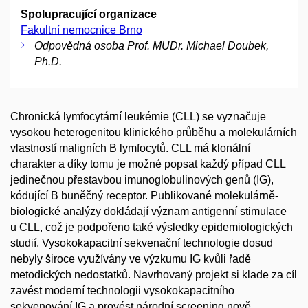
Spolupracující organizace
Fakultní nemocnice Brno
Odpovědná osoba Prof. MUDr. Michael Doubek,
Ph.D.
Chronická lymfocytární leukémie (CLL) se vyznačuje
vysokou heterogenitou klinického průběhu a molekulárních
vlastností maligních B lymfocytů. CLL má klonální
charakter a díky tomu je možné popsat každý případ CLL
jedinečnou přestavbou imunoglobulinových genů (IG),
kódující B buněčný receptor. Publikované molekulárně-
biologické analýzy dokládají význam antigenní stimulace
u CLL, což je podpořeno také výsledky epidemiologických
studií. Vysokokapacitní sekvenační technologie dosud
nebyly široce využívány ve výzkumu IG kvůli řadě
metodických nedostatků. Navrhovaný projekt si klade za cíl
zavést moderní technologii vysokokapacitního
sekvenování IG a provést národní screening nově