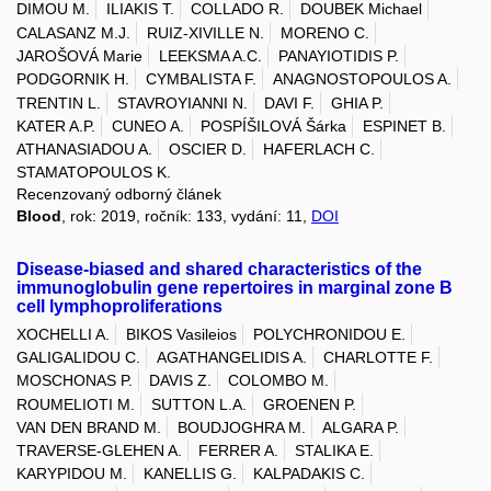
DIMOU M.
ILIAKIS T.
COLLADO R.
DOUBEK Michael
CALASANZ M.J.
RUIZ-XIVILLE N.
MORENO C.
JAROŠOVÁ Marie
LEEKSMA A.C.
PANAYIOTIDIS P.
PODGORNIK H.
CYMBALISTA F.
ANAGNOSTOPOULOS A.
TRENTIN L.
STAVROYIANNI N.
DAVI F.
GHIA P.
KATER A.P.
CUNEO A.
POSPÍŠILOVÁ Šárka
ESPINET B.
ATHANASIADOU A.
OSCIER D.
HAFERLACH C.
STAMATOPOULOS K.
Recenzovaný odborný článek
Blood
, rok: 2019, ročník: 133, vydání: 11,
DOI
Disease-biased and shared characteristics of the
immunoglobulin gene repertoires in marginal zone B
cell lymphoproliferations
XOCHELLI A.
BIKOS Vasileios
POLYCHRONIDOU E.
GALIGALIDOU C.
AGATHANGELIDIS A.
CHARLOTTE F.
MOSCHONAS P.
DAVIS Z.
COLOMBO M.
ROUMELIOTI M.
SUTTON L.A.
GROENEN P.
VAN DEN BRAND M.
BOUDJOGHRA M.
ALGARA P.
TRAVERSE-GLEHEN A.
FERRER A.
STALIKA E.
KARYPIDOU M.
KANELLIS G.
KALPADAKIS C.