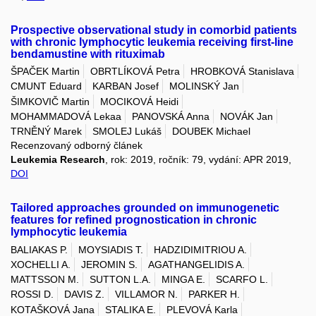
Prospective observational study in comorbid patients
with chronic lymphocytic leukemia receiving first-line
bendamustine with rituximab
ŠPAČEK Martin
OBRTLÍKOVÁ Petra
HROBKOVÁ Stanislava
CMUNT Eduard
KARBAN Josef
MOLINSKÝ Jan
ŠIMKOVIČ Martin
MOCIKOVÁ Heidi
MOHAMMADOVÁ Lekaa
PANOVSKÁ Anna
NOVÁK Jan
TRNĚNÝ Marek
SMOLEJ Lukáš
DOUBEK Michael
Recenzovaný odborný článek
Leukemia Research
, rok: 2019, ročník: 79, vydání: APR 2019,
DOI
Tailored approaches grounded on immunogenetic
features for refined prognostication in chronic
lymphocytic leukemia
BALIAKAS P.
MOYSIADIS T.
HADZIDIMITRIOU A.
XOCHELLI A.
JEROMIN S.
AGATHANGELIDIS A.
MATTSSON M.
SUTTON L.A.
MINGA E.
SCARFO L.
ROSSI D.
DAVIS Z.
VILLAMOR N.
PARKER H.
KOTAŠKOVÁ Jana
STALIKA E.
PLEVOVÁ Karla