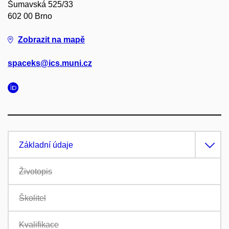
Šumavská 525/33
602 00 Brno
Zobrazit na mapě
spaceks@ics.muni.cz
Základní údaje
Životopis
Školitel
Kvalifikace