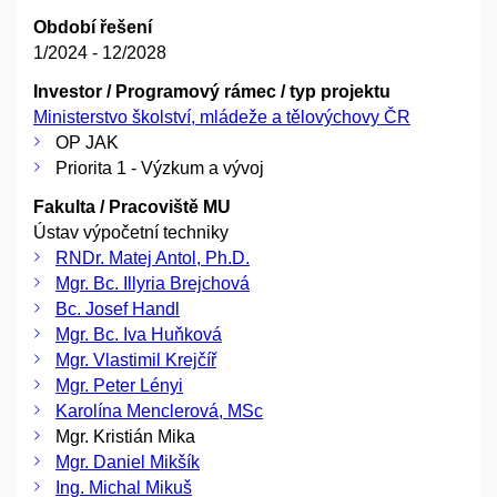
Období řešení
1/2024 - 12/2028
Investor / Programový rámec / typ projektu
Ministerstvo školství, mládeže a tělovýchovy ČR
OP JAK
Priorita 1 - Výzkum a vývoj
Fakulta / Pracoviště MU
Ústav výpočetní techniky
RNDr. Matej Antol, Ph.D.
Mgr. Bc. Illyria Brejchová
Bc. Josef Handl
Mgr. Bc. Iva Huňková
Mgr. Vlastimil Krejčíř
Mgr. Peter Lényi
Karolína Menclerová, MSc
Mgr. Kristián Mika
Mgr. Daniel Mikšík
Ing. Michal Mikuš