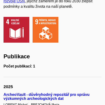
rozvoje OSN
, jejichž záměrem je do roku 2030 zlepšit
podmínky a kvalitu života na naší planetě.
Publikace
Počet publikací: 1
2025
ArcheoVault - důvěryhodný repozitář pro správu
výzkumných archeologických dat
LORENZ Michal
BREJCHOVÁ Illyria