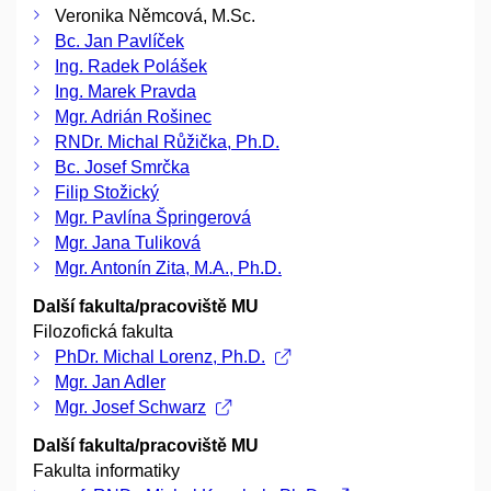
Veronika Němcová, M.Sc.
Bc. Jan Pavlíček
Ing. Radek Polášek
Ing. Marek Pravda
Mgr. Adrián Rošinec
RNDr. Michal Růžička, Ph.D.
Bc. Josef Smrčka
Filip Stožický
Mgr. Pavlína Špringerová
Mgr. Jana Tuliková
Mgr. Antonín Zita, M.A., Ph.D.
Další fakulta/pracoviště MU
Filozofická fakulta
PhDr. Michal Lorenz, Ph.D.
Mgr. Jan Adler
Mgr. Josef Schwarz
Další fakulta/pracoviště MU
Fakulta informatiky