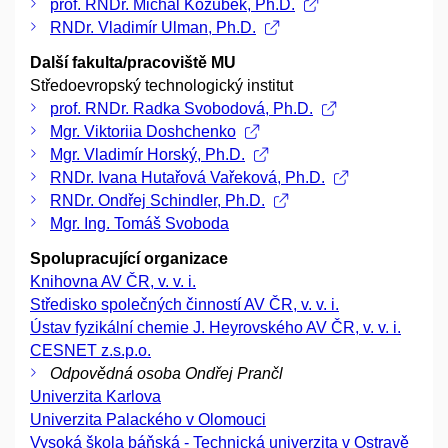
prof. RNDr. Michal Kozubek, Ph.D.
RNDr. Vladimír Ulman, Ph.D.
Další fakulta/pracoviště MU
Středoevropský technologický institut
prof. RNDr. Radka Svobodová, Ph.D.
Mgr. Viktoriia Doshchenko
Mgr. Vladimír Horský, Ph.D.
RNDr. Ivana Hutařová Vařeková, Ph.D.
RNDr. Ondřej Schindler, Ph.D.
Mgr. Ing. Tomáš Svoboda
Spolupracující organizace
Knihovna AV ČR, v. v. i.
Středisko společných činností AV ČR, v. v. i.
Ústav fyzikální chemie J. Heyrovského AV ČR, v. v. i.
CESNET z.s.p.o.
Odpovědná osoba Ondřej Prančl
Univerzita Karlova
Univerzita Palackého v Olomouci
Vysoká škola báňská - Technická univerzita v Ostravě