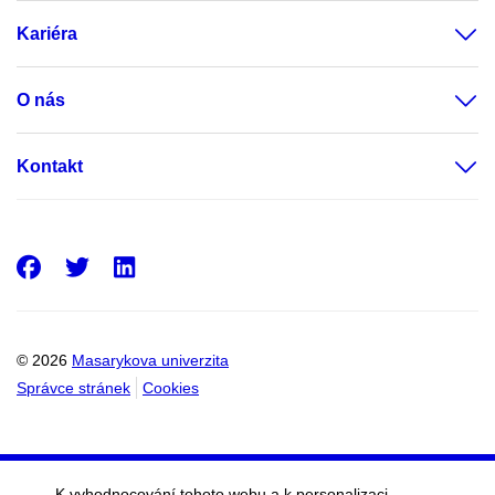
Kariéra
O nás
Kontakt
Facebook
Twitter
LinkedIn
© 2026
Masarykova univerzita
Správce stránek
Cookies
K vyhodnocování tohoto webu a k personalizaci