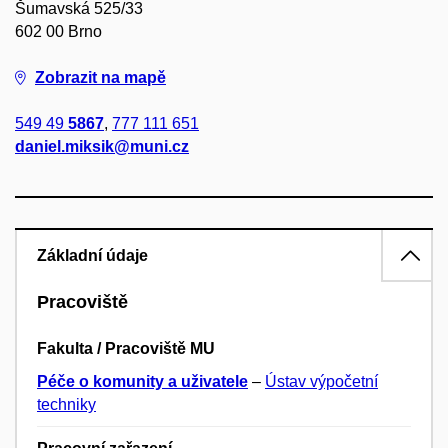
Šumavská 525/33
602 00 Brno
Zobrazit na mapě
549 49
5867
,
777 111 651
daniel.miksik@muni.cz
Základní údaje
Pracoviště
Fakulta / Pracoviště MU
Péče o komunity a uživatele
–
Ústav výpočetní
techniky