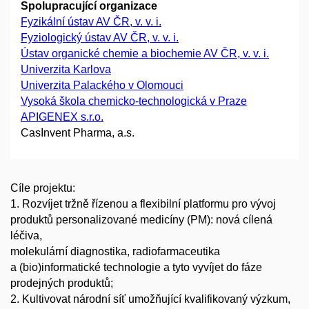
Spolupracující organizace
Fyzikální ústav AV ČR, v. v. i.
Fyziologický ústav AV ČR, v. v. i.
Ústav organické chemie a biochemie AV ČR, v. v. i.
Univerzita Karlova
Univerzita Palackého v Olomouci
Vysoká škola chemicko-technologická v Praze
APIGENEX s.r.o.
CasInvent Pharma, a.s.
Cíle projektu:
1. Rozvíjet tržně řízenou a flexibilní platformu pro vývoj
produktů personalizované medicíny (PM): nová cílená
léčiva,
molekulární diagnostika, radiofarmaceutika
a (bio)informatické technologie a tyto vyvíjet do fáze
prodejných produktů;
2. Kultivovat národní síť umožňující kvalifikovaný výzkum,