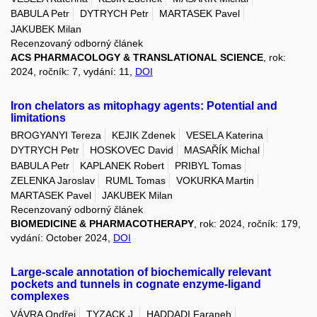
BABULA Petr
DYTRYCH Petr
MARTASEK Pavel
JAKUBEK Milan
Recenzovaný odborný článek
ACS PHARMACOLOGY & TRANSLATIONAL SCIENCE
, rok:
2024, ročník: 7, vydání: 11,
DOI
Iron chelators as mitophagy agents: Potential and
limitations
BROGYANYI Tereza
KEJIK Zdenek
VESELA Katerina
DYTRYCH Petr
HOSKOVEC David
MASAŘÍK Michal
BABULA Petr
KAPLANEK Robert
PRIBYL Tomas
ZELENKA Jaroslav
RUML Tomas
VOKURKA Martin
MARTASEK Pavel
JAKUBEK Milan
Recenzovaný odborný článek
BIOMEDICINE & PHARMACOTHERAPY
, rok: 2024, ročník: 179,
vydání: October 2024,
DOI
Large-scale annotation of biochemically relevant
pockets and tunnels in cognate enzyme-ligand
complexes
VÁVRA Ondřej
TYZACK J.
HADDADI Faraneh