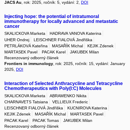
JACS Au
, rok: 2025, ročník: 5, vydání: 2,
DOI
Injecting hope: the potential of intratumoral
immunotherapy for locally advanced and metastatic
cancer
SKALICKOVA Marketa
HADRAVA VANOVA Katerina
UHER Ondrej
LEISCHNER FIALOVÁ Jindřiška
PETRLÁKOVÁ Kateřina
MASAŘÍK Michal
KEJIK Zdenek
MARTASEK Pavel
PACAK Karel
JAKUBEK Milan
Recenzovaný odborný článek
Frontiers in immunology
, rok: 2025, ročník: 15, vydání: January
2025,
DOI
Interaction of Selected Anthracycline and Tetracycline
Chemotherapeutics with Poly(I:C) Molecules
SKALICKOVA Marketa
ABRAMENKO Nikita
CHARNAVETS Tatsiana
VELLIEUX Frederic
LEISCHNER FIALOVÁ Jindřiška
KUCNIROVA Katerina
KEJIK Zdenek
MASAŘÍK Michal
MARTASEK Pavel
PACAK Karel
PACAK Tomas
JAKUBEK Milan
Recenzovaný odborný článek