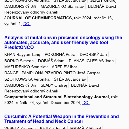
SZOTKOWSKÁ Veronika
ŠTĚRBA Jaroslav
SLABÝ Ondřej
DAMBORSKÝ Jiří
MAZURENKO Stanislav
BEDNÁŘ David
Recenzovaný odborný článek
JOURNAL OF CHEMINFORMATICS
, rok: 2024, ročník: 16,
vydání: 1,
DOI
Analysis of mutations in precision oncology using the
automated, accurate, and user-friendly web tool
PredictONCO
KHAN Rayyan Tariq
POKORNÁ Petra
DVORSKÝ Jan
BORKO Simeon
DOBIÁŠ Adam
PLANAS IGLESIAS Joan
MAZURENKO Stanislav
AREFIEV Ihor
RANGEL PAMPLONA PIZARRO PINTO José Gaspar
SZOTKOWSKÁ Veronika
ŠTĚRBA Jaroslav
DAMBORSKÝ Jiří
SLABÝ Ondřej
BEDNÁŘ David
Recenzovaný odborný článek
Computational and Structural Biotechnology Journal
, rok:
2024, ročník: 24, vydání: December 2024,
DOI
Curcumin: A Potential Weapon in the Prevention and
Treatment of Head and Neck Cancer
VESELA Katerina
KEJIK Zdenek
MASAŘÍK Michal