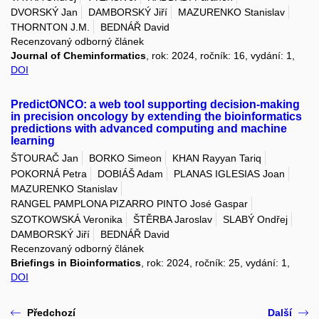
DVORSKÝ Jan
DAMBORSKÝ Jiří
MAZURENKO Stanislav
THORNTON J.M.
BEDNÁŘ David
Recenzovaný odborný článek
Journal of Cheminformatics
, rok: 2024, ročník: 16, vydání: 1,
DOI
PredictONCO: a web tool supporting decision-making
in precision oncology by extending the bioinformatics
predictions with advanced computing and machine
learning
ŠTOURAČ Jan
BORKO Simeon
KHAN Rayyan Tariq
POKORNÁ Petra
DOBIÁŠ Adam
PLANAS IGLESIAS Joan
MAZURENKO Stanislav
RANGEL PAMPLONA PIZARRO PINTO José Gaspar
SZOTKOWSKÁ Veronika
ŠTĚRBA Jaroslav
SLABÝ Ondřej
DAMBORSKÝ Jiří
BEDNÁŘ David
Recenzovaný odborný článek
Briefings in Bioinformatics
, rok: 2024, ročník: 25, vydání: 1,
DOI
Předchozí
Další