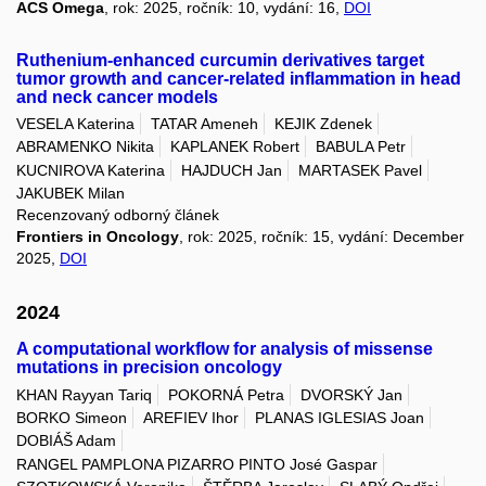
ACS Omega
, rok: 2025, ročník: 10, vydání: 16,
DOI
Ruthenium-enhanced curcumin derivatives target
tumor growth and cancer-related inflammation in head
and neck cancer models
VESELA Katerina
TATAR Ameneh
KEJIK Zdenek
ABRAMENKO Nikita
KAPLANEK Robert
BABULA Petr
KUCNIROVA Katerina
HAJDUCH Jan
MARTASEK Pavel
JAKUBEK Milan
Recenzovaný odborný článek
Frontiers in Oncology
, rok: 2025, ročník: 15, vydání: December
2025,
DOI
2024
A computational workflow for analysis of missense
mutations in precision oncology
KHAN Rayyan Tariq
POKORNÁ Petra
DVORSKÝ Jan
BORKO Simeon
AREFIEV Ihor
PLANAS IGLESIAS Joan
DOBIÁŠ Adam
RANGEL PAMPLONA PIZARRO PINTO José Gaspar