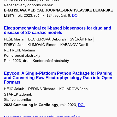
Recenzovaný odborný článek
BRATISLAVA MEDICAL JOURNAL-BRATISLAVSKE LEKARSKE
LISTY
, rok: 2023, ročník: 124, vydání: 6,
DOI
Electromechanical cell-based biosensors for drug and
disease of 3D cardiac models
PEŠL Martin
BECKEROVÁ Deborah
SVĚRÁK Filip
PŘIBYL Jan
KLIMOVIČ Šimon
KABANOV Daniil
ROTREKL Vladimír
Konferenční abstrakty
Rok: 2023, druh: Konferenční abstrakty
Epycon: A Single-Platform Python Package for Parsing
and Converting Raw Electrophysiology Data into Open
Formats
HEJC Jakub
REDINA Richard
KOLAROVA Jana
STÁREK Zdeněk
Stať ve sborníku
2023 Computing in Cardiology
, rok: 2023,
DOI