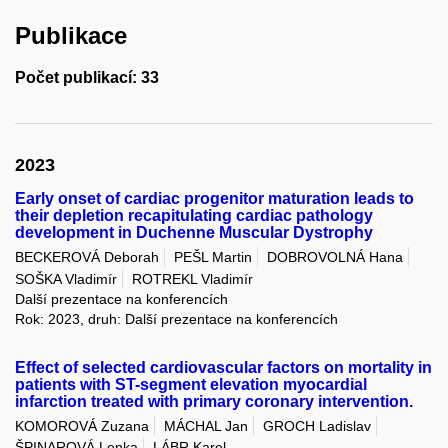
Publikace
Počet publikací: 33
2023
Early onset of cardiac progenitor maturation leads to
their depletion recapitulating cardiac pathology
development in Duchenne Muscular Dystrophy
BECKEROVÁ Deborah
PEŠL Martin
DOBROVOLNÁ Hana
SOŠKA Vladimír
ROTREKL Vladimír
Další prezentace na konferencích
Rok: 2023, druh: Další prezentace na konferencích
Effect of selected cardiovascular factors on mortality in
patients with ST-segment elevation myocardial
infarction treated with primary coronary intervention.
KOMOROVÁ Zuzana
MÁCHAL Jan
GROCH Ladislav
ŠPINAROVÁ Lenka
LÁBR Karel