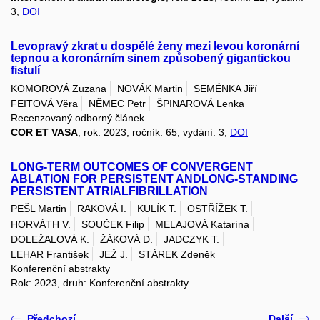
3,
DOI
Levopravý zkrat u dospělé ženy mezi levou koronární
tepnou a koronárním sinem způsobený gigantickou
fistulí
KOMOROVÁ Zuzana
NOVÁK Martin
SEMÉNKA Jiří
FEITOVÁ Věra
NĚMEC Petr
ŠPINAROVÁ Lenka
Recenzovaný odborný článek
COR ET VASA
, rok: 2023, ročník: 65, vydání: 3,
DOI
LONG-TERM OUTCOMES OF CONVERGENT
ABLATION FOR PERSISTENT ANDLONG-STANDING
PERSISTENT ATRIALFIBRILLATION
PEŠL Martin
RAKOVÁ I.
KULÍK T.
OSTŘÍŽEK T.
HORVÁTH V.
SOUČEK Filip
MELAJOVÁ Katarína
DOLEŽALOVÁ K.
ŽÁKOVÁ D.
JADCZYK T.
LEHAR František
JEŽ J.
STÁREK Zdeněk
Konferenční abstrakty
Rok: 2023, druh: Konferenční abstrakty
Předchozí
Další