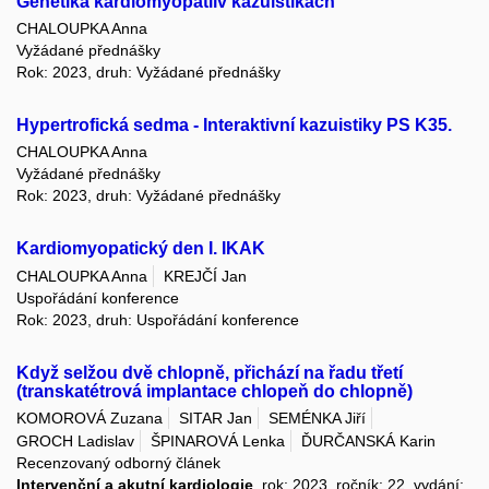
Genetika kardiomyopatiív kazuistikách
CHALOUPKA Anna
Vyžádané přednášky
Rok: 2023, druh: Vyžádané přednášky
Hypertrofická sedma - Interaktivní kazuistiky PS K35.
CHALOUPKA Anna
Vyžádané přednášky
Rok: 2023, druh: Vyžádané přednášky
Kardiomyopatický den I. IKAK
CHALOUPKA Anna
KREJČÍ Jan
Uspořádání konference
Rok: 2023, druh: Uspořádání konference
Když selžou dvě chlopně, přichází na řadu třetí
(transkatétrová implantace chlopeň do chlopně)
KOMOROVÁ Zuzana
SITAR Jan
SEMÉNKA Jiří
GROCH Ladislav
ŠPINAROVÁ Lenka
ĎURČANSKÁ Karin
Recenzovaný odborný článek
Intervenční a akutní kardiologie
, rok: 2023, ročník: 22, vydání: