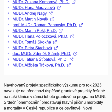
MUDr. Zuzana Komorová, Ph.D.
MUDr. Hana Moravcová
MUDr. Andrej Nagy
MUDr. Martin Novák
prof. MUDr. Roman Panovský, Ph.D.
MUDr. Martin Pešl, Ph.D.
MUDr. Hana Poloczková, Ph.D.
MUDr. Tomáš Skokňa
MUDr. Petra Stachová
doc. MUDr. Zdeněk Stárek, Ph.D.
MUDr. Tatiana Štípalová, Ph.D.
MUDr. Alžběta Trčková, Ph.D.
Navrhovaný projekt specifického výzkumu pro rok 2023
navazuje na předchozí úspěšné grantové projekty řešené
na naší klinice v rámci tohoto grantového programu MUNI.
Srdeční onemocnění představují hlavní příčinu morbidity
a mortality v České republice a celosvětově. Nové