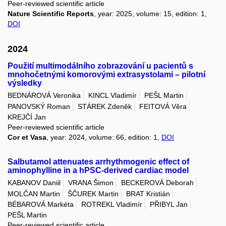
Peer-reviewed scientific article
Nature Scientific Reports
, year: 2025, volume: 15, edition: 1,
DOI
2024
Použití multimodálního zobrazování u pacientů s
mnohočetnými komorovými extrasystolami – pilotní
výsledky
BEDNÁROVÁ Veronika
KINCL Vladimír
PEŠL Martin
PANOVSKÝ Roman
STÁREK Zdeněk
FEITOVÁ Věra
KREJČÍ Jan
Peer-reviewed scientific article
Cor et Vasa
, year: 2024, volume: 66, edition: 1,
DOI
Salbutamol attenuates arrhythmogenic effect of
aminophylline in a hPSC-derived cardiac model
KABANOV Daniil
VRANA Šimon
BECKEROVÁ Deborah
MOLČAN Martin
ŠČUREK Martin
BRAT Kristián
BÉBAROVÁ Markéta
ROTREKL Vladimír
PŘIBYL Jan
PEŠL Martin
Peer-reviewed scientific article