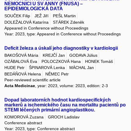
NEMOCNICI U SV ANNY (FNUSA) –
EPIDEMIOLOGICKÁ DATA
SOUČEK Filip
JEŽ Jiří
PEŠL Martin
DOLEŽALOVÁ Katarína
STÁREK Zdeněk
Appeared in Conference without Proceedings
Year: 2023, type: Appeared in Conference without Proceedings
Deficit železa a úskalí jeho diagnostiky v kardiologii
BAKOŠOVÁ Mária
KREJČÍ Jan
GODAVA Július
OZÁBALOVÁ Eva
POLOCZKOVÁ Hana
HONEK Tomáš
HUDE Petr
ŠPINAROVÁ Lenka
MÁCHAL Jan
BEDÁŇOVÁ Helena
NĚMEC Petr
Peer-reviewed scientific article
Acta Medicinae
, year: 2023, volume: 2023, edition: 2-3
Dopad laboratorních hodnot kardiospecifických
markerů a ischemického času na mortalitu pacientů po
STEMI léčených primární angioplastikou.
KOMOROVÁ Zuzana
GROCH Ladislav
Conference abstract
Year: 2023, type: Conference abstract