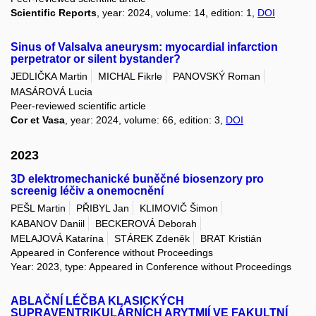
Scientific Reports
, year: 2024, volume: 14, edition: 1,
DOI
Sinus of Valsalva aneurysm: myocardial infarction
perpetrator or silent bystander?
JEDLIČKA Martin
MICHAL Fikrle
PANOVSKÝ Roman
MASÁROVÁ Lucia
Peer-reviewed scientific article
Cor et Vasa
, year: 2024, volume: 66, edition: 3,
DOI
2023
3D elektromechanické buněčné biosenzory pro
screenig léčiv a onemocnění
PEŠL Martin
PŘIBYL Jan
KLIMOVIČ Šimon
KABANOV Daniil
BECKEROVÁ Deborah
MELAJOVÁ Katarína
STÁREK Zdeněk
BRAT Kristián
Appeared in Conference without Proceedings
Year: 2023, type: Appeared in Conference without Proceedings
ABLAČNÍ LÉČBA KLASICKÝCH
SUPRAVENTRIKULÁRNÍCH ARYTMIÍ VE FAKULTNÍ