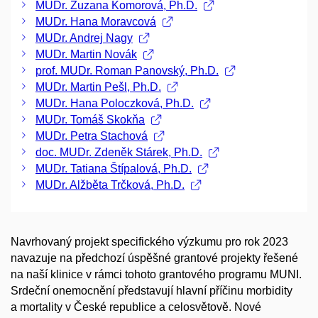
MUDr. Zuzana Komorová, Ph.D.
MUDr. Hana Moravcová
MUDr. Andrej Nagy
MUDr. Martin Novák
prof. MUDr. Roman Panovský, Ph.D.
MUDr. Martin Pešl, Ph.D.
MUDr. Hana Poloczková, Ph.D.
MUDr. Tomáš Skokňa
MUDr. Petra Stachová
doc. MUDr. Zdeněk Stárek, Ph.D.
MUDr. Tatiana Štípalová, Ph.D.
MUDr. Alžběta Trčková, Ph.D.
Navrhovaný projekt specifického výzkumu pro rok 2023
navazuje na předchozí úspěšné grantové projekty řešené
na naší klinice v rámci tohoto grantového programu MUNI.
Srdeční onemocnění představují hlavní příčinu morbidity
a mortality v České republice a celosvětově. Nové