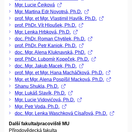
Mgr. Lucie Čejková
Mgr. Martina Edr Novotná, Ph.D.
prof. Mgr. et Mgr. Vlastimil Havlík, Ph.D.
prof. PhDr. Vít Hloušek, Ph.D.
Mgr. Lenka Hrbková, Ph.D.
doc. PhDr. Roman Chytilek, Ph.D.
prof. PhDr. Petr Kaniok, Ph.D.
doc. Mgr. Alena Kluknavská, PhD.
prof. PhDr. Lubomír Kopeček, Ph.D.
doc. Mgr. Jakub Macek, Ph.D.
prof. Mgr. et Mgr. Hana Macháčková, Ph.D.
Mgr. et Mgr. Alena Pospíšil Macková, Ph.D.
Shanu Shukla, Ph.D.
Mgr. Lukáš Slavík, Ph.D.
Mgr. Lucie Vidovićová, Ph.D.
Mgr. Petr Voda, Ph.D.
doc. Mgr. Lenka Waschková Císařová, Ph.D.
Další fakulta/pracoviště MU
Přírodovědecká fakulta