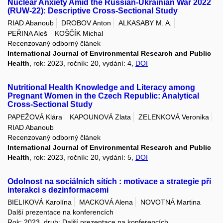
Nuclear Anxiety Amid the Russian-Ukrainian War 2022
(RUW-22): Descriptive Cross-Sectional Study
RIAD Abanoub
DROBOV Anton
ALKASABY M. A.
PEŘINA Aleš
KOŠČÍK Michal
Recenzovaný odborný článek
International Journal of Environmental Research and Public
Health
, rok: 2023, ročník: 20, vydání: 4,
DOI
Nutritional Health Knowledge and Literacy among
Pregnant Women in the Czech Republic: Analytical
Cross-Sectional Study
PAPEŽOVÁ Klára
KAPOUNOVÁ Zlata
ZELENKOVÁ Veronika
RIAD Abanoub
Recenzovaný odborný článek
International Journal of Environmental Research and Public
Health
, rok: 2023, ročník: 20, vydání: 5,
DOI
Odolnost na sociálních sítích : motivace a strategie při
interakci s dezinformacemi
BIELIKOVÁ Karolína
MACKOVÁ Alena
NOVOTNÁ Martina
Další prezentace na konferencích
Rok: 2023, druh: Další prezentace na konferencích