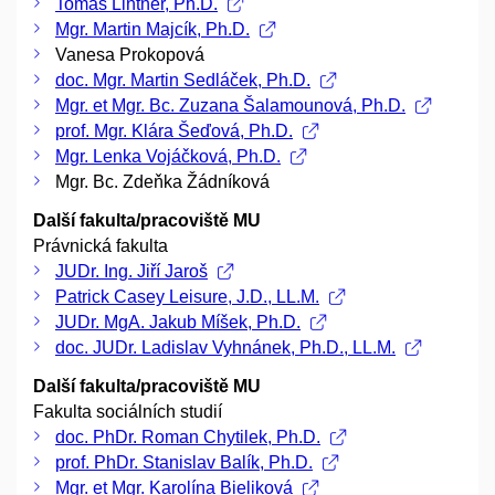
Tomáš Lintner, Ph.D.
Mgr. Martin Majcík, Ph.D.
Vanesa Prokopová
doc. Mgr. Martin Sedláček, Ph.D.
Mgr. et Mgr. Bc. Zuzana Šalamounová, Ph.D.
prof. Mgr. Klára Šeďová, Ph.D.
Mgr. Lenka Vojáčková, Ph.D.
Mgr. Bc. Zdeňka Žádníková
Další fakulta/pracoviště MU
Právnická fakulta
JUDr. Ing. Jiří Jaroš
Patrick Casey Leisure, J.D., LL.M.
JUDr. MgA. Jakub Míšek, Ph.D.
doc. JUDr. Ladislav Vyhnánek, Ph.D., LL.M.
Další fakulta/pracoviště MU
Fakulta sociálních studií
doc. PhDr. Roman Chytilek, Ph.D.
prof. PhDr. Stanislav Balík, Ph.D.
Mgr. et Mgr. Karolína Bieliková