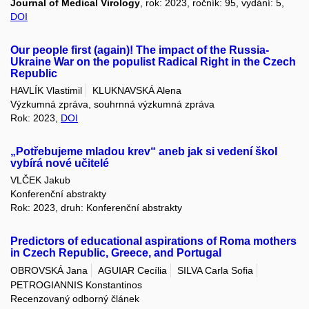
Journal of Medical Virology
, rok: 2023, ročník: 95, vydání: 5,
DOI
Our people first (again)! The impact of the Russia-
Ukraine War on the populist Radical Right in the Czech
Republic
HAVLÍK Vlastimil
KLUKNAVSKÁ Alena
Výzkumná zpráva, souhrnná výzkumná zpráva
Rok: 2023,
DOI
„Potřebujeme mladou krev“ aneb jak si vedení škol
vybírá nové učitelé
VLČEK Jakub
Konferenční abstrakty
Rok: 2023, druh: Konferenční abstrakty
Predictors of educational aspirations of Roma mothers
in Czech Republic, Greece, and Portugal
OBROVSKÁ Jana
AGUIAR Cecília
SILVA Carla Sofia
PETROGIANNIS Konstantinos
Recenzovaný odborný článek