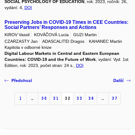
SOCIAL PSYCHOLOGY OF EDUCATION
, rok: 2023, ročník: 26,
vydání: 4,
DOI
Preserving Jobs in COVID-19 Times in CEE Countries:
Social Partners’ Responses and Actions
KIROV Vassil
KOVÁČOVÁ Lucia
GUZI Martin
CZARZASTY Jan
ADASCALITEI Dragos
KAHANEC Martin
Kapitola v odborné knize
Digital Labour Markets in Central and Eastern European
Countries: COVID-19 and the Future of Work
, vydání: Vyd. 1st
Edition, rok: 2023, počet stran: 24 s.,
DOI
Předchozí
Další
1
…
30
31
32
33
34
…
37