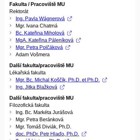
Fakulta / Pracoviště MU
Rektorát
Ing. Pavla Wágnerová
Mgr. Ivana Chatrná
Bc. Kateřina Miholová
MgA. Kateřina Páleníková
Mgr. Petra Polčáková
Adam Vošmera
Další fakulta/pracoviště MU
Lékařská fakulta
Mgr. Bc. Michal Koščík, Ph.D. et Ph.D.
Ing. Jitka Blažková
Další fakulta/pracoviště MU
Filozofická fakulta
Ing. Bc. Markéta Jurášová
Mgr. Petra Beránková
Mgr. Tomáš Diviák, Ph.D.
doc. PhDr. Petr Hlaďo, Ph.D.