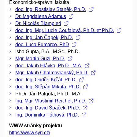
Ekonomicko-správní fakulta
doc. Ing. Rostislav Staněk, Ph.D.
Dr. Magdalena Adamus
Dr. Nicolás Blampied
doc. Ing. Mgr. Lucie Coufalová, Ph.D. et Ph.D.
doc. Ing. Jan Čapek, Ph.D.
doc. Luca Fumarco, PhD
Isha Gupta, B.A., M.Sc., Ph.D.
Mgr. Martin Guzi, Ph.D.
doc. Jakub Hlávka, Ph.D., M.A.
Mgr. Jakub Chalmovianský, Ph.D.
doc. Ing. Ondřej Krčál, Ph.D.
doc. Ing. Štěpán Mikula, Ph.D.
PhDr. Ján Palguta, Ph.D., M.A.
Ing. Mgr. Vlastimil Reichel, Ph.D.
doc. Ing. David Špaček, Ph.D.
Ing. Dominika Tóthová, Ph.D.
WWW stránky projektu
https://www.syri.cz/