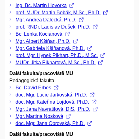
Ing. Bc. Martin Hovorka
prof. MUDr. Martin Bobák, M.Sc., Ph.D.
Mgr. Andrea Dalecká, Ph.D.
prof. RNDr. Ladislav Dušek, Ph.D.
Bc. Lenka Kociánová
Mgr. Albert Kšiňan, Ph.D.
Mgr. Gabriela Kšiňanová, Ph.D.
prof. Mgr. Hynek Pikhart, Ph.D., M.Sc.
MUDr. Jitka Pikhartová, M.Sc., Ph.D.
Další fakulta/pracoviště MU
Pedagogická fakulta
Bc. David Erbes
doc. Mgr. Lucie Jarkovská, Ph.D.
doc. Mgr. Kateřina Lojdová, Ph.D.
Mgr. Jana Navrátilová, DiS., Ph.D.
Mgr. Martina Nosková
doc. Mgr. Jana Obrovská, Ph.D.
Další fakulta/pracoviště MU