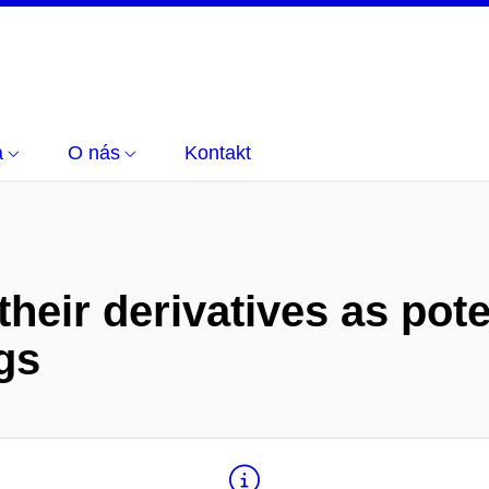
a
O nás
Kontakt
heir derivatives as poten
gs