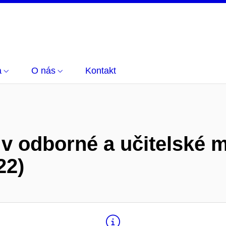
a
O nás
Kontakt
v odborné a učitelské 
22)