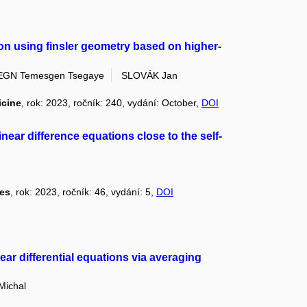
n using finsler geometry based on higher-
GN Temesgen Tsegaye
SLOVÁK Jan
icine
, rok: 2023, ročník: 240, vydání: October,
DOI
near difference equations close to the self-
ces
, rok: 2023, ročník: 46, vydání: 5,
DOI
near differential equations via averaging
Michal