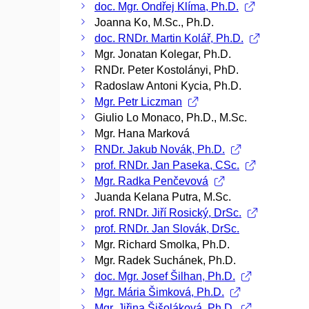
doc. Mgr. Ondřej Klíma, Ph.D.
Joanna Ko, M.Sc., Ph.D.
doc. RNDr. Martin Kolář, Ph.D.
Mgr. Jonatan Kolegar, Ph.D.
RNDr. Peter Kostolányi, PhD.
Radoslaw Antoni Kycia, Ph.D.
Mgr. Petr Liczman
Giulio Lo Monaco, Ph.D., M.Sc.
Mgr. Hana Marková
RNDr. Jakub Novák, Ph.D.
prof. RNDr. Jan Paseka, CSc.
Mgr. Radka Penčevová
Juanda Kelana Putra, M.Sc.
prof. RNDr. Jiří Rosický, DrSc.
prof. RNDr. Jan Slovák, DrSc.
Mgr. Richard Smolka, Ph.D.
Mgr. Radek Suchánek, Ph.D.
doc. Mgr. Josef Šilhan, Ph.D.
Mgr. Mária Šimková, Ph.D.
Mgr. Jiřina Šišoláková, Ph.D.