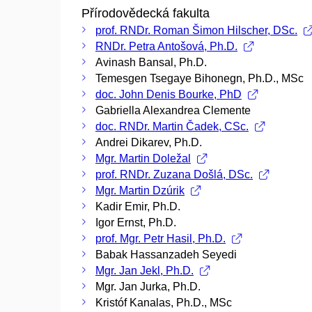
Přírodovědecká fakulta
prof. RNDr. Roman Šimon Hilscher, DSc.
RNDr. Petra Antošová, Ph.D.
Avinash Bansal, Ph.D.
Temesgen Tsegaye Bihonegn, Ph.D., MSc
doc. John Denis Bourke, PhD
Gabriella Alexandrea Clemente
doc. RNDr. Martin Čadek, CSc.
Andrei Dikarev, Ph.D.
Mgr. Martin Doležal
prof. RNDr. Zuzana Došlá, DSc.
Mgr. Martin Dzúrik
Kadir Emir, Ph.D.
Igor Ernst, Ph.D.
prof. Mgr. Petr Hasil, Ph.D.
Babak Hassanzadeh Seyedi
Mgr. Jan Jekl, Ph.D.
Mgr. Jan Jurka, Ph.D.
Kristóf Kanalas, Ph.D., MSc