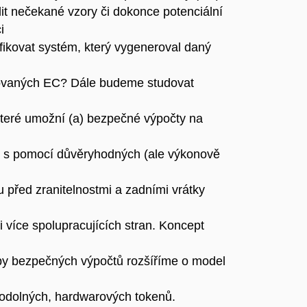
lit nečekané vzory či dokonce potenciální
i
fikovat systém, který vygeneroval daný
zovaných EC? Dále budeme studovat
které umožní (a) bezpečné výpočty na
h s pomocí důvěryhodných (ale výkonově
 před zranitelnostmi a zadními vrátky
 více spolupracujících stran. Koncept
by bezpečných výpočtů rozšíříme o model
odolných, hardwarových tokenů.