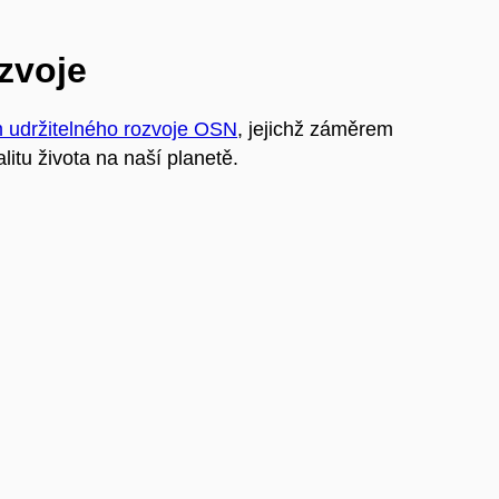
ozvoje
m udržitelného rozvoje OSN
, jejichž záměrem
litu života na naší planetě.