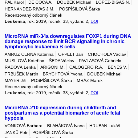
PÁL Karol
DE COCA A.
DOUBEK Michael
LOPEZ-BIGAS N.
HERNANDEZ-RIVAS J.M.
POSPÍŠILOVÁ Šárka
Recenzovaný odborný článek
Leukemia
, rok: 2019, ročník: 33, vydání: 2,
DOI
MicroRNA miR-34a downregulates FOXP1 during DNA
damage response to limit BCR signalling in chronic
lymphocytic leukaemia B cells
AMRUZ ČERNÁ Kateřina
OPPELT Jan
CHOCHOLA Václav
MUSILOVÁ Kateřina
ŠEDA Václav
PAVLASOVÁ Gabriela
RADOVÁ Lenka
ARIGONI M.
CALOGERO R.A.
BENES V.
TRBUŠEK Martin
BRYCHTOVÁ Yvona
DOUBEK Michael
MAYER Jiří
POSPÍŠILOVÁ Šárka
MRÁZ Marek
Recenzovaný odborný článek
Leukemia
, rok: 2019, ročník: 33, vydání: 2,
DOI
MicroRNA-210 expression during childbirth and
postpartum as a potential biomarker of acute fetal
hypoxia
VONKOVÁ Barbara
BLAHÁKOVÁ Ivona
HRUBAN Lukáš
JANKŮ Petr
POSPÍŠILOVÁ Šárka