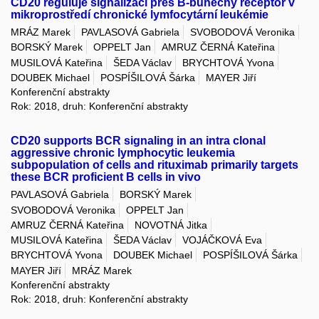
CD20 reguluje signalizaci přes B-buněčný receptor v
mikroprostředí chronické lymfocytární leukémie
MRÁZ Marek
PAVLASOVÁ Gabriela
SVOBODOVÁ Veronika
BORSKÝ Marek
OPPELT Jan
AMRUZ ČERNÁ Kateřina
MUSILOVÁ Kateřina
ŠEDA Václav
BRYCHTOVÁ Yvona
DOUBEK Michael
POSPÍŠILOVÁ Šárka
MAYER Jiří
Konferenční abstrakty
Rok: 2018, druh: Konferenční abstrakty
CD20 supports BCR signaling in an intra clonal
aggressive chronic lymphocytic leukemia
subpopulation of cells and rituximab primarily targets
these BCR proficient B cells in vivo
PAVLASOVÁ Gabriela
BORSKÝ Marek
SVOBODOVÁ Veronika
OPPELT Jan
AMRUZ ČERNÁ Kateřina
NOVOTNÁ Jitka
MUSILOVÁ Kateřina
ŠEDA Václav
VOJÁČKOVÁ Eva
BRYCHTOVÁ Yvona
DOUBEK Michael
POSPÍŠILOVÁ Šárka
MAYER Jiří
MRÁZ Marek
Konferenční abstrakty
Rok: 2018, druh: Konferenční abstrakty