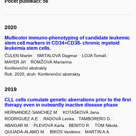
Počet publikací: 56
2020
Multicolor immuno-phenotyping of candidate leukemic
stem cell markers in CD34+CD38- chronic myeloid
leukemia stem cells.
ČULEN Martin
SMITALOVÁ Dagmar
LOJA Tomáš
MAYER Jiří
ROMŽOVÁ Marianna
Konferenční abstrakty
Rok: 2020, druh: Konferenční abstrakty
2019
CLL cells cumulate genetic aberrations prior to the first
therapy even in outwardly inactive disease phase
HERNANDEZ-SANCHEZ M.
KOTAŠKOVÁ Jana
RODRIGUEZ A.E.
RADOVÁ Lenka
TAMBORERO D.
ABAIGAR M.
PLEVOVÁ Karla
BENITO R.
TOM Nikola
QUIJADA-ALAMO M.
BIKOS Vasileios
MARTIN A.A.