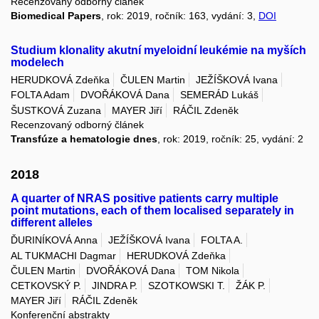
Recenzovaný odborný článek
Biomedical Papers
, rok: 2019, ročník: 163, vydání: 3,
DOI
Studium klonality akutní myeloidní leukémie na myších
modelech
HERUDKOVÁ Zdeňka
ČULEN Martin
JEŽÍŠKOVÁ Ivana
FOLTA Adam
DVOŘÁKOVÁ Dana
SEMERÁD Lukáš
ŠUSTKOVÁ Zuzana
MAYER Jiří
RÁČIL Zdeněk
Recenzovaný odborný článek
Transfúze a hematologie dnes
, rok: 2019, ročník: 25, vydání: 2
2018
A quarter of NRAS positive patients carry multiple
point mutations, each of them localised separately in
different alleles
ĎURINÍKOVÁ Anna
JEŽÍŠKOVÁ Ivana
FOLTA A.
AL TUKMACHI Dagmar
HERUDKOVÁ Zdeňka
ČULEN Martin
DVOŘÁKOVÁ Dana
TOM Nikola
CETKOVSKÝ P.
JINDRA P.
SZOTKOWSKI T.
ŽÁK P.
MAYER Jiří
RÁČIL Zdeněk
Konferenční abstrakty