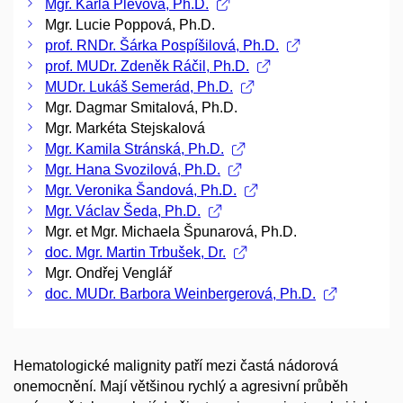
Mgr. Karla Plevová, Ph.D.
Mgr. Lucie Poppová, Ph.D.
prof. RNDr. Šárka Pospíšilová, Ph.D.
prof. MUDr. Zdeněk Ráčil, Ph.D.
MUDr. Lukáš Semerád, Ph.D.
Mgr. Dagmar Smitalová, Ph.D.
Mgr. Markéta Stejskalová
Mgr. Kamila Stránská, Ph.D.
Mgr. Hana Svozilová, Ph.D.
Mgr. Veronika Šandová, Ph.D.
Mgr. Václav Šeda, Ph.D.
Mgr. et Mgr. Michaela Špunarová, Ph.D.
doc. Mgr. Martin Trbušek, Dr.
Mgr. Ondřej Venglář
doc. MUDr. Barbora Weinbergerová, Ph.D.
Hematologické malignity patří mezi častá nádorová
onemocnění. Mají většinou rychlý a agresivní průběh