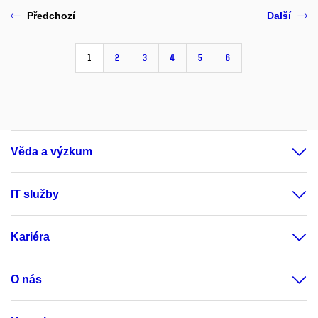
Předchozí
Další
1
2
3
4
5
6
Věda a výzkum
IT služby
Kariéra
O nás