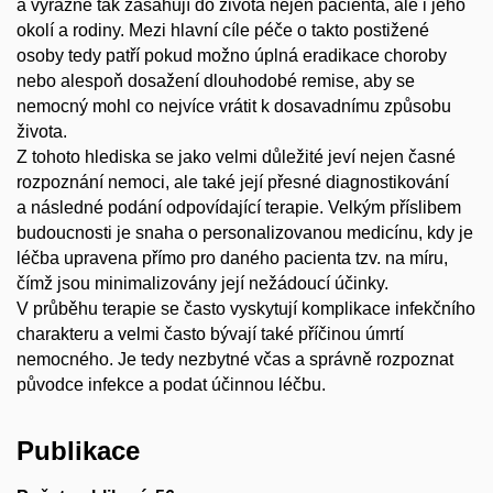
a výrazně tak zasahují do života nejen pacienta, ale i jeho
okolí a rodiny. Mezi hlavní cíle péče o takto postižené
osoby tedy patří pokud možno úplná eradikace choroby
nebo alespoň dosažení dlouhodobé remise, aby se
nemocný mohl co nejvíce vrátit k dosavadnímu způsobu
života.
Z tohoto hlediska se jako velmi důležité jeví nejen časné
rozpoznání nemoci, ale také její přesné diagnostikování
a následné podání odpovídající terapie. Velkým příslibem
budoucnosti je snaha o personalizovanou medicínu, kdy je
léčba upravena přímo pro daného pacienta tzv. na míru,
čímž jsou minimalizovány její nežádoucí účinky.
V průběhu terapie se často vyskytují komplikace infekčního
charakteru a velmi často bývají také příčinou úmrtí
nemocného. Je tedy nezbytné včas a správně rozpoznat
původce infekce a podat účinnou léčbu.
Publikace