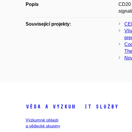
Popis
CD20 r
signal
Související projekty:
CE
Vli
pre
Cod
The
Nov
Věda a výzkum
IT služby
Výzkumné oblasti
a vědecké skupiny