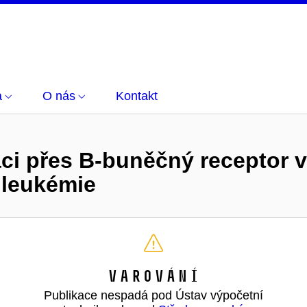
a
O nás
Kontakt
aci přes B-buněčný receptor v
 leukémie
Varování
Publikace nespadá pod Ústav výpočetní