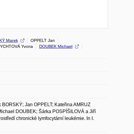
KÝ Marek
OPPELT Jan
YCHTOVÁ Yvona
DOUBEK Michael
k BORSKÝ; Jan OPPELT; Kateřina AMRUZ
chael DOUBEK; Šárka POSPÍŠILOVÁ a Jiří
tředí chronické lymfocytární leukémie. In I.