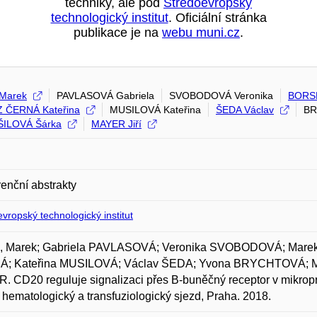
techniky, ale pod
Středoevropský
technologický institut
. Oficiální stránka
publikace je na
webu muni.cz
.
Marek
PAVLASOVÁ Gabriela
SVOBODOVÁ Veronika
BORS
 ČERNÁ Kateřina
MUSILOVÁ Kateřina
ŠEDA Václav
BR
ŠILOVÁ Šárka
MAYER Jiří
enční abstrakty
vropský technologický institut
 Marek; Gabriela PAVLASOVÁ; Veronika SVOBODOVÁ; Mare
; Kateřina MUSILOVÁ; Václav ŠEDA; Yvona BRYCHTOVÁ; Mi
 CD20 reguluje signalizaci přes B-buněčný receptor v mikropros
hematologický a transfuziologický sjezd, Praha. 2018.