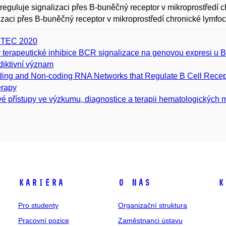
eguluje signalizaci přes B-buněčný receptor v mikroprostředí 
izaci přes B-buněčný receptor v mikroprostředí chronické lymfoc
ITEC 2020
v terapeutické inhibice BCR signalizace na genovou expresi u B 
diktivní význam
ing and Non-coding RNA Networks that Regulate B Cell Receptor
rapy
é přístupy ve výzkumu, diagnostice a terapii hematologických m
Kariéra
O nás
K
Pro studenty
Organizační struktura
Pracovní pozice
Zaměstnanci ústavu