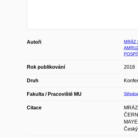
MRÁZ 
Autoři
AMRUZ
POSPÍ
Rok publikování
2018
Druh
Konfer
Středoe
Fakulta / Pracoviště MU
Citace
MRÁZ,
ČERNÁ
MAYER.
Český 