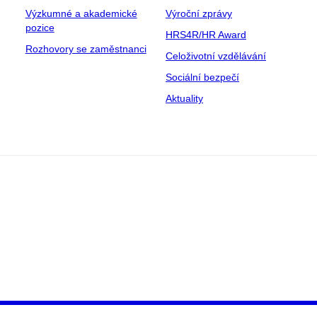
Výzkumné a akademické
Výroční zprávy
pozice
HRS4R/HR Award
Rozhovory se zaměstnanci
Celoživotní vzdělávání
Sociální bezpečí
Aktuality