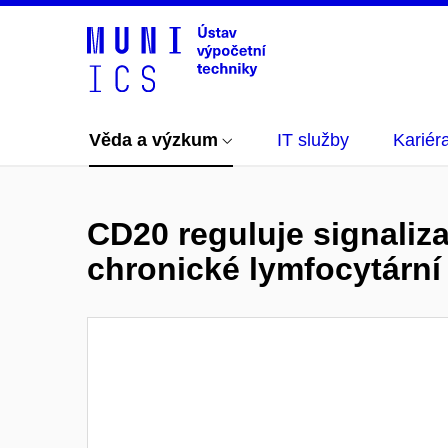
Věda a výzkum
IT služby
Kariér
CD20 reguluje signaliz
chronické lymfocytární