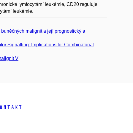
chronické lymfocytární leukémie, CD20 reguluje
ytární leukémie.
buněčných malignit a její prognostický a
 Signalling: Implications for Combinatorial
alignit V
ontakt