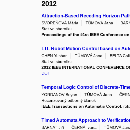
2012
Attraction-Based Receding Horizon Path
SVOREŇOVÁ Mária
TŮMOVÁ Jana
BARN
Stať ve sborníku
Proceedings of the 51st IEEE Conference on
LTL Robot Motion Control based on Au
CHEN Yushan
TŮMOVÁ Jana
BELTA Cal
Stať ve sborníku
2012 IEEE INTERNATIONAL CONFERENCE O
DOI
Temporal Logic Control of Discrete-Tim
YORDANOV Boyan
TŮMOVÁ Jana
ČERN
Recenzovaný odborný článek
IEEE Transactions on Automatic Control
, rok
Timed Automata Approach to Verificatio
BARNAT Jiří
ČERNÁ Ivana
TŮMOVÁ Jan