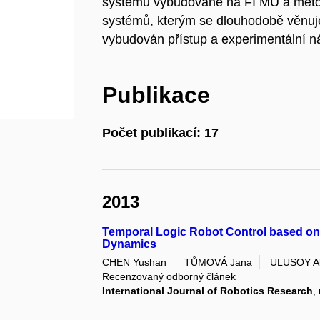
systémů vybudované na FI MU a metod
systémů, kterým se dlouhodobě věnu
vybudován přístup a experimentální nást
Publikace
Počet publikací: 17
2013
Temporal Logic Robot Control based on
Dynamics
CHEN Yushan
TŮMOVÁ Jana
ULUSOY A
Recenzovaný odborný článek
International Journal of Robotics Research
,