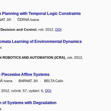
 Planning with Temporal Logic Constraints
AT Jiří
ČERNÁ Ivana
 Decision and Control
, rok: 2012,
DOI
tomata Learning of Environmental Dynamics
in
N ROBOTICS AND AUTOMATION (ICRA)
, rok: 2012,
e Piecewise Affine Systems
Á Ivana
BARNAT Jiří
BELTA Calin
: 2012, ročník: 57, vydání: 6,
DOI
n of Systems with Degradation
a