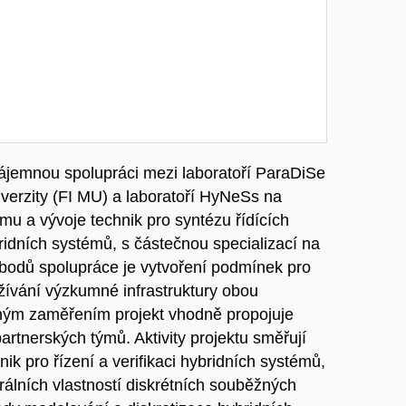
vzájemnou spolupráci mezi laboratoří ParaDiSe
verzity (FI MU) a laboratoří HyNeSs na
mu a vývoje technik pro syntézu řídících
ridních systémů, s částečnou specializací na
 bodů spolupráce je vytvoření podmínek pro
žívání výzkumné infrastruktury obou
ným zaměřením projekt vhodně propojuje
artnerských týmů. Aktivity projektu směřují
ik pro řízení a verifikaci hybridních systémů,
rálních vlastností diskrétních souběžných