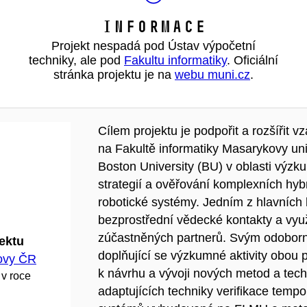
Informace
Projekt nespadá pod Ústav výpočetní
techniky, ale pod
Fakultu informatiky
. Oficiální
stránka projektu je na
webu muni.cz
.
Cílem projektu je podpořit a rozšířit 
na Fakultě informatiky Masarykovy uni
Boston University (BU) v oblasti výzku
strategií a ověřování komplexních hyb
robotické systémy. Jedním z hlavních
bezprostřední vědecké kontakty a vyu
zúčastněných partnerů. Svým odobor
jektu
doplňující se výzkumné aktivity obou p
hovy ČR
k návrhu a vývoji nových metod a techn
 v roce
adaptujících techniky verifikace tempo