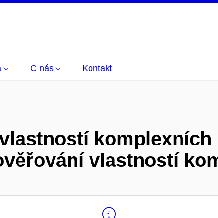
a
O nás
Kontakt
 vlastností komplexních
ověřování vlastností ko