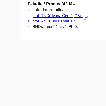
Fakulta / Pracoviště MU
Fakulta informatiky
prof. RNDr. Ivana Černá, CSc.
prof. RNDr. Jiří Barnat, Ph.D.
RNDr. Jana Tůmová, Ph.D.