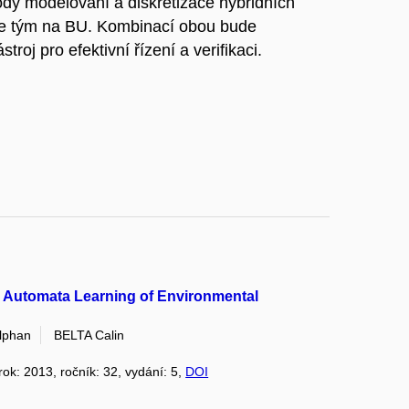
y modelování a diskretizace hybridních
je tým na BU. Kombinací obou bude
roj pro efektivní řízení a verifikaci.
 Automata Learning of Environmental
lphan
BELTA Calin
 rok: 2013, ročník: 32, vydání: 5,
DOI