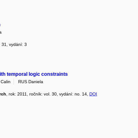
n
a
: 31, vydání: 3
ith temporal logic constraints
Calin
RUS Daniela
rch
, rok: 2011, ročník: vol. 30, vydání: no. 14,
DOI