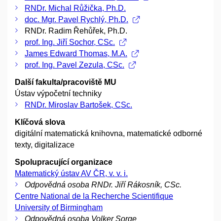
RNDr. Michal Růžička, Ph.D.
doc. Mgr. Pavel Rychlý, Ph.D.
RNDr. Radim Řehůřek, Ph.D.
prof. Ing. Jiří Sochor, CSc.
James Edward Thomas, M.A.
prof. Ing. Pavel Zezula, CSc.
Další fakulta/pracoviště MU
Ústav výpočetní techniky
RNDr. Miroslav Bartošek, CSc.
Klíčová slova
digitální matematická knihovna, matematické odborné
texty, digitalizace
Spolupracující organizace
Matematický ústav AV ČR, v. v. i.
Odpovědná osoba RNDr. Jiří Rákosník, CSc.
Centre National de la Recherche Scientifique
University of Birmingham
Odpovědná osoba Volker Sorge