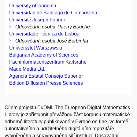
University of Ioannina
Universidad de Santiago de Compostela
Université Joseph Fourier
Odpovědná osoba Thierry Bouche
Universidade Técnica de Lisboa
Odpovědná osoba José Borbinha
Uniwersytet Warszawski
Bulgarian Academy of Sciences
Fachinformationszentrum Karlsruhe
Made Media Ltd.
Agencia Estatal Consejo Superior
Edition Diffusion Presse Sciences
Cílem projektu EuDML The European Digital Mathematics
Library je zpřístupnit převážnou část korpusu matematické
odborné literatury publikované v Evropě on-line, ve formě
autoritativního a udržitelného digitálního repozitáře,
vytvořeného a spravovaného sítí institucí. Dosavadní