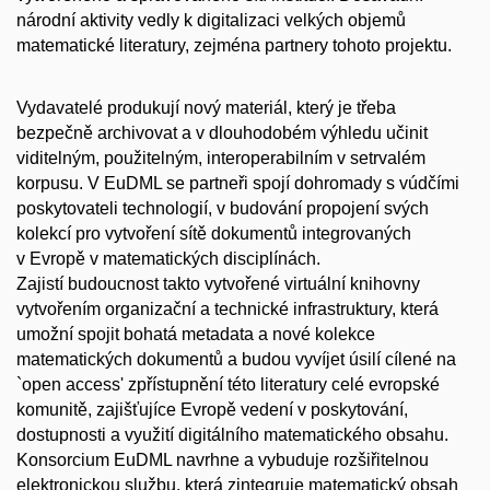
národní aktivity vedly k digitalizaci velkých objemů
matematické literatury, zejména partnery tohoto projektu.
Vydavatelé produkují nový materiál, který je třeba
bezpečně archivovat a v dlouhodobém výhledu učinit
viditelným, použitelným, interoperabilním v setrvalém
korpusu. V EuDML se partneři spojí dohromady s vúdčími
poskytovateli technologií, v budování propojení svých
kolekcí pro vytvoření sítě dokumentů integrovaných
v Evropě v matematických disciplínách.
Zajistí budoucnost takto vytvořené virtuální knihovny
vytvořením organizační a technické infrastruktury, která
umožní spojit bohatá metadata a nové kolekce
matematických dokumentů a budou vyvíjet úsilí cílené na
`open access' zpřístupnění této literatury celé evropské
komunitě, zajišťujíce Evropě vedení v poskytování,
dostupnosti a využití digitálního matematického obsahu.
Konsorcium EuDML navrhne a vybuduje rozšiřitelnou
elektronickou službu, která zintegruje matematický obsah