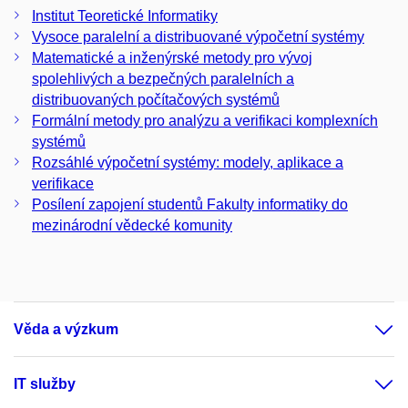
Institut Teoretické Informatiky
Vysoce paralelní a distribuované výpočetní systémy
Matematické a inženýrské metody pro vývoj
spolehlivých a bezpečných paralelních a
distribuovaných počítačových systémů
Formální metody pro analýzu a verifikaci komplexních
systémů
Rozsáhlé výpočetní systémy: modely, aplikace a
verifikace
Posílení zapojení studentů Fakulty informatiky do
mezinárodní vědecké komunity
Věda a výzkum
IT služby