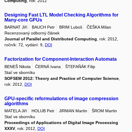
Computing
, rok: 2012
Designing Fast LTL Model Checking Algorithms for
Many-core GPUs
BARNAT Jiří
BAUCH Petr
BRIM Luboš
ČEŠKA Milan
Recenzovaný odborný článek
Journal of Parallel and Distributed Computing
, rok: 2012,
ročník: 72, vydání: 9,
DOI
Factorization for Component-Interaction Automata
BENEŠ Nikola
ČERNÁ Ivana
ŠTEFAŇÁK Filip
Stať ve sborníku
SOFSEM 2012: Theory and Practice of Computer Science
,
rok: 2012,
DOI
GPU-specific reformulations of image compression
algorithms
MATELA Jiří
HOLUB Petr
JIRMAN Martin
ŠROM Martin
Stať ve sborníku
Proceedings of Applications of Digital Image Processing
XXXV
, rok: 2012,
DOI