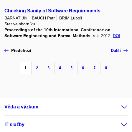
Checking Sanity of Software Requirements
BARNAT Jiří
BAUCH Petr
BRIM Luboš
Stať ve sborníku
Proceedings of the 10th International Conference on
Software Engineering and Formal Methods
, rok: 2012,
DOI
Předchozí
Další
1
2
3
4
5
6
7
8
Věda a výzkum
IT služby