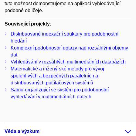
tuto možnost demonstrujeme na aplikaci vyhledávající
podobné obličeje.
Související projekty:
Distribuované indexační struktury pro podobnostní
hledání
Komplexní podobnostní dotazy nad rozsáhlými objemy
dat
Vyhledávání v rozsáhlých multimediálních databázích
Matematické a inženýrské metody pro vývoj
spolehlivých a bezpečných paralelních a
distribuovaných počítačových systémů
Samo-organizující se systém pro podobnostní
vyhledávání v multimediálních datech
Věda a výzkum