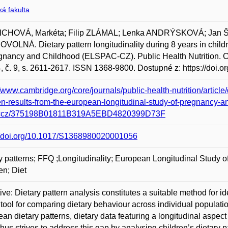
á fakulta
CHOVÁ, Markéta; Filip ZLÁMAL; Lenka ANDRÝSKOVÁ; Jan 
OLNÁ. Dietary pattern longitudinality during 8 years in childr
gnancy and Childhood (ELSPAC-CZ). Public Health Nutrition. 
4, č. 9, s. 2611-2617. ISSN 1368-9800. Dostupné z: https://do
//www.cambridge.org/core/journals/public-health-nutrition/article/
en-results-from-the-european-longitudinal-study-of-pregnancy-a
ccz/375198B01811B319A5EBD4820399D73F
://doi.org/10.1017/S1368980020001056
y patterns; FFQ ;Longitudinality; European Longitudinal Study 
en; Diet
ive: Dietary pattern analysis constitutes a suitable method for i
 tool for comparing dietary behaviour across individual population
an dietary patterns, dietary data featuring a longitudinal aspect 
thus strives to address this gap by analysing children’s dietary pa