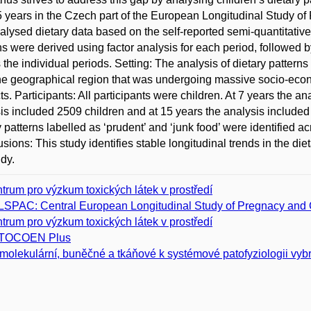
 years in the Czech part of the European Longitudinal Study
lysed dietary data based on the self-reported semi-quantitativ
ns were derived using factor analysis for each period, followed by
 the individual periods. Setting: The analysis of dietary pattern
he geographical region that was undergoing massive socio-econom
ts. Participants: All participants were children. At 7 years the a
is included 2509 children and at 15 years the analysis included
y patterns labelled as ‘prudent’ and ‘junk food’ were identified ac
sions: This study identifies stable longitudinal trends in the di
dy.
trum pro výzkum toxických látek v prostředí
SPAC: Central European Longitudinal Study of Pregnacy and
trum pro výzkum toxických látek v prostředí
TOCOEN Plus
molekulární, buněčné a tkáňové k systémové patofyziologii vy