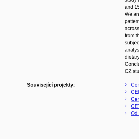
and 15
We ana
patter
across
from t
subjec
analys
dietar
Conclu
CZ stu
Související projekty:
Cen
CEL
Cen
CE
Od 