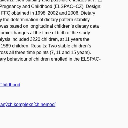
 of Pregnancy and Childhood (ELSPAC–CZ). Design:
e FFQ obtained in 1998, 2002 and 2006. Dietary
 the determination of dietary pattern stability
s was based on longitudinal children’s dietary data
ic changes at the time of birth of the study
nalysis included 3220 children, at 11 years the
 1589 children. Results: Two stable children’s
ross all three time points (7, 11 and 15 years).
etary behaviour of children enrolled in the ELSPAC-
 Childhood
braných komplexních nemocí