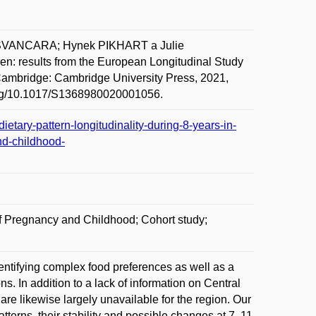
ŠVANCARA; Hynek PIKHART a Julie
en: results from the European Longitudinal Study
Cambridge: Cambridge University Press, 2021,
i.org/10.1017/S1368980020001056.
dietary-pattern-longitudinality-during-8-years-in-
nd-childhood-
of Pregnancy and Childhood; Cohort study;
dentifying complex food preferences as well as a
s. In addition to a lack of information on Central
are likewise largely unavailable for the region. Our
tterns, their stability and possible changes at 7, 11