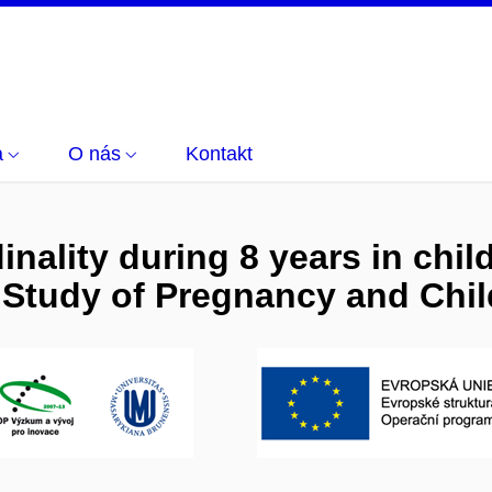
a
O nás
Kontakt
inality during 8 years in chil
 Study of Pregnancy and Ch