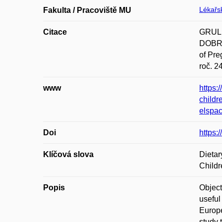
Lékařsk
Fakulta / Pracoviště MU
Citace
GRULI
DOBROV
of Pre
roč. 2
www
https:
childr
elspa
Doi
https
Klíčová slova
Dietar
Childr
Popis
Object
useful
Europe
study 