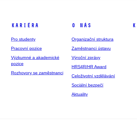
Kariéra
O nás
K
Pro studenty
Organizační struktura
Pracovní pozice
Zaměstnanci ústavu
Výzkumné a akademické
Výroční zprávy
pozice
HRS4R/HR Award
Rozhovory se zaměstnanci
Celoživotní vzdělávání
Sociální bezpečí
Aktuality