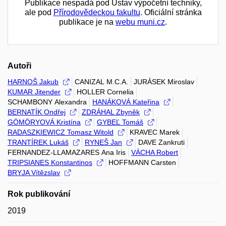
Publikace nespadá pod Ústav výpočetní techniky,
ale pod
Přírodovědeckou fakultu
. Oficiální stránka
publikace je na
webu muni.cz
.
Autoři
HARNOŠ Jakub
CANIZAL M.C.A.
JURÁSEK Miroslav
KUMAR Jitender
HOLLER Cornelia
SCHAMBONY Alexandra
HANÁKOVÁ Kateřina
BERNATÍK Ondřej
ZDRÁHAL Zbyněk
GÖMÖRYOVÁ Kristína
GYBEĽ Tomáš
RADASZKIEWICZ Tomasz Witold
KRAVEC Marek
TRANTÍREK Lukáš
RYNEŠ Jan
DAVE Zankruti
FERNANDEZ-LLAMAZARES Ana Iris
VÁCHA Robert
TRIPSIANES Konstantinos
HOFFMANN Carsten
BRYJA Vítězslav
Rok publikování
2019