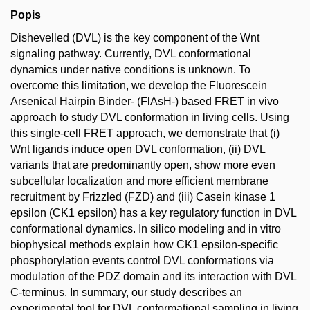
Popis
Dishevelled (DVL) is the key component of the Wnt
signaling pathway. Currently, DVL conformational
dynamics under native conditions is unknown. To
overcome this limitation, we develop the Fluorescein
Arsenical Hairpin Binder- (FlAsH-) based FRET in vivo
approach to study DVL conformation in living cells. Using
this single-cell FRET approach, we demonstrate that (i)
Wnt ligands induce open DVL conformation, (ii) DVL
variants that are predominantly open, show more even
subcellular localization and more efficient membrane
recruitment by Frizzled (FZD) and (iii) Casein kinase 1
epsilon (CK1 epsilon) has a key regulatory function in DVL
conformational dynamics. In silico modeling and in vitro
biophysical methods explain how CK1 epsilon-specific
phosphorylation events control DVL conformations via
modulation of the PDZ domain and its interaction with DVL
C-terminus. In summary, our study describes an
experimental tool for DVL conformational sampling in living