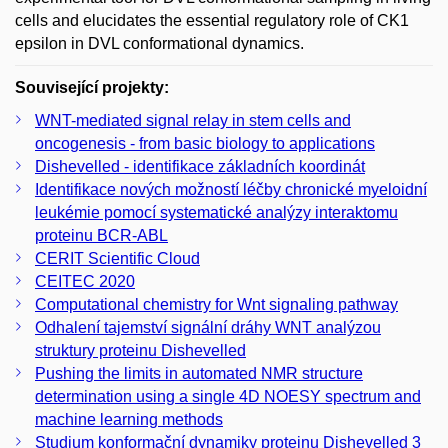
cells and elucidates the essential regulatory role of CK1
epsilon in DVL conformational dynamics.
Související projekty:
WNT-mediated signal relay in stem cells and
oncogenesis - from basic biology to applications
Dishevelled - identifikace základních koordinát
Identifikace nových možností léčby chronické myeloidní
leukémie pomocí systematické analýzy interaktomu
proteinu BCR-ABL
CERIT Scientific Cloud
CEITEC 2020
Computational chemistry for Wnt signaling pathway
Odhalení tajemství signální dráhy WNT analýzou
struktury proteinu Dishevelled
Pushing the limits in automated NMR structure
determination using a single 4D NOESY spectrum and
machine learning methods
Studium konformační dynamiky proteinu Dishevelled 3