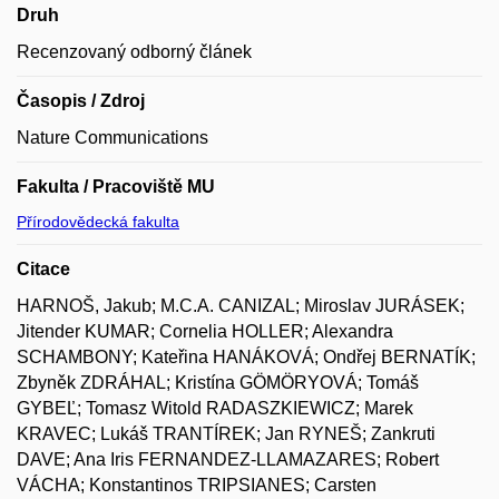
Druh
Recenzovaný odborný článek
Časopis / Zdroj
Nature Communications
Fakulta / Pracoviště MU
Přírodovědecká fakulta
Citace
HARNOŠ, Jakub; M.C.A. CANIZAL; Miroslav JURÁSEK;
Jitender KUMAR; Cornelia HOLLER; Alexandra
SCHAMBONY; Kateřina HANÁKOVÁ; Ondřej BERNATÍK;
Zbyněk ZDRÁHAL; Kristína GÖMÖRYOVÁ; Tomáš
GYBEĽ; Tomasz Witold RADASZKIEWICZ; Marek
KRAVEC; Lukáš TRANTÍREK; Jan RYNEŠ; Zankruti
DAVE; Ana Iris FERNANDEZ-LLAMAZARES; Robert
VÁCHA; Konstantinos TRIPSIANES; Carsten