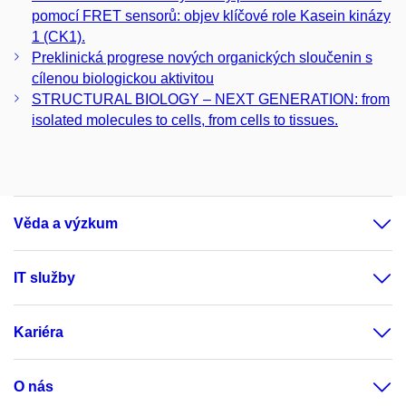
pomocí FRET sensorů: objev klíčové role Kasein kinázy
1 (CK1).
Preklinická progrese nových organických sloučenin s
cílenou biologickou aktivitou
STRUCTURAL BIOLOGY – NEXT GENERATION: from
isolated molecules to cells, from cells to tissues.
Věda a výzkum
IT služby
Kariéra
O nás