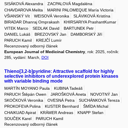
SISÁKOVÁ Alexandra
ZACPALOVÁ Magdaléna
CHAVDAROVA Melita
MARINI PALOMEQUE María Victoria
VŠIANSKÝ Vít
WEISOVÁ Veronika
SLÁVIKOVÁ Kristína
BIRADAR Dhanraj Omprakash
KHIRSARIYA PrashantKumar
VITEK Marco
SEDLAK David
BARTUNEK Petr
DANIEL Lukáš
BREZOVSKÝ Jan
DAMBORSKÝ Jiří
PARUCH Kamil
KREJČÍ Lumír
Recenzovaný odborný článek
European Journal of Medicinal Chemistry
, rok: 2025, ročník:
285, vydání: March,
DOI
Thieno[3,2-b]pyridine: Attractive scaffold for highly
selective inhibitors of underexplored protein kinases
with variable binding mode
MARTÍN MOYANO Paula
KUBINA Tadeáš
PARUCH Štěpán Owen
JAROŠKOVÁ Aneta
NOVOTNÝ Jan
SKOČKOVÁ Veronika
OVESNÁ Petra
SUCHÁNKOVÁ Tereza
PROKOFEVA Polina
KUSTER Bernhard
ŠMÍDA Michal
CHAIKUAD Apirat
KRÄMER Andreas
KNAPP Stefan
SOUČEK Karel
PARUCH Kamil
Recenzovaný odborný článek