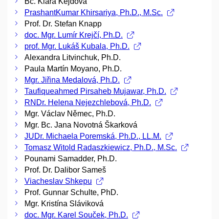
Bc. Klára Kejdová
PrashantKumar Khirsariya, Ph.D., M.Sc.
Prof. Dr. Stefan Knapp
doc. Mgr. Lumír Krejčí, Ph.D.
prof. Mgr. Lukáš Kubala, Ph.D.
Alexandra Litvinchuk, Ph.D.
Paula Martín Moyano, Ph.D.
Mgr. Jiřina Medalová, Ph.D.
Taufiqueahmed Pirsaheb Mujawar, Ph.D.
RNDr. Helena Nejezchlebová, Ph.D.
Mgr. Václav Němec, Ph.D.
Mgr. Bc. Jana Novotná Škarková
JUDr. Michaela Poremská, Ph.D., LL.M.
Tomasz Witold Radaszkiewicz, Ph.D., M.Sc.
Pounami Samadder, Ph.D.
Prof. Dr. Dalibor Sameš
Viacheslav Shkepu
Prof. Gunnar Schulte, PhD.
Mgr. Kristína Sláviková
doc. Mgr. Karel Souček, Ph.D.