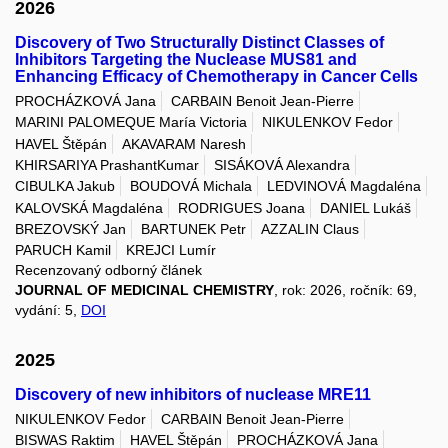
2026
Discovery of Two Structurally Distinct Classes of
Inhibitors Targeting the Nuclease MUS81 and
Enhancing Efficacy of Chemotherapy in Cancer Cells
PROCHÁZKOVÁ Jana
CARBAIN Benoit Jean-Pierre
MARINI PALOMEQUE María Victoria
NIKULENKOV Fedor
HAVEL Štěpán
AKAVARAM Naresh
KHIRSARIYA PrashantKumar
SISÁKOVÁ Alexandra
CIBULKA Jakub
BOUDOVÁ Michala
LEDVINOVÁ Magdaléna
KALOVSKÁ Magdaléna
RODRIGUES Joana
DANIEL Lukáš
BREZOVSKÝ Jan
BARTUNEK Petr
AZZALIN Claus
PARUCH Kamil
KREJCI Lumír
Recenzovaný odborný článek
JOURNAL OF MEDICINAL CHEMISTRY
, rok: 2026, ročník: 69,
vydání: 5,
DOI
2025
Discovery of new inhibitors of nuclease MRE11
NIKULENKOV Fedor
CARBAIN Benoit Jean-Pierre
BISWAS Raktim
HAVEL Štěpán
PROCHÁZKOVÁ Jana