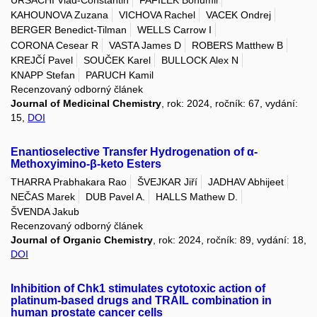
KAHOUNOVA Zuzana
VICHOVA Rachel
VACEK Ondrej
BERGER Benedict-Tilman
WELLS Carrow I
CORONA Cesear R
VASTA James D
ROBERS Matthew B
KREJČÍ Pavel
SOUČEK Karel
BULLOCK Alex N
KNAPP Stefan
PARUCH Kamil
Recenzovaný odborný článek
Journal of Medicinal Chemistry
, rok: 2024, ročník: 67, vydání:
15,
DOI
Enantioselective Transfer Hydrogenation of α-
Methoxyimino-β-keto Esters
THARRA Prabhakara Rao
ŠVEJKAR Jiří
JADHAV Abhijeet
NEČAS Marek
DUB Pavel A.
HALLS Mathew D.
ŠVENDA Jakub
Recenzovaný odborný článek
Journal of Organic Chemistry
, rok: 2024, ročník: 89, vydání: 18,
DOI
Inhibition of Chk1 stimulates cytotoxic action of
platinum-based drugs and TRAIL combination in
human prostate cancer cells