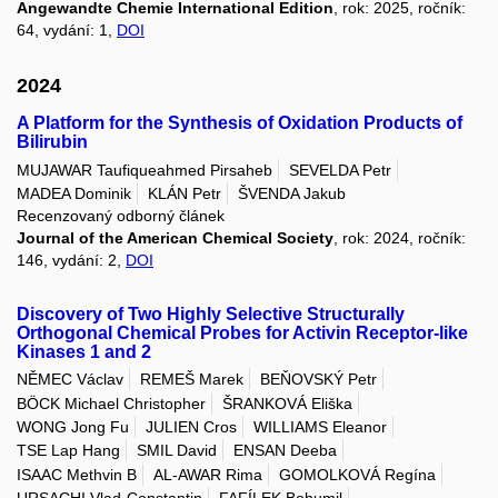
Angewandte Chemie International Edition
, rok: 2025, ročník:
64, vydání: 1,
DOI
2024
A Platform for the Synthesis of Oxidation Products of
Bilirubin
MUJAWAR Taufiqueahmed Pirsaheb
SEVELDA Petr
MADEA Dominik
KLÁN Petr
ŠVENDA Jakub
Recenzovaný odborný článek
Journal of the American Chemical Society
, rok: 2024, ročník:
146, vydání: 2,
DOI
Discovery of Two Highly Selective Structurally
Orthogonal Chemical Probes for Activin Receptor-like
Kinases 1 and 2
NĚMEC Václav
REMEŠ Marek
BEŇOVSKÝ Petr
BÖCK Michael Christopher
ŠRANKOVÁ Eliška
WONG Jong Fu
JULIEN Cros
WILLIAMS Eleanor
TSE Lap Hang
SMIL David
ENSAN Deeba
ISAAC Methvin B
AL-AWAR Rima
GOMOLKOVÁ Regína
URSACHI Vlad-Constantin
FAFÍLEK Bohumil