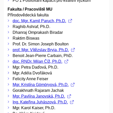
PO 1 Posilování kapacit pro kvalitní výzkum
Fakulta / Pracoviště MU
Přírodovědecká fakulta
doc. Mgr. Kamil Paruch, Ph.D.
Raghib Ashraf, Ph.D.
Dhanraj Omprakash Biradar
Raktim Biswas
Prof. Dr. Simon Joseph Boulton
prof. Mgr. Vítězslav Bryja, Ph.D.
Benoit Jean-Pierre Carbain, PhD.
doc. RNDr. Milan Číž, Ph.D.
Mgr. Petra Daďová, Ph.D.
Mgr. Adéla Dvořáková
Felicity Anne Feiser
Mgr. Kristína Gömöryová, Ph.D.
Gorakhnath Rajaram Jachak
Mgr. Pavlína Janovská, Ph.D.
Ing. Kateřina Juhászová, Ph.D.
Mgr. Karol Kaiser, Ph.D.