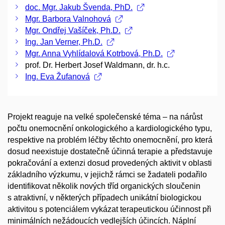
doc. Mgr. Jakub Švenda, PhD.
Mgr. Barbora Valnohová
Mgr. Ondřej Vašíček, Ph.D.
Ing. Jan Verner, Ph.D.
Mgr. Anna Vyhlídalová Kotrbová, Ph.D.
prof. Dr. Herbert Josef Waldmann, dr. h.c.
Ing. Eva Žufanová
Projekt reaguje na velké společenské téma – na nárůst
počtu onemocnění onkologického a kardiologického typu,
respektive na problém léčby těchto onemocnění, pro která
dosud neexistuje dostatečně účinná terapie a představuje
pokračování a extenzi dosud provedených aktivit v oblasti
základního výzkumu, v jejichž rámci se žadateli podařilo
identifikovat několik nových tříd organických sloučenin
s atraktivní, v některých případech unikátní biologickou
aktivitou s potenciálem vykázat terapeutickou účinnost při
minimálních nežádoucích vedlejších účincích. Náplní