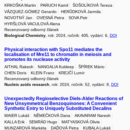
KRKOŠKA Martin
PARUCH Kamil
ŠOŠOLÍKOVÁ Tereza
VÁZQUEZ-GÓMEZ Gerardo
HERŮDKOVÁ Jarmila
NOVOTNÝ Jan
OVESNÁ Petra
SOVA Petr
HYRŠLOVÁ VACULOVÁ Alena
Recenzovaný odborný článek
Biological Chemistry
, rok: 2024, ročník: 405, vydání: 6,
DOI
Physical interaction with Spo11 mediates the
localisation of Mre11 to chromatin in meiosis and
promotes its nuclease activity
AITHAL Rakesh
NANGALIA Kuldeep
ŠPÍREK Mário
CHEN Doris
KLEIN Franz
KREJČÍ Lumír
Recenzovaný odborný článek
Nucleic acids research
, rok: 2024, ročník: 52, vydání: 8,
DOI
Unexpectedly Regioselective Diels-Alder Reactions of
New Unsymmetrical Benzoquinones: A Convenient
Synthetic Entry to Uniquely Substituted Decalins
MAIER Lukáš
NĚMEČKOVÁ Dana
AKAVARAM Naresh
KALLA Erik
SEMRÁD Hugo
MATYASKOVÁ Olivie
MUNZAROVÁ Markéta
DAĎOVÁ Petra
KUBALA Lukáš