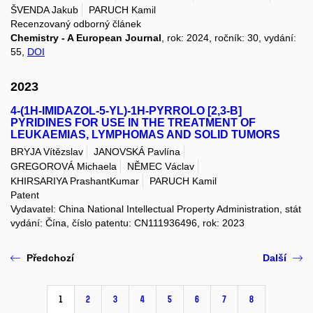
ŠVENDA Jakub
PARUCH Kamil
Recenzovaný odborný článek
Chemistry - A European Journal
, rok: 2024, ročník: 30, vydání:
55,
DOI
2023
4-(1H-IMIDAZOL-5-YL)-1H-PYRROLO [2,3-B]
PYRIDINES FOR USE IN THE TREATMENT OF
LEUKAEMIAS, LYMPHOMAS AND SOLID TUMORS
BRYJA Vítězslav
JANOVSKÁ Pavlína
GREGOROVÁ Michaela
NĚMEC Václav
KHIRSARIYA PrashantKumar
PARUCH Kamil
Patent
Vydavatel: China National Intellectual Property Administration, stát
vydání: Čína, číslo patentu: CN111936496, rok: 2023
Předchozí
Další
1
2
3
4
5
6
7
8