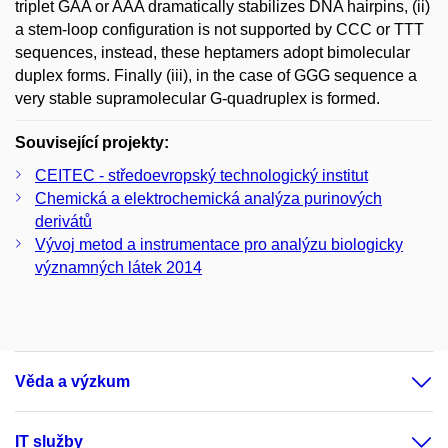
triplet GAA or AAA dramatically stabilizes DNA hairpins, (ii)
a stem-loop configuration is not supported by CCC or TTT
sequences, instead, these heptamers adopt bimolecular
duplex forms. Finally (iii), in the case of GGG sequence a
very stable supramolecular G-quadruplex is formed.
Související projekty:
CEITEC - středoevropský technologický institut
Chemická a elektrochemická analýza purinových
derivátů
Vývoj metod a instrumentace pro analýzu biologicky
významných látek 2014
Věda a výzkum
IT služby