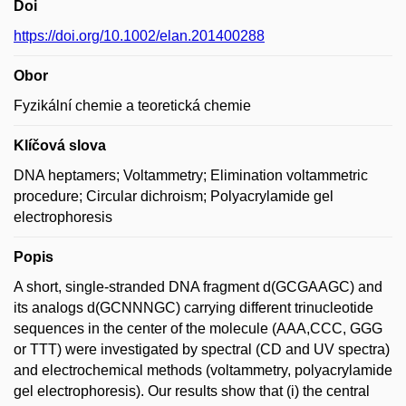
Doi
https://doi.org/10.1002/elan.201400288
Obor
Fyzikální chemie a teoretická chemie
Klíčová slova
DNA heptamers; Voltammetry; Elimination voltammetric
procedure; Circular dichroism; Polyacrylamide gel
electrophoresis
Popis
A short, single-stranded DNA fragment d(GCGAAGC) and
its analogs d(GCNNNGC) carrying different trinucleotide
sequences in the center of the molecule (AAA,CCC, GGG
or TTT) were investigated by spectral (CD and UV spectra)
and electrochemical methods (voltammetry, polyacrylamide
gel electrophoresis). Our results show that (i) the central