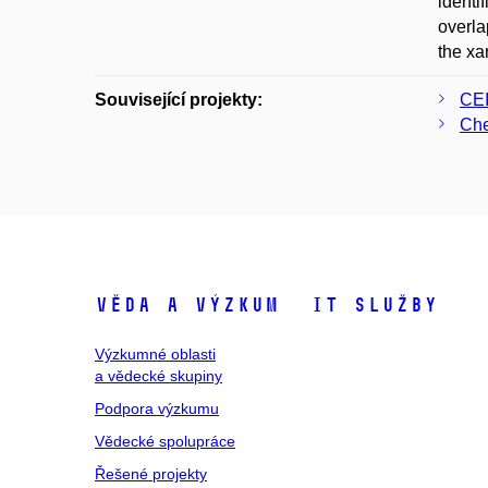
identi
overla
the xa
Související projekty:
CEI
Che
Věda a výzkum
IT služby
Výzkumné oblasti
a vědecké skupiny
Podpora výzkumu
Vědecké spolupráce
Řešené projekty