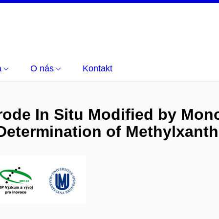
a
O nás
Kontakt
trode In Situ Modified by Mon
 Determination of Methylxant