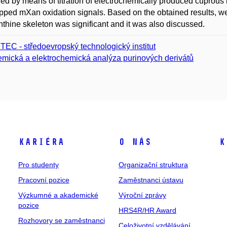
fied by means of titration of electrochemically produced cuprou
pped mXan oxidation signals. Based on the obtained results, we 
nthine skeleton was significant and it was also discussed.
TEC - středoevropský technologický institut
mická a elektrochemická analýza purinových derivátů
Kariéra
O nás
K
Pro studenty
Organizační struktura
Pracovní pozice
Zaměstnanci ústavu
Výzkumné a akademické
Výroční zprávy
pozice
HRS4R/HR Award
Rozhovory se zaměstnanci
Celoživotní vzdělávání