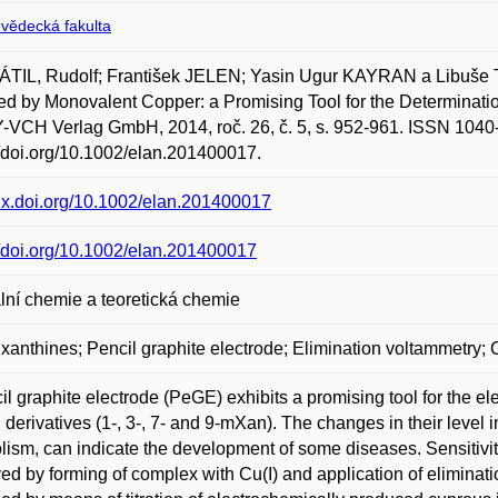
ovědecká fakulta
TIL, Rudolf; František JELEN; Yasin Ugur KAYRAN a Libuše T
ed by Monovalent Copper: a Promising Tool for the Determinati
VCH Verlag GmbH, 2014, roč. 26, č. 5, s. 952-961. ISSN 1040
//doi.org/10.1002/elan.201400017.
/dx.doi.org/10.1002/elan.201400017
//doi.org/10.1002/elan.201400017
lní chemie a teoretická chemie
xanthines; Pencil graphite electrode; Elimination voltammetry
il graphite electrode (PeGE) exhibits a promising tool for the el
 derivatives (1-, 3-, 7- and 9-mXan). The changes in their level i
lism, can indicate the development of some diseases. Sensitiv
ed by forming of complex with Cu(I) and application of elimin