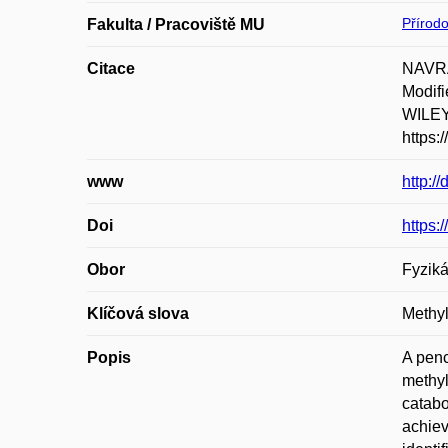
Přírod
Fakulta / Pracoviště MU
Citace
NAVRÁ
Modifi
WILEY-
https:
www
http:/
Doi
https:
Obor
Fyziká
Klíčová slova
Methyl
Popis
A penc
methyl
catabo
achiev