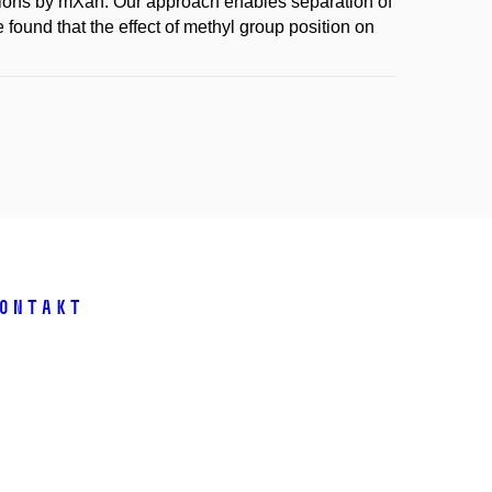
s ions by mXan. Our approach enables separation of
found that the effect of methyl group position on
ontakt