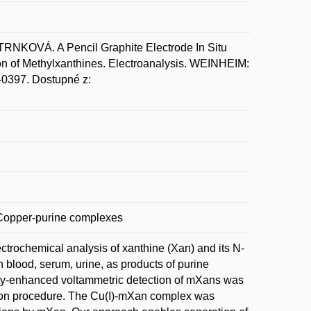
RNKOVÁ. A Pencil Graphite Electrode In Situ
on of Methylxanthines. Electroanalysis. WEINHEIM:
-0397. Dostupné z:
; Copper-purine complexes
ectrochemical analysis of xanthine (Xan) and its N-
n blood, serum, urine, as products of purine
ity-enhanced voltammetric detection of mXans was
ation procedure. The Cu(I)-mXan complex was