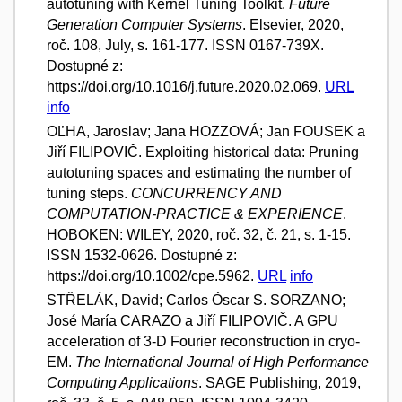
autotuning with Kernel Tuning Toolkit.
Future
Generation Computer Systems
. Elsevier, 2020,
roč. 108, July, s. 161-177. ISSN 0167-739X.
Dostupné z:
https://doi.org/10.1016/j.future.2020.02.069.
URL
info
OĽHA, Jaroslav; Jana HOZZOVÁ; Jan FOUSEK a
Jiří FILIPOVIČ. Exploiting historical data: Pruning
autotuning spaces and estimating the number of
tuning steps.
CONCURRENCY AND
COMPUTATION-PRACTICE & EXPERIENCE
.
HOBOKEN: WILEY, 2020, roč. 32, č. 21, s. 1-15.
ISSN 1532-0626. Dostupné z:
https://doi.org/10.1002/cpe.5962.
URL
info
STŘELÁK, David; Carlos Óscar S. SORZANO;
José María CARAZO a Jiří FILIPOVIČ. A GPU
acceleration of 3-D Fourier reconstruction in cryo-
EM.
The International Journal of High Performance
Computing Applications
. SAGE Publishing, 2019,