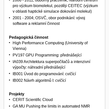
2006 - 2011; odborný pracovník, Národní centrum
pro výzkum biomolekul, později CEITEC (výzkum
v oblasti haptické simulace dokování molekul)
2001 - 2004; OSVČ, obor podnikání: vývoj
software a reklamní činnost
Pedagogická činnost
High Performance Computing (University of
Vienna)
PV197 GPU Programming: přednášející
IA039 Architektura superpočítačů a intenzivní
výpočty: náhradní přednášející
IB001 Úvod do programování: cvičící
IB002 Návrh algoritmů I: cvičící
Projekty
CERIT Scientific Cloud
GA MU Pushing the limits in automated NMR