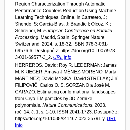
Region Characterization Through Automatic
Performance Counters Reduction Using Machine
Learning Techniques. Online. In Carretero, J;
Shende, S; Garcia-Blas, J; Brandic I; Olcoz, K ;
Schreiber, M.
European Conference on Parallel
Processing
. Madrid, Spain: Springer Nature
Switzerland, 2024, s. 18-32. ISBN 978-3-031-
69576-6. Dostupné z: https://doi.org/10.1007/978-
3-031-69577-3_2.
URL
info
HERREROS, David; Roy R. LEDERMAN; James
M. KRIEGER; Amaya JIMÉNEZ-MORENO; Marta
MARTÍNEZ; David MYŠKA; David STŘELÁK; Jiří
FILIPOVIČ; Carlos O. S. SORZANO a José M.
CARAZO. Estimating conformational landscapes
from Cryo-EM particles by 3D Zernike
polynomials.
Nature Communications
. 2023,
roč. 14, č. 1, s. 1-10. ISSN 2041-1723. Dostupné z:
https://doi.org/10.1038/s41467-023-35791-y.
URL
info