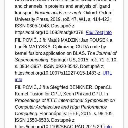
and channels in proteins and analysis of ligand
transport.
Nucleic acids research
. Oxford: Oxford
University Press, 2019, roč. 47, W1, s. 414-422.
ISSN 0305-1048. Dostupné z:
https://doi.org/10.1093/nar/gkz378.
Full Text
info
FILIPOVIČ, Jiří; Matúš MADZIN; Jan FOUSEK a
Luděk MATYSKA. Optimizing CUDA code by
kernel fusion: application on BLAS.
The Journal of
Supercomputing
. Springer US, 2015, roč. 71, č. 10,
s. 3934-3957. ISSN 0920-8542. Dostupné z:
https://doi.org/10.1007/s11227-015-1483-z.
URL
info
FILIPOVIČ, Jiří a Siegfried BENKNER. OpenCL
Kernel Fusion for GPU, Xeon Phi and CPU. In
Proceedings of IEEE International Symposium on
Computer Architecture and High Performance
Computing
. Florianópolis: IEEE, 2015, s. 98-105.
ISSN 1550-6533. Dostupné z:
https://doi.org/10.1109/SBAC-PAD.2015.29.
info