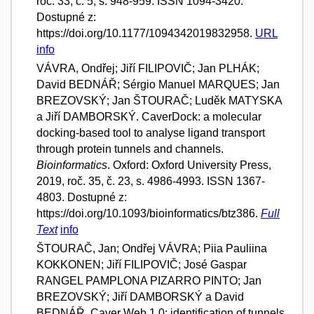
roč. 33, č. 5, s. 948-959. ISSN 1094-3420.
Dostupné z:
https://doi.org/10.1177/1094342019832958.
URL
info
VÁVRA, Ondřej; Jiří FILIPOVIČ; Jan PLHÁK;
David BEDNÁŘ; Sérgio Manuel MARQUES; Jan
BREZOVSKÝ; Jan ŠTOURAČ; Luděk MATYSKA
a Jiří DAMBORSKÝ. CaverDock: a molecular
docking-based tool to analyse ligand transport
through protein tunnels and channels.
Bioinformatics
. Oxford: Oxford University Press,
2019, roč. 35, č. 23, s. 4986-4993. ISSN 1367-
4803. Dostupné z:
https://doi.org/10.1093/bioinformatics/btz386.
Full
Text
info
ŠTOURAČ, Jan; Ondřej VÁVRA; Piia Pauliina
KOKKONEN; Jiří FILIPOVIČ; José Gaspar
RANGEL PAMPLONA PIZARRO PINTO; Jan
BREZOVSKÝ; Jiří DAMBORSKÝ a David
BEDNÁŘ. Caver Web 1.0: identification of tunnels