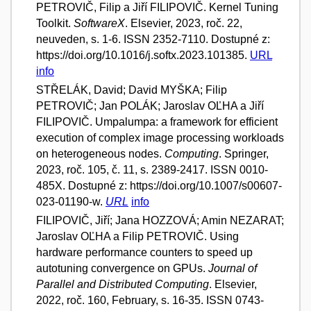
PETROVIČ, Filip a Jiří FILIPOVIČ. Kernel Tuning
Toolkit.
SoftwareX
. Elsevier, 2023, roč. 22,
neuveden, s. 1-6. ISSN 2352-7110. Dostupné z:
https://doi.org/10.1016/j.softx.2023.101385.
URL
info
STŘELÁK, David; David MYŠKA; Filip
PETROVIČ; Jan POLÁK; Jaroslav OĽHA a Jiří
FILIPOVIČ. Umpalumpa: a framework for efficient
execution of complex image processing workloads
on heterogeneous nodes.
Computing
. Springer,
2023, roč. 105, č. 11, s. 2389-2417. ISSN 0010-
485X. Dostupné z: https://doi.org/10.1007/s00607-
023-01190-w.
URL
info
FILIPOVIČ, Jiří; Jana HOZZOVÁ; Amin NEZARAT;
Jaroslav OĽHA a Filip PETROVIČ. Using
hardware performance counters to speed up
autotuning convergence on GPUs.
Journal of
Parallel and Distributed Computing
. Elsevier,
2022, roč. 160, February, s. 16-35. ISSN 0743-