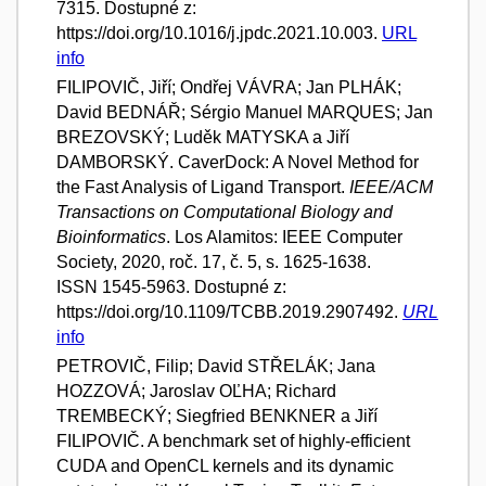
7315. Dostupné z:
https://doi.org/10.1016/j.jpdc.2021.10.003.
URL
info
FILIPOVIČ, Jiří; Ondřej VÁVRA; Jan PLHÁK;
David BEDNÁŘ; Sérgio Manuel MARQUES; Jan
BREZOVSKÝ; Luděk MATYSKA a Jiří
DAMBORSKÝ. CaverDock: A Novel Method for
the Fast Analysis of Ligand Transport.
IEEE/ACM
Transactions on Computational Biology and
Bioinformatics
. Los Alamitos: IEEE Computer
Society, 2020, roč. 17, č. 5, s. 1625-1638.
ISSN 1545-5963. Dostupné z:
https://doi.org/10.1109/TCBB.2019.2907492.
URL
info
PETROVIČ, Filip; David STŘELÁK; Jana
HOZZOVÁ; Jaroslav OĽHA; Richard
TREMBECKÝ; Siegfried BENKNER a Jiří
FILIPOVIČ. A benchmark set of highly-efficient
CUDA and OpenCL kernels and its dynamic