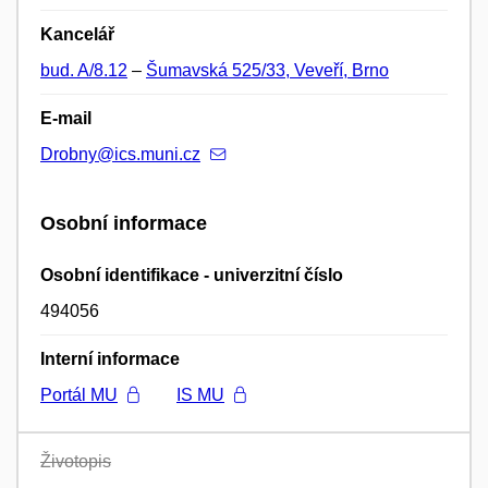
Kancelář
bud. A/8.12
–
Šumavská 525/33, Veveří, Brno
E-mail
Drobny@ics.muni.cz
Osobní informace
Osobní identifikace - univerzitní číslo
494056
Interní informace
Portál MU
IS MU
Životopis