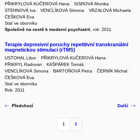
PŘIKRYLOVÁ KUČEROVÁ Hana
SISROVÁ Monika
STEHNOVÁ Iva
VENCLÍKOVÁ Simona
VRZALOVÁ Michaela
ČEŠKOVÁ Eva
Stať ve sborníku
Společně na cestě k moderní psychiatrii
, rok: 2011
Terapie depresivní poruchy repetitivní transkraniální
magnetickou stimulací (rTMS)
USTOHAL Libor
PŘIKRYLOVÁ KUČEROVÁ Hana
PŘIKRYL Radovan
KAŠPÁREK Tomáš
VENCLÍKOVÁ Simona
BARTOŇOVÁ Petra
ČERNÍK Michal
ČEŠKOVÁ Eva
Stať ve sborníku
Rok: 2011
Předchozí
Další
1
2