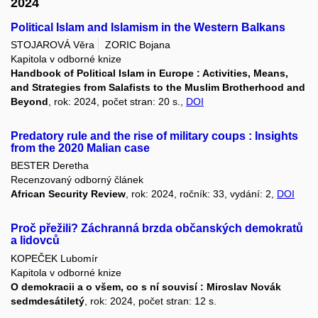
2024
Political Islam and Islamism in the Western Balkans
STOJAROVÁ Věra
ZORIC Bojana
Kapitola v odborné knize
Handbook of Political Islam in Europe : Activities, Means,
and Strategies from Salafists to the Muslim Brotherhood and
Beyond
, rok: 2024, počet stran: 20 s.,
DOI
Predatory rule and the rise of military coups : Insights
from the 2020 Malian case
BESTER Deretha
Recenzovaný odborný článek
African Security Review
, rok: 2024, ročník: 33, vydání: 2,
DOI
Proč přežili? Záchranná brzda občanských demokratů
a lidovců
KOPEČEK Lubomír
Kapitola v odborné knize
O demokracii a o všem, co s ní souvisí : Miroslav Novák
sedmdesátiletý
, rok: 2024, počet stran: 12 s.