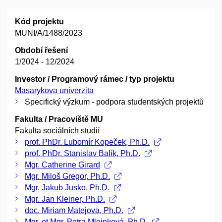
Kód projektu
MUNI/A/1488/2023
Období řešení
1/2024 - 12/2024
Investor / Programový rámec / typ projektu
Masarykova univerzita
Specifický výzkum - podpora studentských projektů
Fakulta / Pracoviště MU
Fakulta sociálních studií
prof. PhDr. Lubomír Kopeček, Ph.D.
prof. PhDr. Stanislav Balík, Ph.D.
Mgr. Catherine Girard
Mgr. Miloš Gregor, Ph.D.
Mgr. Jakub Jusko, Ph.D.
Mgr. Jan Kleiner, Ph.D.
doc. Miriam Matejova, Ph.D.
Mgr. et Mgr. Petra Mlejnková, Ph.D.