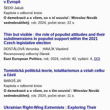
v Evropě
ŠEDO Jakub
Kapitola v odborné knize
O demokracii a o všem, co s ní souvisí : Miroslav Novák
sedmdesátiletý
, rok: 2024, počet stran: 22 s.
Thin but visible : the role of populist attitudes and their
subdimensions in populist support within the 2021
Czech legislative election
DOSTÁLOVÁ Veronika
HAVLÍK Vlastimil
Recenzovaný odborný článek
East European Politics
, rok: 2024, ročník: 40, vydání: 4,
DOI
Tomistická politická teorie, totalitarismus a vztah celku
a části
BAROŠ Jiří
Kapitola v odborné knize
O demokracii a o všem, co s tím souvisí : Miroslav Novák
sedmdesátiletý
, rok: 2024, počet stran: 11 s.
Ukrainian Right-Wing Extremists : Exploring Their