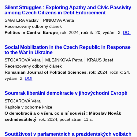
Silent Struggles : Exploring Apathy and Civic Passivity
among Czech Citizens in Debt Enforcement
ŠMATERA Václav
PINKOVÁ Aneta
Recenzovaný odborný článek
Politics in Central Europe
, rok: 2024, ročník: 20, vydání: 3,
DOI
Social Mobilization in the Czech Republic in Response
to the War in Ukraine
STOJAROVÁ Věra
MLEJNKOVÁ Petra
KRAUS Josef
Recenzovaný odborný článek
Romanian Journal of Political Sciences
, rok: 2024, ročník: 24,
vydání: 2,
DOI
Soumrak liberální demokracie v jihovýchodní Evropě
STOJAROVÁ Věra
Kapitola v odborné knize
O demokracii a o všem, co s ní souvisí : Miroslav Novák
sedmdesátiletý
, rok: 2024, počet stran: 11 s.
Soutěživost v parlamentních a prezidentských volbách