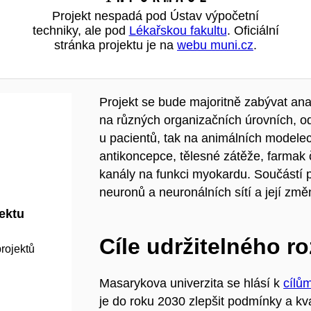
Projekt nespadá pod Ústav výpočetní
techniky, ale pod
Lékařskou fakultu
. Oficiální
stránka projektu je na
webu muni.cz
.
Projekt se bude majoritně zabývat an
na různých organizačních úrovních, od
u pacientů, tak na animálních modelec
antikoncepce, tělesné zátěže, farmak č
kanály na funkci myokardu. Součástí p
neuronů a neuronálních sítí a její zm
jektu
Cíle udržitelného r
rojektů
Masarykova univerzita se hlásí k
cílů
je do roku 2030 zlepšit podmínky a kva