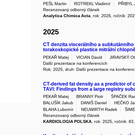
PEŠL Martin
ROTREKL Vladimír
PŘIBYL 
Recenzovaný odborný článek
Analytica Chimica Acta
, rok: 2026, ročník: 20
2025
CT denzita viscerálního a subkutánního t
torakoskopické plastice mitrální chlopn
PEKAŘ Matej
VICIAN David
JIRAVSKÝ Ot
Další prezentace na konferencích
Rok: 2025, druh: Další prezentace na konferenc
CT-derived fat density as a predictor of 
TAVI: Findings from a large registry sub
PEKAŘ Matej
BRANNY Piotr
ŠPAČEK Ra
BALUŠÍK Jakub
DANIŠ Daniel
HEČKO Ja
BLAHA Lubomír
NEUWIRTH Radek
ŠIME
Recenzovaný odborný článek
KARDIOLOGIA POLSKA
, rok: 2025, ročník: 83