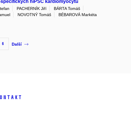
nt-specifických hiPSC kardiomyocytů
tefan
PACHERNÍK Jiří
BÁRTA Tomáš
amuel
NOVOTNÝ Tomáš
BÉBAROVÁ Markéta
6
Další
ontakt