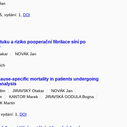
Jan
25, vydání: 1,
DOI
uku a riziko pooperační fibrilace síní po
ě
akar
NOVÁK Jan
ích
cause-specific mortality in patients undergoing
analysis
dim
JIRAVSKÝ Otakar
NOVÁK Jan
n
KANTOR Marek
JIRAVSKÁ GODULA Bogna
K Martin
, vydání: 1,
DOI