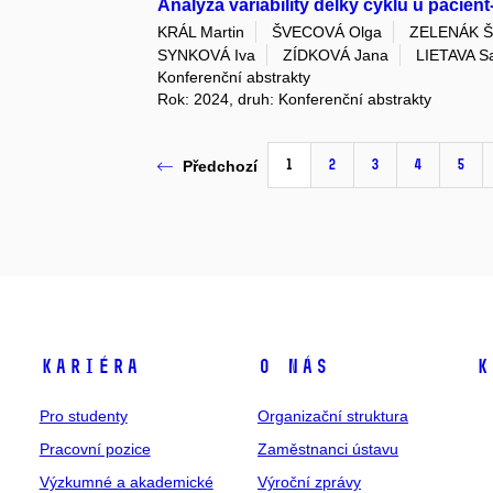
Analýza variability délky cyklu u pacie
KRÁL Martin
ŠVECOVÁ Olga
ZELENÁK Š
SYNKOVÁ Iva
ZÍDKOVÁ Jana
LIETAVA S
Konferenční abstrakty
Rok: 2024, druh: Konferenční abstrakty
1
2
3
4
5
Předchozí
Kariéra
O nás
K
Pro studenty
Organizační struktura
Pracovní pozice
Zaměstnanci ústavu
Výzkumné a akademické
Výroční zprávy