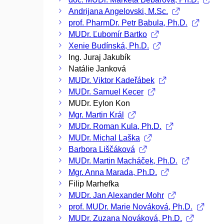
Andrijana Angelovski, M.Sc.
prof. PharmDr. Petr Babula, Ph.D.
MUDr. Ľubomír Bartko
Xenie Budínská, Ph.D.
Ing. Juraj Jakubík
Natálie Janková
MUDr. Viktor Kadeřábek
MUDr. Samuel Kecer
MUDr. Eylon Kon
Mgr. Martin Král
MUDr. Roman Kula, Ph.D.
MUDr. Michal Laška
Barbora Liščáková
MUDr. Martin Macháček, Ph.D.
Mgr. Anna Marada, Ph.D.
Filip Marhefka
MUDr. Jan Alexander Mohr
prof. MUDr. Marie Nováková, Ph.D.
MUDr. Zuzana Nováková, Ph.D.