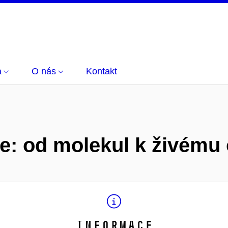
a
O nás
Kontakt
ce: od molekul k živému
Informace