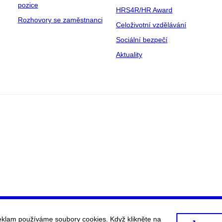
pozice
HRS4R/HR Award
Rozhovory se zaměstnanci
Celoživotní vzdělávání
Sociální bezpečí
Aktuality
eklam používáme soubory cookies. Když klikněte na