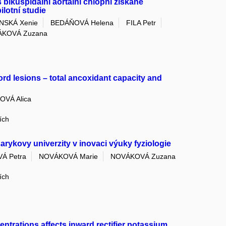
 bikuspidální aortální chlopní získané
lotní studie
NSKÁ Xenie
BEDÁŇOVÁ Helena
FILA Petr
KOVÁ Zuzana
ord lesions – total ancoxidant capacity and
VÁ Alica
ích
rykovy univerzity v inovaci výuky fyziologie
Á Petra
NOVÁKOVÁ Marie
NOVÁKOVÁ Zuzana
ích
entrations affects inward rectifier potassium