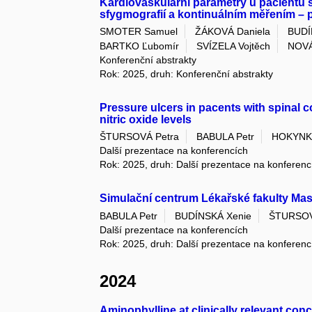
Kardiovaskulární parametry u pacientů s
sfygmografií a kontinuálním měřením – pi
SMOTER Samuel
ŽÁKOVÁ Daniela
BUDÍ
BARTKO Ľubomír
SVÍZELA Vojtěch
NOVÁ
Konferenční abstrakty
Rok: 2025, druh: Konferenční abstrakty
Pressure ulcers in pacents with spinal c
nitric oxide levels
ŠTURSOVÁ Petra
BABULA Petr
HOKYNKO
Další prezentace na konferencích
Rok: 2025, druh: Další prezentace na konferenc
Simulační centrum Lékařské fakulty Masa
BABULA Petr
BUDÍNSKÁ Xenie
ŠTURSOV
Další prezentace na konferencích
Rok: 2025, druh: Další prezentace na konferenc
2024
Aminophylline at clinically relevant conc