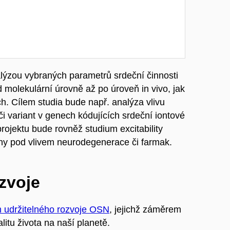
alýzou vybraných parametrů srdeční činnosti
 molekulární úrovně až po úroveň in vivo, jak
h. Cílem studia bude např. analýza vlivu
i variant v genech kódujících srdeční iontové
rojektu bude rovněž studium excitability
ěny pod vlivem neurodegenerace či farmak.
ozvoje
m udržitelného rozvoje OSN
, jejichž záměrem
litu života na naší planetě.