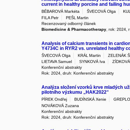
current in healthy porcine and failing 
BÉBAROVÁ Markéta
ŠVECOVÁ Olga
KU
FILA Petr
PEŠL Martin
Recenzovaný odborný článek
Biomedicine & Pharmacotherapy
, rok: 2024,
Analysis of calcium transients in cardio
Y4734C in RYR2 vs. unrelated healthy c
ŠVECOVÁ Olga
KRÁL Martin
ZELENÁK Š
LIETAVA Samuel
SYNKOVÁ Iva
ZÍDKOVÁ
Konferenční abstrakty
Rok: 2024, druh: Konferenční abstrakty
Analýza složení vzorků krve mladých už
pilotního výzkumu „HAK2022“
PÍREK Ondřej
BUDÍNSKÁ Xenie
GREPLOV
NOVÁKOVÁ Zuzana
Konferenční abstrakty
Rok: 2024, druh: Konferenční abstrakty