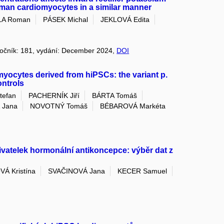
human cardiomyocytes in a similar manner
LA Roman
PÁSEK Michal
JEKLOVÁ Edita
 ročník: 181, vydání: December 2024,
DOI
myocytes derived from hiPSCs: the variant p.
ontrols
tefan
PACHERNÍK Jiří
BÁRTA Tomáš
 Jana
NOVOTNÝ Tomáš
BÉBAROVÁ Markéta
ivatelek hormonální antikoncepce: výběr dat z
Á Kristína
SVAČINOVÁ Jana
KECER Samuel